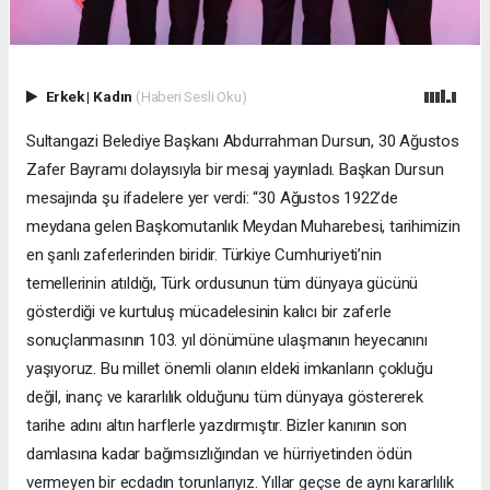
Erkek
|
Kadın
(Haberi Sesli Oku)
Sultangazi Belediye Başkanı Abdurrahman Dursun, 30 Ağustos
Zafer Bayramı dolayısıyla bir mesaj yayınladı. Başkan Dursun
mesajında şu ifadelere yer verdi: “30 Ağustos 1922’de
meydana gelen Başkomutanlık Meydan Muharebesi, tarihimizin
en şanlı zaferlerinden biridir. Türkiye Cumhuriyeti’nin
temellerinin atıldığı, Türk ordusunun tüm dünyaya gücünü
gösterdiği ve kurtuluş mücadelesinin kalıcı bir zaferle
sonuçlanmasının 103. yıl dönümüne ulaşmanın heyecanını
yaşıyoruz. Bu millet önemli olanın eldeki imkanların çokluğu
değil, inanç ve kararlılık olduğunu tüm dünyaya göstererek
tarihe adını altın harflerle yazdırmıştır. Bizler kanının son
damlasına kadar bağımsızlığından ve hürriyetinden ödün
vermeyen bir ecdadın torunlarıyız. Yıllar geçse de aynı kararlılık