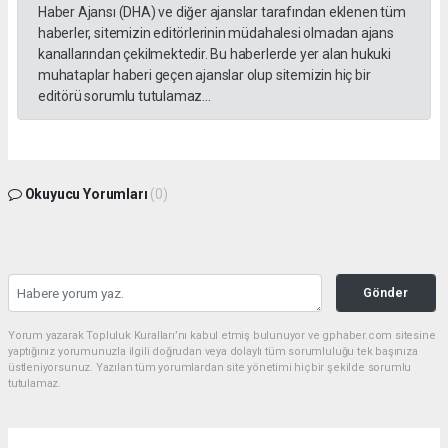
Haber Ajansı (DHA) ve diğer ajanslar tarafından eklenen tüm
haberler, sitemizin editörlerinin müdahalesi olmadan ajans
kanallarından çekilmektedir. Bu haberlerde yer alan hukuki
muhataplar haberi geçen ajanslar olup sitemizin hiç bir
editörü sorumlu tutulamaz...
Okuyucu Yorumları
(0)
Gönder
Yorum yazarak Topluluk Kuralları’nı kabul etmiş bulunuyor ve gphaber.com sitesine
yaptığınız yorumunuzla ilgili doğrudan veya dolaylı tüm sorumluluğu tek başınıza
üstleniyorsunuz. Yazılan tüm yorumlardan site yönetimi hiçbir şekilde sorumlu
tutulamaz.