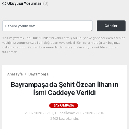
Okuyucu Yorumları
(0)
Gönder
Yorum yazarak Topluluk Kuralları’nı kabul etmiş bulunuyor ve gphaber.com sitesine
yaptığınız yorumunuzla ilgili doğrudan veya dolaylı tüm sorumluluğu tek başınıza
üstleniyorsunuz. Yazılan tüm yorumlardan site yönetimi hiçbir şekilde sorumlu
tutulamaz.
Anasayfa
Bayrampaşa
Bayrampaşa'da Şehit Özcan İlhan'ın
İsmi Caddeye Verildi
BAYRAMPAŞA
21.07.2026 - 17:31, Güncelleme: 21.07.2026 - 17:49
2462 kez okundu.