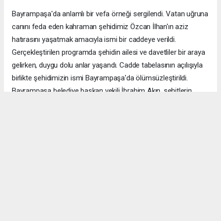
Bayrampaşa'da anlamlı bir vefa örneği sergilendi. Vatan uğruna
canını feda eden kahraman şehidimiz Özcan İlhan'ın aziz
hatırasını yaşatmak amacıyla ismi bir caddeye verildi.
Gerçekleştirilen programda şehidin ailesi ve davetliler bir araya
gelirken, duygu dolu anlar yaşandı. Cadde tabelasının açılışıyla
birlikte şehidimizin ismi Bayrampaşa'da ölümsüzleştirildi.
Bayrampaşa belediye başkan vekili İbrahim Akın, şehitlerin
emanetine sahip çıkmanın millet olarak en önemli
sorumluluklardan biri olduğunu vurgulayarak, bu anlamlı
çalışmanın gelecek nesillere vatan sevgisini ve kahramanlık
ruhunu aktarması temennisinde bulundu. Program, şehit
ailesine gösterilen ilgi ve destekle sona ererken, katılımcılar
şehit Özcan İlhan'ı rahmet ve minnetle andı. Allah tüm
şehitlerimize rahmet eylesin. Mekânları cennet olsun.