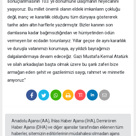
sonuçlanmasının 103. yıl dönümüne ulaşmanın heyecanını
yaşıyoruz. Bu millet önemli olanın eldeki imkanların çokluğu
değil, inanç ve kararlılık olduğunu tüm dünyaya göstererek
tarihe adını altın harflerle yazdırmıştır. Bizler kanının son
damlasına kadar bağımsızlığından ve hürriyetinden ödün
vermeyen bir ecdadın torunlarıyız. Yıllar geçse de aynı kararlılık
ve duruşla vatanımızı korumaya, ay yıldızlı bayrağımızı
dalgalandırmaya devam edeceğiz. Gazi Mustafa Kemal Atatürk
ve silah arkadaşları başta olmak üzere bu şanlı zaferi bize
armağan eden şehit ve gazilerimizi saygı, rahmet ve minnetle
anıyoruz.”
Anadolu Ajansı (AA), İhlas Haber Ajansı (İHA), Demirören
Haber Ajansı (DHA) ve diğer ajanslar tarafından eklenen tüm
haberler, sitemizin editörlerinin müdahalesi olmadan ajans