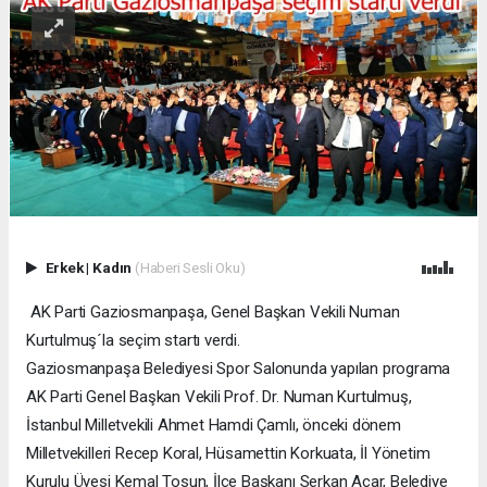
Erkek
|
Kadın
(Haberi Sesli Oku)
AK Parti Gaziosmanpaşa, Genel Başkan Vekili Numan
Kurtulmuş´la seçim startı verdi.
Gaziosmanpaşa Belediyesi Spor Salonunda yapılan programa
AK Parti Genel Başkan Vekili Prof. Dr. Numan Kurtulmuş,
İstanbul Milletvekili Ahmet Hamdi Çamlı, önceki dönem
Milletvekilleri Recep Koral, Hüsamettin Korkuata, İl Yönetim
Kurulu Üyesi Kemal Tosun, İlçe Başkanı Serkan Acar, Belediye