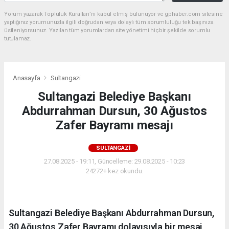
Yorum yazarak Topluluk Kuralları’nı kabul etmiş bulunuyor ve gphaber.com sitesine
yaptığınız yorumunuzla ilgili doğrudan veya dolaylı tüm sorumluluğu tek başınıza
üstleniyorsunuz. Yazılan tüm yorumlardan site yönetimi hiçbir şekilde sorumlu
tutulamaz.
Anasayfa
Sultangazi
Sultangazi Belediye Başkanı
Abdurrahman Dursun, 30 Ağustos
Zafer Bayramı mesajı
SULTANGAZI
27.08.2025 - 19:11, Güncelleme: 29.08.2025 - 10:23
24272+ kez okundu.
Sultangazi Belediye Başkanı Abdurrahman Dursun,
30 Ağustos Zafer Bayramı dolayısıyla bir mesaj