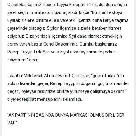
Genel Başkanımız Recep Tayyip Erdoğan 11 maddeden oluşan
yerel seçim manifestomuzu açıkladı, bizde “bu manifestoya
uyarak sizlerle birlikte el ele vererek, İlçemizi daha ileriye taşıma
gayretinde olacağız. 5 yıldır İlçemize sizlerle beraber hizmet
ediyoruz. Bize yeniden İlçemize 5 yıl daha hizmet etmek için
görev veren başta Genel Başkanımız, Cumhurbaşkanımız
Recep Tayyip Erdoğan ve siz yol arkadaşlarıma teşekkür
ediyorum “ dedi.
İstanbul Milletvekili Ahmet Hamdi Çamlı ise, “güçlü Türkiye’nin
yolu istikrardan geçer, Recep Tayyip Erdoğan’ın güçlü olması ile
geçer , öyleyse reisimizle birlikte yürümeye çalışmaya devam “
diyerek teşkilat mensuplarını selamladı.
"AK PARTİ'NİN BAŞINDA DÜNYA MARKASI OLMUŞ BİR LİDER
VAR"