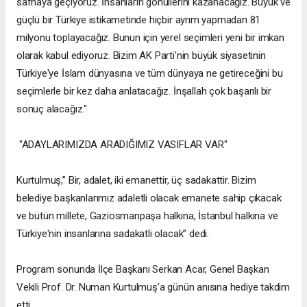
safhaya geçiyoruz. İnsanların gönüllerini kazanacağız. Büyük ve
güçlü bir Türkiye istikametinde hiçbir ayrım yapmadan 81
milyonu toplayacağız. Bunun için yerel seçimleri yeni bir imkan
olarak kabul ediyoruz. Bizim AK Parti'nin büyük siyasetinin
Türkiye'ye İslam dünyasına ve tüm dünyaya ne getireceğini bu
seçimlerle bir kez daha anlatacağız. İnşallah çok başarılı bir
sonuç alacağız."
"ADAYLARIMIZDA ARADIĞIMIZ VASIFLAR VAR"
Kurtulmuş,” Bir, adalet, iki emanettir, üç sadakattir. Bizim
belediye başkanlarımız adaletli olacak emanete sahip çıkacak
ve bütün millete, Gaziosmanpaşa halkına, İstanbul halkına ve
Türkiye'nin insanlarına sadakatli olacak” dedi.
Program sonunda İlçe Başkanı Serkan Acar, Genel Başkan
Vekili Prof. Dr. Numan Kurtulmuş’a günün anısına hediye takdim
etti.