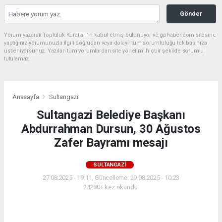
Gönder
Yorum yazarak Topluluk Kuralları’nı kabul etmiş bulunuyor ve gphaber.com sitesine
yaptığınız yorumunuzla ilgili doğrudan veya dolaylı tüm sorumluluğu tek başınıza
üstleniyorsunuz. Yazılan tüm yorumlardan site yönetimi hiçbir şekilde sorumlu
tutulamaz.
Anasayfa
Sultangazi
Sultangazi Belediye Başkanı
Abdurrahman Dursun, 30 Ağustos
Zafer Bayramı mesajı
SULTANGAZI
27.08.2025 - 19:11, Güncelleme: 29.08.2025 - 10:23
24280+ kez okundu.