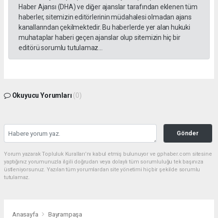
Haber Ajansı (DHA) ve diğer ajanslar tarafından eklenen tüm
haberler, sitemizin editörlerinin müdahalesi olmadan ajans
kanallarından çekilmektedir. Bu haberlerde yer alan hukuki
muhataplar haberi geçen ajanslar olup sitemizin hiç bir
editörü sorumlu tutulamaz...
Okuyucu Yorumları
(0)
Gönder
Yorum yazarak Topluluk Kuralları’nı kabul etmiş bulunuyor ve gphaber.com sitesine
yaptığınız yorumunuzla ilgili doğrudan veya dolaylı tüm sorumluluğu tek başınıza
üstleniyorsunuz. Yazılan tüm yorumlardan site yönetimi hiçbir şekilde sorumlu
tutulamaz.
Anasayfa
Bayrampaşa