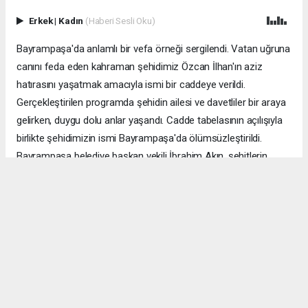
Erkek
|
Kadın
(Haberi Sesli Oku)
Bayrampaşa'da anlamlı bir vefa örneği sergilendi. Vatan uğruna
canını feda eden kahraman şehidimiz Özcan İlhan'ın aziz
hatırasını yaşatmak amacıyla ismi bir caddeye verildi.
Gerçekleştirilen programda şehidin ailesi ve davetliler bir araya
gelirken, duygu dolu anlar yaşandı. Cadde tabelasının açılışıyla
birlikte şehidimizin ismi Bayrampaşa'da ölümsüzleştirildi.
Bayrampaşa belediye başkan vekili İbrahim Akın, şehitlerin
emanetine sahip çıkmanın millet olarak en önemli
sorumluluklardan biri olduğunu vurgulayarak, bu anlamlı
çalışmanın gelecek nesillere vatan sevgisini ve kahramanlık
ruhunu aktarması temennisinde bulundu. Program, şehit
ailesine gösterilen ilgi ve destekle sona ererken, katılımcılar
şehit Özcan İlhan'ı rahmet ve minnetle andı. Allah tüm
şehitlerimize rahmet eylesin. Mekânları cennet olsun.