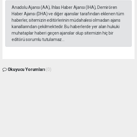
Anadolu Ajansı (AA), İhlas Haber Ajansı (İHA), Demirören
Haber Ajansı (DHA) ve diğer ajanslar tarafından eklenen tüm
haberler, sitemizin editörlerinin müdahalesi olmadan ajans
kanallarından çekilmektedir. Bu haberlerde yer alan hukuki
muhataplar haberi geçen ajanslar olup sitemizin hiç bir
editörü sorumlu tutulamaz...
Okuyucu Yorumları
(0)
Gönder
Yorum yazarak Topluluk Kuralları’nı kabul etmiş bulunuyor ve gphaber.com sitesine
yaptığınız yorumunuzla ilgili doğrudan veya dolaylı tüm sorumluluğu tek başınıza
üstleniyorsunuz. Yazılan tüm yorumlardan site yönetimi hiçbir şekilde sorumlu
tutulamaz.