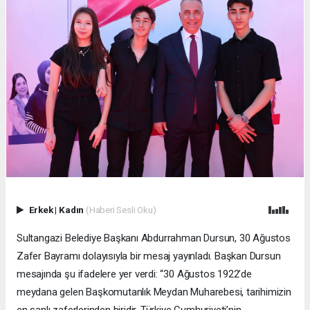
Erkek
|
Kadın
(Haberi Sesli Oku)
Sultangazi Belediye Başkanı Abdurrahman Dursun, 30 Ağustos
Zafer Bayramı dolayısıyla bir mesaj yayınladı. Başkan Dursun
mesajında şu ifadelere yer verdi: “30 Ağustos 1922’de
meydana gelen Başkomutanlık Meydan Muharebesi, tarihimizin
en şanlı zaferlerinden biridir. Türkiye Cumhuriyeti’nin