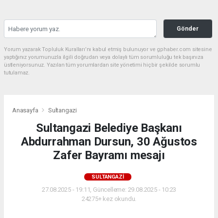
Gönder
Yorum yazarak Topluluk Kuralları’nı kabul etmiş bulunuyor ve gphaber.com sitesine
yaptığınız yorumunuzla ilgili doğrudan veya dolaylı tüm sorumluluğu tek başınıza
üstleniyorsunuz. Yazılan tüm yorumlardan site yönetimi hiçbir şekilde sorumlu
tutulamaz.
Anasayfa
Sultangazi
Sultangazi Belediye Başkanı
Abdurrahman Dursun, 30 Ağustos
Zafer Bayramı mesajı
SULTANGAZI
27.08.2025 - 19:11, Güncelleme: 29.08.2025 - 10:23
24275+ kez okundu.