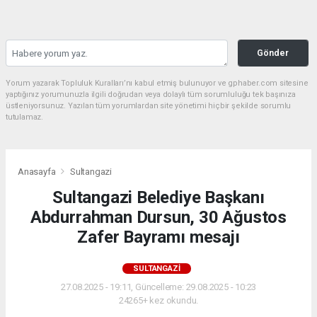
Gönder
Yorum yazarak Topluluk Kuralları’nı kabul etmiş bulunuyor ve gphaber.com sitesine
yaptığınız yorumunuzla ilgili doğrudan veya dolaylı tüm sorumluluğu tek başınıza
üstleniyorsunuz. Yazılan tüm yorumlardan site yönetimi hiçbir şekilde sorumlu
tutulamaz.
Anasayfa
Sultangazi
Sultangazi Belediye Başkanı
Abdurrahman Dursun, 30 Ağustos
Zafer Bayramı mesajı
SULTANGAZI
27.08.2025 - 19:11, Güncelleme: 29.08.2025 - 10:23
24265+ kez okundu.