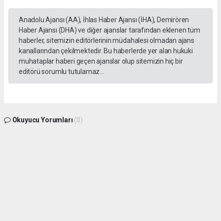
Anadolu Ajansı (AA), İhlas Haber Ajansı (İHA), Demirören
Haber Ajansı (DHA) ve diğer ajanslar tarafından eklenen tüm
haberler, sitemizin editörlerinin müdahalesi olmadan ajans
kanallarından çekilmektedir. Bu haberlerde yer alan hukuki
muhataplar haberi geçen ajanslar olup sitemizin hiç bir
editörü sorumlu tutulamaz...
Okuyucu Yorumları
(0)
Gönder
Yorum yazarak Topluluk Kuralları’nı kabul etmiş bulunuyor ve gphaber.com sitesine
yaptığınız yorumunuzla ilgili doğrudan veya dolaylı tüm sorumluluğu tek başınıza
üstleniyorsunuz. Yazılan tüm yorumlardan site yönetimi hiçbir şekilde sorumlu
tutulamaz.