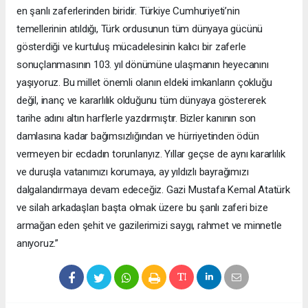
en şanlı zaferlerinden biridir. Türkiye Cumhuriyeti’nin
temellerinin atıldığı, Türk ordusunun tüm dünyaya gücünü
gösterdiği ve kurtuluş mücadelesinin kalıcı bir zaferle
sonuçlanmasının 103. yıl dönümüne ulaşmanın heyecanını
yaşıyoruz. Bu millet önemli olanın eldeki imkanların çokluğu
değil, inanç ve kararlılık olduğunu tüm dünyaya göstererek
tarihe adını altın harflerle yazdırmıştır. Bizler kanının son
damlasına kadar bağımsızlığından ve hürriyetinden ödün
vermeyen bir ecdadın torunlarıyız. Yıllar geçse de aynı kararlılık
ve duruşla vatanımızı korumaya, ay yıldızlı bayrağımızı
dalgalandırmaya devam edeceğiz. Gazi Mustafa Kemal Atatürk
ve silah arkadaşları başta olmak üzere bu şanlı zaferi bize
armağan eden şehit ve gazilerimizi saygı, rahmet ve minnetle
anıyoruz.”