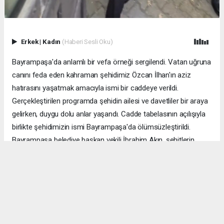
Erkek
|
Kadın
(Haberi Sesli Oku)
Bayrampaşa'da anlamlı bir vefa örneği sergilendi. Vatan uğruna
canını feda eden kahraman şehidimiz Özcan İlhan'ın aziz
hatırasını yaşatmak amacıyla ismi bir caddeye verildi.
Gerçekleştirilen programda şehidin ailesi ve davetliler bir araya
gelirken, duygu dolu anlar yaşandı. Cadde tabelasının açılışıyla
birlikte şehidimizin ismi Bayrampaşa'da ölümsüzleştirildi.
Bayrampaşa belediye başkan vekili İbrahim Akın, şehitlerin
emanetine sahip çıkmanın millet olarak en önemli
sorumluluklardan biri olduğunu vurgulayarak, bu anlamlı
çalışmanın gelecek nesillere vatan sevgisini ve kahramanlık
ruhunu aktarması temennisinde bulundu. Program, şehit
ailesine gösterilen ilgi ve destekle sona ererken, katılımcılar
şehit Özcan İlhan'ı rahmet ve minnetle andı. Allah tüm