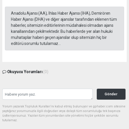
Anadolu Ajansı (AA), İhlas Haber Ajansı (İHA), Demirören
Haber Ajansı (DHA) ve diğer ajanslar tarafından eklenen tüm
haberler, sitemizin editörlerinin müdahalesi olmadan ajans
kanallarından çekilmektedir. Bu haberlerde yer alan hukuki
muhataplar haberi geçen ajanslar olup sitemizin hiç bir
editörü sorumlu tutulamaz...
Okuyucu Yorumları
(0)
Gönder
Yorum yazarak Topluluk Kuralları’nı kabul etmiş bulunuyor ve gphaber.com sitesine
yaptığınız yorumunuzla ilgili doğrudan veya dolaylı tüm sorumluluğu tek başınıza
üstleniyorsunuz. Yazılan tüm yorumlardan site yönetimi hiçbir şekilde sorumlu
tutulamaz.