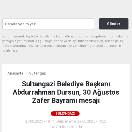
Gönder
Yorum yazarak Topluluk Kuralları’nı kabul etmiş bulunuyor ve gphaber.com sitesine
yaptığınız yorumunuzla ilgili doğrudan veya dolaylı tüm sorumluluğu tek başınıza
üstleniyorsunuz. Yazılan tüm yorumlardan site yönetimi hiçbir şekilde sorumlu
tutulamaz.
Anasayfa
Sultangazi
Sultangazi Belediye Başkanı
Abdurrahman Dursun, 30 Ağustos
Zafer Bayramı mesajı
SULTANGAZI
27.08.2025 - 19:11, Güncelleme: 29.08.2025 - 10:23
24279+ kez okundu.