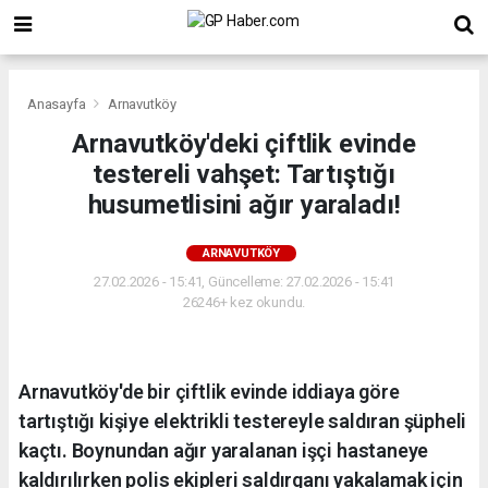
Anasayfa
Arnavutköy
Arnavutköy'deki çiftlik evinde
testereli vahşet: Tartıştığı
husumetlisini ağır yaraladı!
ARNAVUTKÖY
27.02.2026 - 15:41, Güncelleme: 27.02.2026 - 15:41
26246+ kez okundu.
Arnavutköy'de bir çiftlik evinde iddiaya göre
tartıştığı kişiye elektrikli testereyle saldıran şüpheli
kaçtı. Boynundan ağır yaralanan işçi hastaneye
kaldırılırken polis ekipleri saldırganı yakalamak için