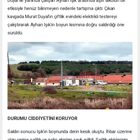
Duyal ile yanında çalışan Ayhan Işık arasında aşırı alkolün de
etkisiyle henüz bilinmeyen nedenle tartışma çıktı. Çıkan
kavgada Murat Duyal'ın çiftlik evindeki elektrikli testereyi
çalıştırarak Ayhan Işık'ın boyun kısmına doğru saldırdığı öne
sürüldü.
DURUMU CİDDİYETİNİ KORUYOR
Saldırı sonucu Işık'ın boynunda derin kesik oluştu. İhbar üzerine
olay yerine sağlık ve polis ekipleri sevk edildi. Sağlık ekiplerinin