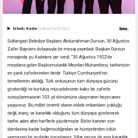
Erkek
|
Kadın
(Haberi Sesli Oku)
Sultangazi Belediye Başkanı Abdurrahman Dursun, 30 Ağustos
Zafer Bayramı dolayısıyla bir mesaj yayınladı. Başkan Dursun
mesajında şu ifadelere yer verdi: “30 Ağustos 1922’de
meydana gelen Başkomutanlık Meydan Muharebesi, tarihimizin
en şanlı zaferlerinden biridir. Türkiye Cumhuriyeti’nin
temellerinin atıldığı, Türk ordusunun tüm dünyaya gücünü
gösterdiği ve kurtuluş mücadelesinin kalıcı bir zaferle
sonuçlanmasının 103. yıl dönümüne ulaşmanın heyecanını
yaşıyoruz. Bu millet önemli olanın eldeki imkanların çokluğu
değil, inanç ve kararlılık olduğunu tüm dünyaya göstererek
tarihe adını altın harflerle yazdırmıştır. Bizler kanının son
damlasına kadar bağımsızlığından ve hürriyetinden ödün
vermeyen bir ecdadın torunlarıyız. Yıllar geçse de aynı kararlılık