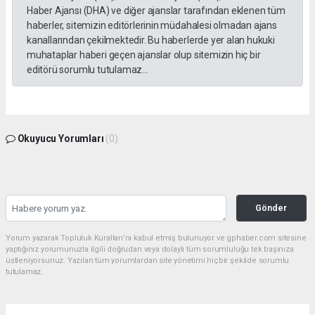
Haber Ajansı (DHA) ve diğer ajanslar tarafından eklenen tüm
haberler, sitemizin editörlerinin müdahalesi olmadan ajans
kanallarından çekilmektedir. Bu haberlerde yer alan hukuki
muhataplar haberi geçen ajanslar olup sitemizin hiç bir
editörü sorumlu tutulamaz...
Okuyucu Yorumları
(0)
Gönder
Yorum yazarak Topluluk Kuralları’nı kabul etmiş bulunuyor ve gphaber.com sitesine
yaptığınız yorumunuzla ilgili doğrudan veya dolaylı tüm sorumluluğu tek başınıza
üstleniyorsunuz. Yazılan tüm yorumlardan site yönetimi hiçbir şekilde sorumlu
tutulamaz.