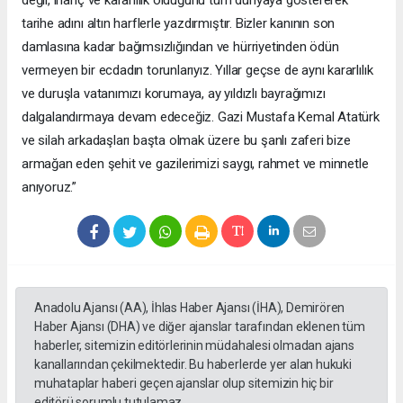
tarihe adını altın harflerle yazdırmıştır. Bizler kanının son
damlasına kadar bağımsızlığından ve hürriyetinden ödün
vermeyen bir ecdadın torunlarıyız. Yıllar geçse de aynı kararlılık
ve duruşla vatanımızı korumaya, ay yıldızlı bayrağımızı
dalgalandırmaya devam edeceğiz. Gazi Mustafa Kemal Atatürk
ve silah arkadaşları başta olmak üzere bu şanlı zaferi bize
armağan eden şehit ve gazilerimizi saygı, rahmet ve minnetle
anıyoruz.”
Anadolu Ajansı (AA), İhlas Haber Ajansı (İHA), Demirören
Haber Ajansı (DHA) ve diğer ajanslar tarafından eklenen tüm
haberler, sitemizin editörlerinin müdahalesi olmadan ajans
kanallarından çekilmektedir. Bu haberlerde yer alan hukuki
muhataplar haberi geçen ajanslar olup sitemizin hiç bir
editörü sorumlu tutulamaz...