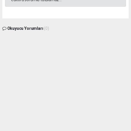
Okuyucu Yorumları
(0)
Gönder
Yorum yazarak Topluluk Kuralları’nı kabul etmiş bulunuyor ve gphaber.com sitesine
yaptığınız yorumunuzla ilgili doğrudan veya dolaylı tüm sorumluluğu tek başınıza
üstleniyorsunuz. Yazılan tüm yorumlardan site yönetimi hiçbir şekilde sorumlu
tutulamaz.
haber paketi
haber scripti
haber yazılımı
Tüm hakları saklı tutulmaktadır.Copyright 2026©
Haber Yazılımı:
Web Aksiyon ®