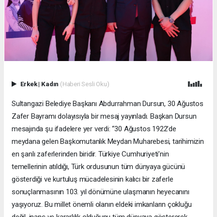
Erkek
|
Kadın
(Haberi Sesli Oku)
Sultangazi Belediye Başkanı Abdurrahman Dursun, 30 Ağustos
Zafer Bayramı dolayısıyla bir mesaj yayınladı. Başkan Dursun
mesajında şu ifadelere yer verdi: “30 Ağustos 1922’de
meydana gelen Başkomutanlık Meydan Muharebesi, tarihimizin
en şanlı zaferlerinden biridir. Türkiye Cumhuriyeti’nin
temellerinin atıldığı, Türk ordusunun tüm dünyaya gücünü
gösterdiği ve kurtuluş mücadelesinin kalıcı bir zaferle
sonuçlanmasının 103. yıl dönümüne ulaşmanın heyecanını
yaşıyoruz. Bu millet önemli olanın eldeki imkanların çokluğu
değil, inanç ve kararlılık olduğunu tüm dünyaya göstererek