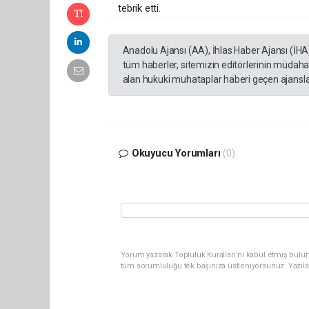
tebrik etti.
Anadolu Ajansı (AA), İhlas Haber Ajansı (İHA
tüm haberler, sitemizin editörlerinin müdaha
alan hukuki muhataplar haberi geçen ajanslar
Okuyucu Yorumları
(0)
Yorum yazarak Topluluk Kuralları’nı kabul etmiş bulun
tüm sorumluluğu tek başınıza üstleniyorsunuz. Yazıla