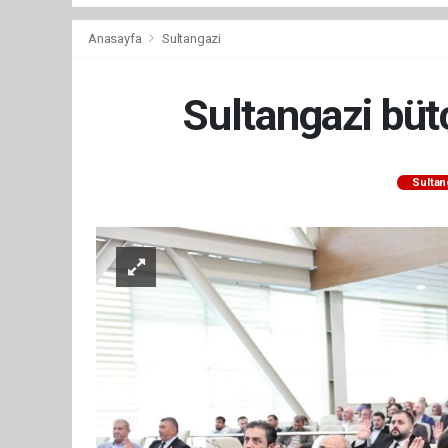
Anasayfa
Sultangazi
Sultangazi bütç
Sultan