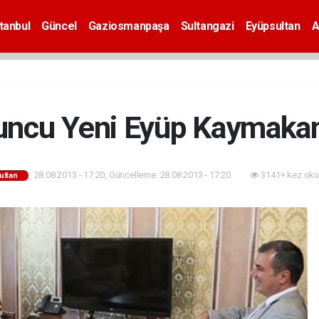
tanbul
Güncel
Gaziosmanpaşa
Sultangazi
Eyüpsultan
A
ncu Yeni Eyüp Kaymakam
28.08.2013 - 17:20, Güncelleme: 28.08.2013 - 17:20
3141+ kez oku
ultan