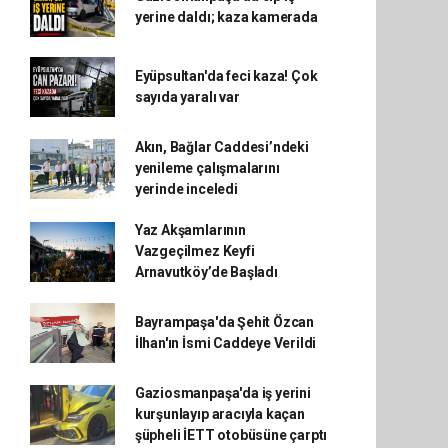
yerine daldı; kaza kamerada
Eyüpsultan'da feci kaza! Çok
sayıda yaralı var
Akın, Bağlar Caddesi’ndeki
yenileme çalışmalarını
yerinde inceledi
Yaz Akşamlarının
Vazgeçilmez Keyfi
Arnavutköy’de Başladı
Bayrampaşa'da Şehit Özcan
İlhan'ın İsmi Caddeye Verildi
Gaziosmanpaşa'da iş yerini
kurşunlayıp aracıyla kaçan
şüpheli İETT otobüsüne çarptı