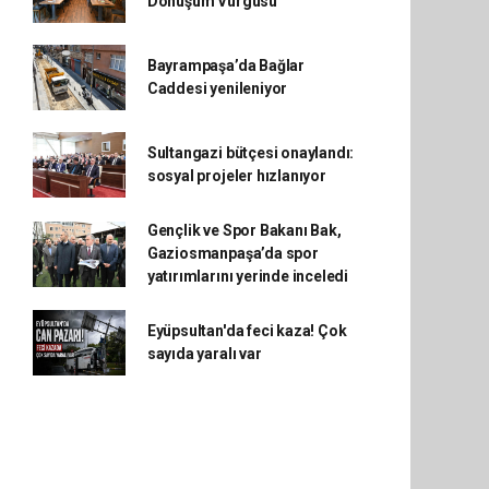
Dönüşüm Vurgusu
Bayrampaşa’da Bağlar
Caddesi yenileniyor
Sultangazi bütçesi onaylandı:
sosyal projeler hızlanıyor
Gençlik ve Spor Bakanı Bak,
Gaziosmanpaşa’da spor
yatırımlarını yerinde inceledi
Eyüpsultan'da feci kaza! Çok
sayıda yaralı var