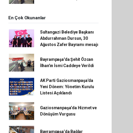
En Çok Okunanlar
Sultangazi Belediye Başkanı
Abdurrahman Dursun, 30
Ağustos Zafer Bayramı mesajı
Bayrampaşa'da Şehit Özcan
İlhan'ın İsmi Caddeye Verildi
AK Parti Gaziosmanpaşa’da
Yeni Dönem: Yönetim Kurulu
Listesi Açıklandı
Gaziosmanpaşa’da Hizmet ve
Dönüşüm Vurgusu
Bayrampaşa’da Bağlar