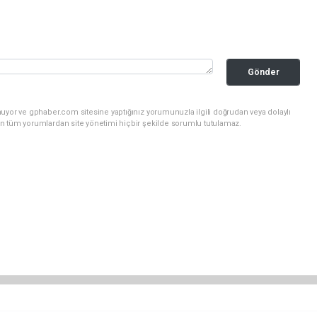
Gönder
uyor ve gphaber.com sitesine yaptığınız yorumunuzla ilgili doğrudan veya dolaylı
n tüm yorumlardan site yönetimi hiçbir şekilde sorumlu tutulamaz.