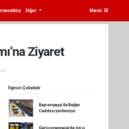
rnavutköy
Diğer
Menü
ı’na Ziyaret
ndu.
İlginizi Çekebilir
Bayrampaşa’da Bağlar
Caddesi yenileniyor
Gaziosmanpaşa'da cip iş