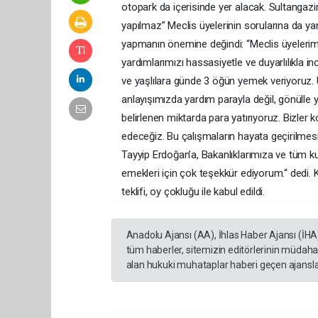
otopark da içerisinde yer alacak. Sultangazim
yapılmaz” Meclis üyelerinin sorularına da ya
yapmanın önemine değindi: “Meclis üyelerimi
yardımlarımızı hassasiyetle ve duyarlılıkla 
ve yaşlılara günde 3 öğün yemek veriyoruz. 
anlayışımızda yardım parayla değil, gönülle ya
belirlenen miktarda para yatırıyoruz. Bizler
edeceğiz. Bu çalışmaların hayata geçirilm
Tayyip Erdoğan’a, Bakanlıklarımıza ve tüm 
emekleri için çok teşekkür ediyorum.“ dedi.
teklifi, oy çokluğu ile kabul edildi.
Anadolu Ajansı (AA), İhlas Haber Ajansı (İHA
tüm haberler, sitemizin editörlerinin müdaha
alan hukuki muhataplar haberi geçen ajanslar