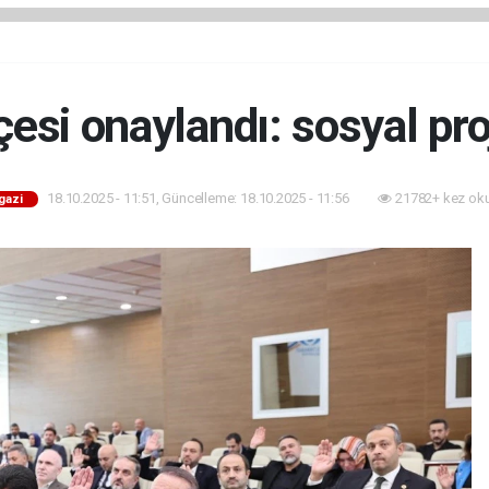
esi onaylandı: sosyal pro
18.10.2025 - 11:51, Güncelleme: 18.10.2025 - 11:56
21782+ kez ok
gazi