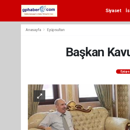
Siyaset
İs
Anasayfa
Eyüpsultan
Başkan Kavu
Eyüps