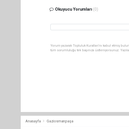
Okuyucu Yorumları
(0)
Yorum yazarak Topluluk Kuralları’nı kabul etmiş bulun
tüm sorumluluğu tek başınıza üstleniyorsunuz. Yazıla
Anasayfa
Gaziosmanpaşa