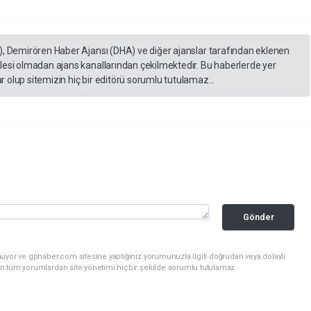
), Demirören Haber Ajansı (DHA) ve diğer ajanslar tarafından eklenen
lesi olmadan ajans kanallarından çekilmektedir. Bu haberlerde yer
 olup sitemizin hiç bir editörü sorumlu tutulamaz...
Gönder
uyor ve gphaber.com sitesine yaptığınız yorumunuzla ilgili doğrudan veya dolaylı
n tüm yorumlardan site yönetimi hiçbir şekilde sorumlu tutulamaz.