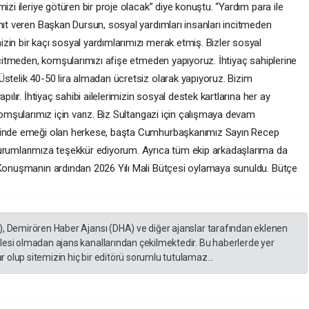
izi ileriye götüren bir proje olacak” diye konuştu. “Yardım para ile
nıt veren Başkan Dursun, sosyal yardımları insanları incitmeden
zin bir kaçı sosyal yardımlarımızı merak etmiş. Bizler sosyal
incitmeden, komşularımızı afişe etmeden yapıyoruz. İhtiyaç sahiplerine
Üstelik 40-50 lira almadan ücretsiz olarak yapıyoruz. Bizim
pılır. İhtiyaç sahibi ailelerimizin sosyal destek kartlarına her ay
 komşularımız için varız. Biz Sultangazi için çalışmaya devam
esinde emeği olan herkese, başta Cumhurbaşkanımız Sayın Recep
kurumlarımıza teşekkür ediyorum. Ayrıca tüm ekip arkadaşlarıma da
 Konuşmanın ardından 2026 Yılı Mali Bütçesi oylamaya sunuldu. Bütçe
), Demirören Haber Ajansı (DHA) ve diğer ajanslar tarafından eklenen
lesi olmadan ajans kanallarından çekilmektedir. Bu haberlerde yer
 olup sitemizin hiç bir editörü sorumlu tutulamaz...