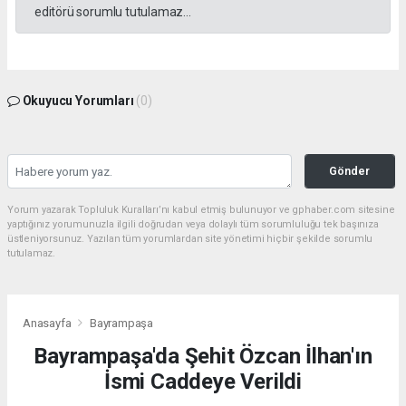
editörü sorumlu tutulamaz...
Okuyucu Yorumları
(0)
Gönder
Yorum yazarak Topluluk Kuralları’nı kabul etmiş bulunuyor ve gphaber.com sitesine
yaptığınız yorumunuzla ilgili doğrudan veya dolaylı tüm sorumluluğu tek başınıza
üstleniyorsunuz. Yazılan tüm yorumlardan site yönetimi hiçbir şekilde sorumlu
tutulamaz.
Anasayfa
Bayrampaşa
Bayrampaşa'da Şehit Özcan İlhan'ın
İsmi Caddeye Verildi