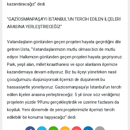
kazandıracağız" dedi.
"GAZİOSMANPAŞA'YI İSTANBUL'UN TERCİH EDİLEN İLÇELERİ
ARASINA YERLEŞTİRECEĞİZ"
Vatandaşların gönlünden geçen projeleri hayata geçirdiğini dile
getiren Usta, "Vatandaşlarımızın mutlu olması bizi de mutlu
ediyor. Halkımızın gönlünden geçen projeleri hayata geçiriyoruz.
Park, yeşil alan, millet kıraathanesi ve spor alanlarını ilçemize
kazandırmaya devam ediyoruz. Biz bu ilçeyi yönetirken nasıl
çocuğumuzu düşünüyorsak ilçemizi de düşünerek bu
hassasiyetle yönetiyoruz. Gaziosmanpaşa'yı İstanbul'un tercih
edilen ilçeleri arasına yerleştireceğiz. 5 yıl önce söz verdiğimiz
projelerin yüzde 99'unu gerçekleştirdik ve üzerine fazlasını da
koyduk. Yeni dönemde de yeni projelerimizle ilçemizi tercih
edilebilir bir konuma taşıyacağız" dedi.