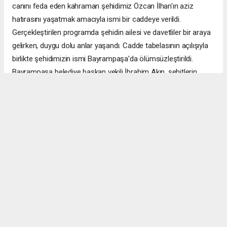
canını feda eden kahraman şehidimiz Özcan İlhan'ın aziz
hatırasını yaşatmak amacıyla ismi bir caddeye verildi.
Gerçekleştirilen programda şehidin ailesi ve davetliler bir araya
gelirken, duygu dolu anlar yaşandı. Cadde tabelasının açılışıyla
birlikte şehidimizin ismi Bayrampaşa'da ölümsüzleştirildi.
Bayrampaşa belediye başkan vekili İbrahim Akın, şehitlerin
emanetine sahip çıkmanın millet olarak en önemli
sorumluluklardan biri olduğunu vurgulayarak, bu anlamlı
çalışmanın gelecek nesillere vatan sevgisini ve kahramanlık
ruhunu aktarması temennisinde bulundu. Program, şehit
ailesine gösterilen ilgi ve destekle sona ererken, katılımcılar
şehit Özcan İlhan'ı rahmet ve minnetle andı. Allah tüm
şehitlerimize rahmet eylesin. Mekânları cennet olsun.