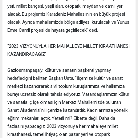
yeri, millet bahçesi, yeşil alan, otopark, meydan ve camii yer
alacak. Bu projemiz Karadeniz Mahallesi'nin en büyük projesi
olacak. Ayrıca mahallemizde bölge adliyesi kurulacak ve Yunus
Emre Camii projesi de hayata geçirilecek" dedi.
"2023 VİZYONUYLA HER MAHALLEYE MİLLET KIRAATHANESİ
KAZANDIRACAĞIZ"
Gaziosmanpaşa'yı kültür ve sanatın başkenti yapmayı
hedeflediğini belirten Başkan Usta, "İlçemize kültür ve sanat
merkezi kazandırarak sivil toplum kuruşlarımıza ve halkımıza
burayı ücretsiz olarak tahsis ediyoruz. Vatandaşlarımızın kültür
ve sanatla iç içe olması için Merkez Mahallemizde bulunan
Sanat Akademisi'ni ilçemize kazandırdık. Kadınlarımıza yönelik
eğitim mekanları açtık. Yeterli mi? Elbette değil. Daha da
fazlasını yapacağız. 2023 vizyonuyla her mahalleye millet
kıraathanesi, temel ihtiyaç olan pazar yeri ve otopark