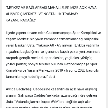
"MERKEZ VE BAĞLARBAŞI MAHALLELERİMİZE AÇIK HAVA
ALIŞVERİŞ MERKEZİ VE NOSTALJİK TRAMVAY
KAZANDIRACAĞIZ"
İlçede yapımı devam eden Gaziosmanpaşa Spor Kompleksi ve
Yaşam Merkezi'nin yakın zamanda tamamlanacağı müjdesini
veren Başkan Usta, "Yaklaşık 60 - 65 milyon TL'lik bir yatırımla
inşaatına başladığımız ve içerisinde kapalı pazar yeri, zeminaltı
otopark, gençlik merkezi, spor alanları, yeşil alan, yürüyüş
yolları, parklar, sosyal tesisler bulunan Gaziosmanpaşa Spor
Kompleksi ve Yaşam Merkezi'ni, 2019 yılı sonu, 2020 başı gibi
tamamlamayı hedefliyoruz" dedi.
Ayrıca Bağlarbaşı Caddesi'ne kazandırılan açık hava alışveriş
alanının Salihpaşa Caddesi'ne kadar uzanacağını dile getiren
Usta, "Vatandaşlarımız kapalı AVM'lere değil de açık alan
alışveriş merkezlerine gitsin, oralarda güzel vakit geçirsin,