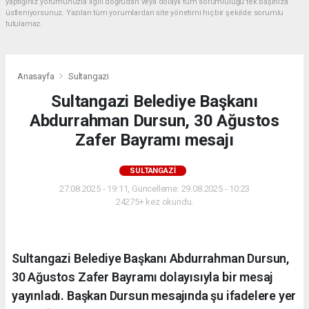
yaptığınız yorumunuzla ilgili doğrudan veya dolaylı tüm sorumluluğu tek başınıza
üstleniyorsunuz. Yazılan tüm yorumlardan site yönetimi hiçbir şekilde sorumlu
tutulamaz.
Anasayfa
Sultangazi
Sultangazi Belediye Başkanı
Abdurrahman Dursun, 30 Ağustos
Zafer Bayramı mesajı
SULTANGAZI
27.08.2025 - 19:11, Güncelleme: 29.08.2025 - 10:23
24275+ kez okundu.
Sultangazi Belediye Başkanı Abdurrahman Dursun,
30 Ağustos Zafer Bayramı dolayısıyla bir mesaj
yayınladı. Başkan Dursun mesajında şu ifadelere yer