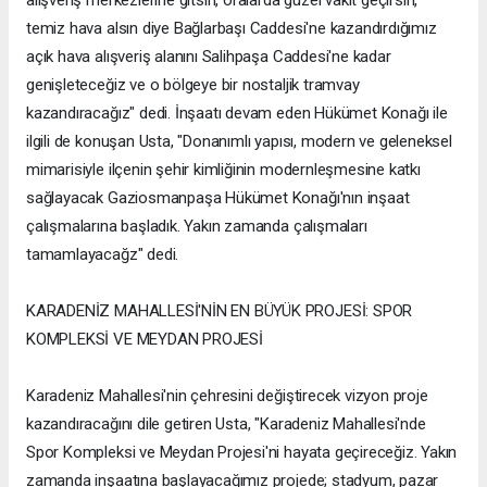
temiz hava alsın diye Bağlarbaşı Caddesi'ne kazandırdığımız
açık hava alışveriş alanını Salihpaşa Caddesi'ne kadar
genişleteceğiz ve o bölgeye bir nostaljik tramvay
kazandıracağız" dedi. İnşaatı devam eden Hükümet Konağı ile
ilgili de konuşan Usta, "Donanımlı yapısı, modern ve geleneksel
mimarisiyle ilçenin şehir kimliğinin modernleşmesine katkı
sağlayacak Gaziosmanpaşa Hükümet Konağı'nın inşaat
çalışmalarına başladık. Yakın zamanda çalışmaları
tamamlayacağz" dedi.
KARADENİZ MAHALLESİ'NİN EN BÜYÜK PROJESİ: SPOR
KOMPLEKSİ VE MEYDAN PROJESİ
Karadeniz Mahallesi'nin çehresini değiştirecek vizyon proje
kazandıracağını dile getiren Usta, "Karadeniz Mahallesi'nde
Spor Kompleksi ve Meydan Projesi'ni hayata geçireceğiz. Yakın
zamanda inşaatına başlayacağımız projede; stadyum, pazar