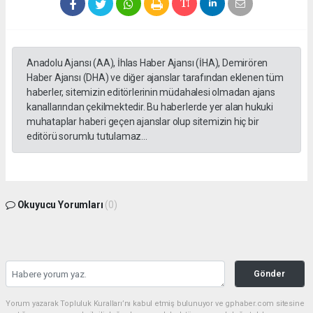
Anadolu Ajansı (AA), İhlas Haber Ajansı (İHA), Demirören
Haber Ajansı (DHA) ve diğer ajanslar tarafından eklenen tüm
haberler, sitemizin editörlerinin müdahalesi olmadan ajans
kanallarından çekilmektedir. Bu haberlerde yer alan hukuki
muhataplar haberi geçen ajanslar olup sitemizin hiç bir
editörü sorumlu tutulamaz...
Okuyucu Yorumları
(0)
Gönder
Yorum yazarak Topluluk Kuralları’nı kabul etmiş bulunuyor ve gphaber.com sitesine