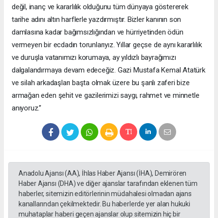
değil, inanç ve kararlılık olduğunu tüm dünyaya göstererek
tarihe adını altın harflerle yazdırmıştır. Bizler kanının son
damlasına kadar bağımsızlığından ve hürriyetinden ödün
vermeyen bir ecdadın torunlarıyız. Yıllar geçse de aynı kararlılık
ve duruşla vatanımızı korumaya, ay yıldızlı bayrağımızı
dalgalandırmaya devam edeceğiz. Gazi Mustafa Kemal Atatürk
ve silah arkadaşları başta olmak üzere bu şanlı zaferi bize
armağan eden şehit ve gazilerimizi saygı, rahmet ve minnetle
anıyoruz.”
Anadolu Ajansı (AA), İhlas Haber Ajansı (İHA), Demirören
Haber Ajansı (DHA) ve diğer ajanslar tarafından eklenen tüm
haberler, sitemizin editörlerinin müdahalesi olmadan ajans
kanallarından çekilmektedir. Bu haberlerde yer alan hukuki
muhataplar haberi geçen ajanslar olup sitemizin hiç bir