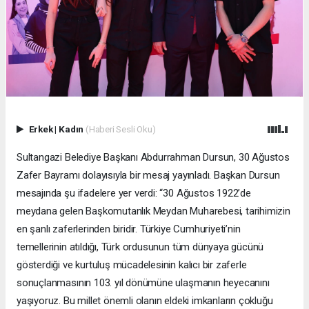
Erkek
|
Kadın
(Haberi Sesli Oku)
Sultangazi Belediye Başkanı Abdurrahman Dursun, 30 Ağustos
Zafer Bayramı dolayısıyla bir mesaj yayınladı. Başkan Dursun
mesajında şu ifadelere yer verdi: “30 Ağustos 1922’de
meydana gelen Başkomutanlık Meydan Muharebesi, tarihimizin
en şanlı zaferlerinden biridir. Türkiye Cumhuriyeti’nin
temellerinin atıldığı, Türk ordusunun tüm dünyaya gücünü
gösterdiği ve kurtuluş mücadelesinin kalıcı bir zaferle
sonuçlanmasının 103. yıl dönümüne ulaşmanın heyecanını
yaşıyoruz. Bu millet önemli olanın eldeki imkanların çokluğu