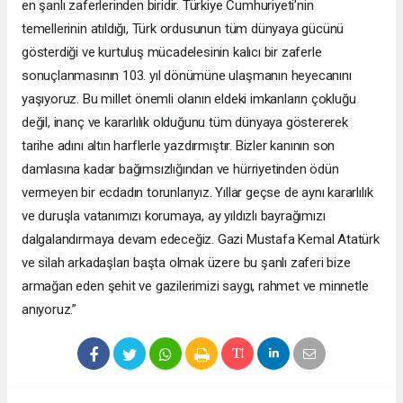
en şanlı zaferlerinden biridir. Türkiye Cumhuriyeti’nin
temellerinin atıldığı, Türk ordusunun tüm dünyaya gücünü
gösterdiği ve kurtuluş mücadelesinin kalıcı bir zaferle
sonuçlanmasının 103. yıl dönümüne ulaşmanın heyecanını
yaşıyoruz. Bu millet önemli olanın eldeki imkanların çokluğu
değil, inanç ve kararlılık olduğunu tüm dünyaya göstererek
tarihe adını altın harflerle yazdırmıştır. Bizler kanının son
damlasına kadar bağımsızlığından ve hürriyetinden ödün
vermeyen bir ecdadın torunlarıyız. Yıllar geçse de aynı kararlılık
ve duruşla vatanımızı korumaya, ay yıldızlı bayrağımızı
dalgalandırmaya devam edeceğiz. Gazi Mustafa Kemal Atatürk
ve silah arkadaşları başta olmak üzere bu şanlı zaferi bize
armağan eden şehit ve gazilerimizi saygı, rahmet ve minnetle
anıyoruz.”