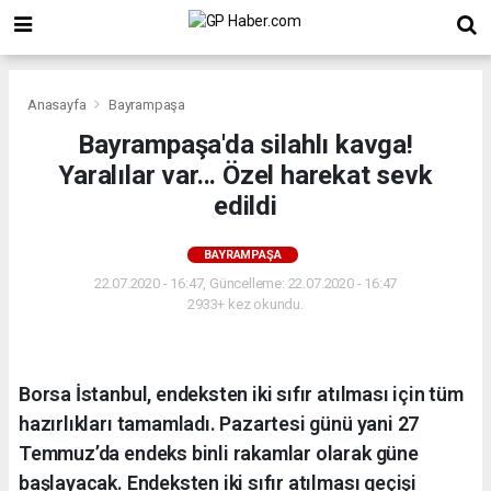
Anasayfa
Bayrampaşa
Bayrampaşa'da silahlı kavga!
Yaralılar var... Özel harekat sevk
edildi
BAYRAMPAŞA
22.07.2020 - 16:47, Güncelleme: 22.07.2020 - 16:47
2933+ kez okundu.
Borsa İstanbul, endeksten iki sıfır atılması için tüm
hazırlıkları tamamladı. Pazartesi günü yani 27
Temmuz’da endeks binli rakamlar olarak güne
başlayacak. Endeksten iki sıfır atılması geçişi