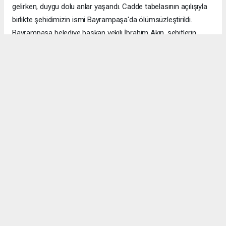
gelirken, duygu dolu anlar yaşandı. Cadde tabelasının açılışıyla
birlikte şehidimizin ismi Bayrampaşa'da ölümsüzleştirildi.
Bayrampaşa belediye başkan vekili İbrahim Akın, şehitlerin
emanetine sahip çıkmanın millet olarak en önemli
sorumluluklardan biri olduğunu vurgulayarak, bu anlamlı
çalışmanın gelecek nesillere vatan sevgisini ve kahramanlık
ruhunu aktarması temennisinde bulundu. Program, şehit
ailesine gösterilen ilgi ve destekle sona ererken, katılımcılar
şehit Özcan İlhan'ı rahmet ve minnetle andı. Allah tüm
şehitlerimize rahmet eylesin. Mekânları cennet olsun.
Anadolu Ajansı (AA), İhlas Haber Ajansı (İHA), Demirören
Haber Ajansı (DHA) ve diğer ajanslar tarafından eklenen tüm
haberler, sitemizin editörlerinin müdahalesi olmadan ajans
kanallarından çekilmektedir. Bu haberlerde yer alan hukuki