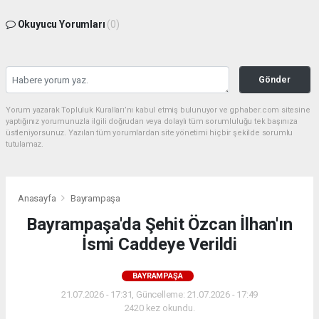
Okuyucu Yorumları
(0)
Gönder
Yorum yazarak Topluluk Kuralları’nı kabul etmiş bulunuyor ve gphaber.com sitesine
yaptığınız yorumunuzla ilgili doğrudan veya dolaylı tüm sorumluluğu tek başınıza
üstleniyorsunuz. Yazılan tüm yorumlardan site yönetimi hiçbir şekilde sorumlu
tutulamaz.
Anasayfa
Bayrampaşa
Bayrampaşa'da Şehit Özcan İlhan'ın
İsmi Caddeye Verildi
BAYRAMPAŞA
21.07.2026 - 17:31, Güncelleme: 21.07.2026 - 17:49
2420 kez okundu.