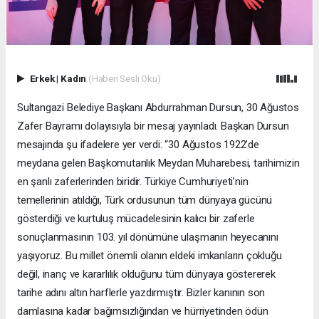
Erkek
|
Kadın
(Haberi Sesli Oku)
Sultangazi Belediye Başkanı Abdurrahman Dursun, 30 Ağustos
Zafer Bayramı dolayısıyla bir mesaj yayınladı. Başkan Dursun
mesajında şu ifadelere yer verdi: “30 Ağustos 1922’de
meydana gelen Başkomutanlık Meydan Muharebesi, tarihimizin
en şanlı zaferlerinden biridir. Türkiye Cumhuriyeti’nin
temellerinin atıldığı, Türk ordusunun tüm dünyaya gücünü
gösterdiği ve kurtuluş mücadelesinin kalıcı bir zaferle
sonuçlanmasının 103. yıl dönümüne ulaşmanın heyecanını
yaşıyoruz. Bu millet önemli olanın eldeki imkanların çokluğu
değil, inanç ve kararlılık olduğunu tüm dünyaya göstererek
tarihe adını altın harflerle yazdırmıştır. Bizler kanının son
damlasına kadar bağımsızlığından ve hürriyetinden ödün