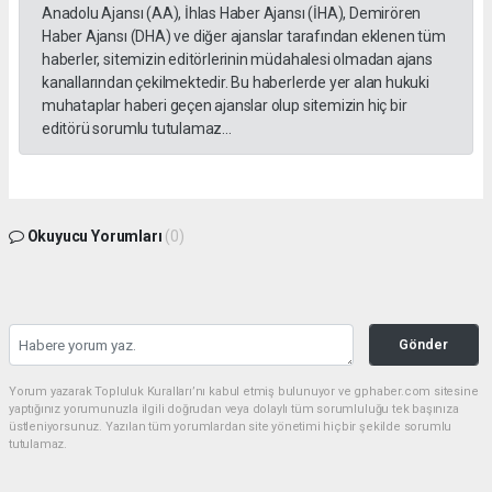
Anadolu Ajansı (AA), İhlas Haber Ajansı (İHA), Demirören
Haber Ajansı (DHA) ve diğer ajanslar tarafından eklenen tüm
haberler, sitemizin editörlerinin müdahalesi olmadan ajans
kanallarından çekilmektedir. Bu haberlerde yer alan hukuki
muhataplar haberi geçen ajanslar olup sitemizin hiç bir
editörü sorumlu tutulamaz...
Okuyucu Yorumları
(0)
Gönder
Yorum yazarak Topluluk Kuralları’nı kabul etmiş bulunuyor ve gphaber.com sitesine
yaptığınız yorumunuzla ilgili doğrudan veya dolaylı tüm sorumluluğu tek başınıza
üstleniyorsunuz. Yazılan tüm yorumlardan site yönetimi hiçbir şekilde sorumlu
tutulamaz.