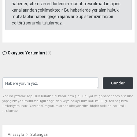
haberler, sitemizin editörlerinin müdahalesi olmadan ajans
kanallarından çekilmektedir. Bu haberlerde yer alan hukuki
muhataplar haberi geçen ajanslar olup sitemizin hiç bir
editörü sorumlu tutulamaz...
Okuyucu Yorumları
(0)
Gönder
Yorum yazarak Topluluk Kuralları’nı kabul etmiş bulunuyor ve gphaber.com sitesine
yaptığınız yorumunuzla ilgili doğrudan veya dolaylı tüm sorumluluğu tek başınıza
üstleniyorsunuz. Yazılan tüm yorumlardan site yönetimi hiçbir şekilde sorumlu
tutulamaz.
Anasayfa
Sultangazi