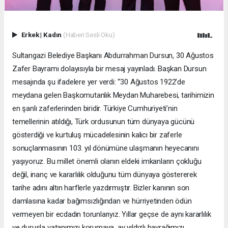
Erkek
|
Kadın
(Haberi Sesli Oku)
Sultangazi Belediye Başkanı Abdurrahman Dursun, 30 Ağustos
Zafer Bayramı dolayısıyla bir mesaj yayınladı. Başkan Dursun
mesajında şu ifadelere yer verdi: “30 Ağustos 1922’de
meydana gelen Başkomutanlık Meydan Muharebesi, tarihimizin
en şanlı zaferlerinden biridir. Türkiye Cumhuriyeti’nin
temellerinin atıldığı, Türk ordusunun tüm dünyaya gücünü
gösterdiği ve kurtuluş mücadelesinin kalıcı bir zaferle
sonuçlanmasının 103. yıl dönümüne ulaşmanın heyecanını
yaşıyoruz. Bu millet önemli olanın eldeki imkanların çokluğu
değil, inanç ve kararlılık olduğunu tüm dünyaya göstererek
tarihe adını altın harflerle yazdırmıştır. Bizler kanının son
damlasına kadar bağımsızlığından ve hürriyetinden ödün
vermeyen bir ecdadın torunlarıyız. Yıllar geçse de aynı kararlılık
ve duruşla vatanımızı korumaya, ay yıldızlı bayrağımızı