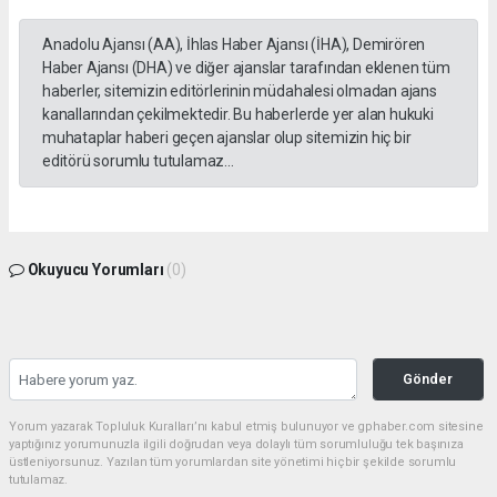
Anadolu Ajansı (AA), İhlas Haber Ajansı (İHA), Demirören
Haber Ajansı (DHA) ve diğer ajanslar tarafından eklenen tüm
haberler, sitemizin editörlerinin müdahalesi olmadan ajans
kanallarından çekilmektedir. Bu haberlerde yer alan hukuki
muhataplar haberi geçen ajanslar olup sitemizin hiç bir
editörü sorumlu tutulamaz...
Okuyucu Yorumları
(0)
Gönder
Yorum yazarak Topluluk Kuralları’nı kabul etmiş bulunuyor ve gphaber.com sitesine
yaptığınız yorumunuzla ilgili doğrudan veya dolaylı tüm sorumluluğu tek başınıza
üstleniyorsunuz. Yazılan tüm yorumlardan site yönetimi hiçbir şekilde sorumlu
tutulamaz.