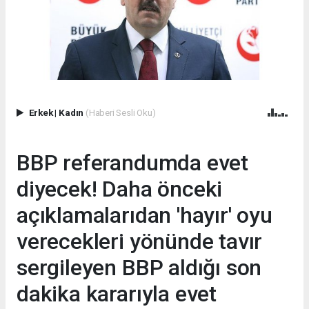
Erkek
|
Kadın
(Haberi Sesli Oku)
BBP referandumda evet
diyecek! Daha önceki
açıklamalarıdan 'hayır' oyu
verecekleri yönünde tavır
sergileyen BBP aldığı son
dakika kararıyla evet