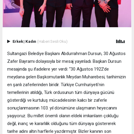
Erkek
|
Kadın
(Haberi Sesli Oku)
Sultangazi Belediye Başkanı Abdurrahman Dursun, 30 Ağustos
Zafer Bayramı dolayısıyla bir mesaj yayınladı. Başkan Dursun
mesajında şu ifadelere yer verdi: “30 Ağustos 1922’de
meydana gelen Başkomutanlık Meydan Muharebesi, tarihimizin
en şanlı zaferlerinden biridir. Türkiye Cumhuriyeti’nin
temellerinin atıldığı, Türk ordusunun tüm dünyaya gücünü
gösterdiği ve kurtuluş mücadelesinin kalıcı bir zaferle
sonuçlanmasının 103. yıl dönümüne ulaşmanın heyecanını
yaşıyoruz. Bu millet önemli olanın eldeki imkanların çokluğu
değil, inanç ve kararlılık olduğunu tüm dünyaya göstererek
tarihe adını altın harflerle yazdırmıştır. Bizler kanının son