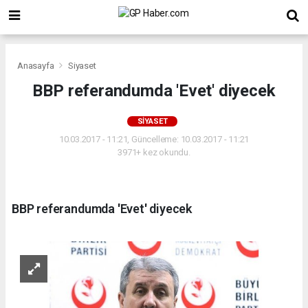
Anasayfa
Siyaset
BBP referandumda 'Evet' diyecek
SIYASET
10.03.2017 - 11:21, Güncelleme: 10.03.2017 - 11:21
3971+ kez okundu.
BBP referandumda 'Evet' diyecek