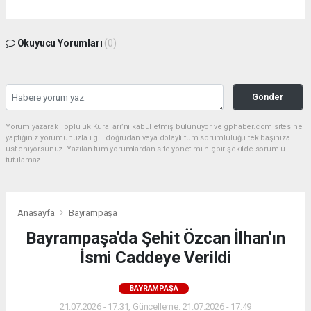
Okuyucu Yorumları
(0)
Gönder
Yorum yazarak Topluluk Kuralları’nı kabul etmiş bulunuyor ve gphaber.com sitesine
yaptığınız yorumunuzla ilgili doğrudan veya dolaylı tüm sorumluluğu tek başınıza
üstleniyorsunuz. Yazılan tüm yorumlardan site yönetimi hiçbir şekilde sorumlu
tutulamaz.
Anasayfa
Bayrampaşa
Bayrampaşa'da Şehit Özcan İlhan'ın
İsmi Caddeye Verildi
BAYRAMPAŞA
21.07.2026 - 17:31, Güncelleme: 21.07.2026 - 17:49