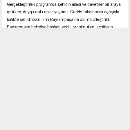
Gerçekleştirilen programda şehidin ailesi ve davetliler bir araya
gelirken, duygu dolu anlar yaşandı. Cadde tabelasının açılışıyla
birlikte şehidimizin ismi Bayrampaşa'da ölümsüzleştirildi.
Bayrampaşa belediye başkan vekili İbrahim Akın, şehitlerin
emanetine sahip çıkmanın millet olarak en önemli
sorumluluklardan biri olduğunu vurgulayarak, bu anlamlı
çalışmanın gelecek nesillere vatan sevgisini ve kahramanlık
ruhunu aktarması temennisinde bulundu. Program, şehit
ailesine gösterilen ilgi ve destekle sona ererken, katılımcılar
şehit Özcan İlhan'ı rahmet ve minnetle andı. Allah tüm
şehitlerimize rahmet eylesin. Mekânları cennet olsun.
Anadolu Ajansı (AA), İhlas Haber Ajansı (İHA), Demirören
Haber Ajansı (DHA) ve diğer ajanslar tarafından eklenen tüm