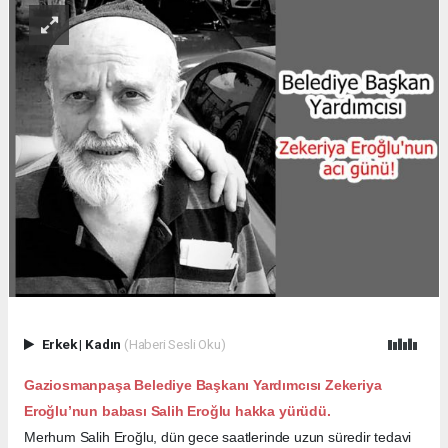
Erkek
|
Kadın
(Haberi Sesli Oku)
Gaziosmanpaşa Belediye Başkanı Yardımcısı Zekeriya
Eroğlu’nun babası Salih Eroğlu hakka yürüdü.
Merhum Salih Eroğlu, dün gece saatlerinde uzun süredir tedavi