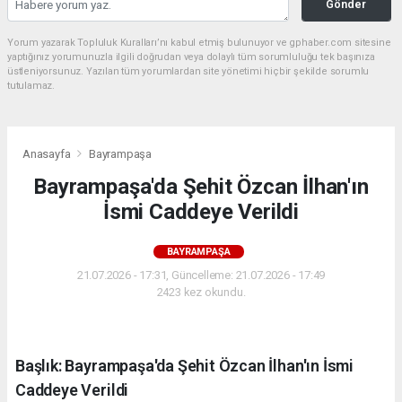
Gönder
Yorum yazarak Topluluk Kuralları’nı kabul etmiş bulunuyor ve gphaber.com sitesine
yaptığınız yorumunuzla ilgili doğrudan veya dolaylı tüm sorumluluğu tek başınıza
üstleniyorsunuz. Yazılan tüm yorumlardan site yönetimi hiçbir şekilde sorumlu
tutulamaz.
Anasayfa
Bayrampaşa
Bayrampaşa'da Şehit Özcan İlhan'ın
İsmi Caddeye Verildi
BAYRAMPAŞA
21.07.2026 - 17:31, Güncelleme: 21.07.2026 - 17:49
2423 kez okundu.
Başlık: Bayrampaşa'da Şehit Özcan İlhan'ın İsmi
Caddeye Verildi