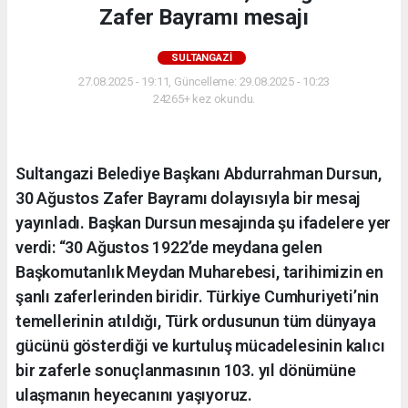
Zafer Bayramı mesajı
SULTANGAZI
27.08.2025 - 19:11, Güncelleme: 29.08.2025 - 10:23
24265+ kez okundu.
Sultangazi Belediye Başkanı Abdurrahman Dursun,
30 Ağustos Zafer Bayramı dolayısıyla bir mesaj
yayınladı. Başkan Dursun mesajında şu ifadelere yer
verdi: “30 Ağustos 1922’de meydana gelen
Başkomutanlık Meydan Muharebesi, tarihimizin en
şanlı zaferlerinden biridir. Türkiye Cumhuriyeti’nin
temellerinin atıldığı, Türk ordusunun tüm dünyaya
gücünü gösterdiği ve kurtuluş mücadelesinin kalıcı
bir zaferle sonuçlanmasının 103. yıl dönümüne
ulaşmanın heyecanını yaşıyoruz.