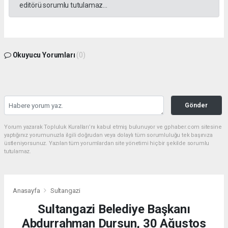
editörü sorumlu tutulamaz...
Okuyucu Yorumları
(0)
Gönder
Yorum yazarak Topluluk Kuralları’nı kabul etmiş bulunuyor ve gphaber.com sitesine
yaptığınız yorumunuzla ilgili doğrudan veya dolaylı tüm sorumluluğu tek başınıza
üstleniyorsunuz. Yazılan tüm yorumlardan site yönetimi hiçbir şekilde sorumlu
tutulamaz.
Anasayfa
Sultangazi
Sultangazi Belediye Başkanı
Abdurrahman Dursun, 30 Ağustos