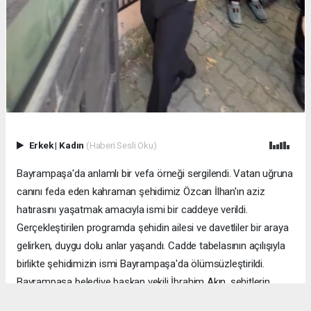
Erkek
|
Kadın
(Haberi Sesli Oku)
Bayrampaşa'da anlamlı bir vefa örneği sergilendi. Vatan uğruna
canını feda eden kahraman şehidimiz Özcan İlhan'ın aziz
hatırasını yaşatmak amacıyla ismi bir caddeye verildi.
Gerçekleştirilen programda şehidin ailesi ve davetliler bir araya
gelirken, duygu dolu anlar yaşandı. Cadde tabelasının açılışıyla
birlikte şehidimizin ismi Bayrampaşa'da ölümsüzleştirildi.
Bayrampaşa belediye başkan vekili İbrahim Akın, şehitlerin
emanetine sahip çıkmanın millet olarak en önemli