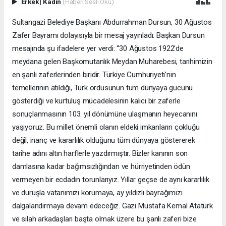
Erkek
|
Kadın
(Haberi Sesli Oku)
Sultangazi Belediye Başkanı Abdurrahman Dursun, 30 Ağustos
Zafer Bayramı dolayısıyla bir mesaj yayınladı. Başkan Dursun
mesajında şu ifadelere yer verdi: “30 Ağustos 1922’de
meydana gelen Başkomutanlık Meydan Muharebesi, tarihimizin
en şanlı zaferlerinden biridir. Türkiye Cumhuriyeti’nin
temellerinin atıldığı, Türk ordusunun tüm dünyaya gücünü
gösterdiği ve kurtuluş mücadelesinin kalıcı bir zaferle
sonuçlanmasının 103. yıl dönümüne ulaşmanın heyecanını
yaşıyoruz. Bu millet önemli olanın eldeki imkanların çokluğu
değil, inanç ve kararlılık olduğunu tüm dünyaya göstererek
tarihe adını altın harflerle yazdırmıştır. Bizler kanının son
damlasına kadar bağımsızlığından ve hürriyetinden ödün
vermeyen bir ecdadın torunlarıyız. Yıllar geçse de aynı kararlılık
ve duruşla vatanımızı korumaya, ay yıldızlı bayrağımızı
dalgalandırmaya devam edeceğiz. Gazi Mustafa Kemal Atatürk
ve silah arkadaşları başta olmak üzere bu şanlı zaferi bize