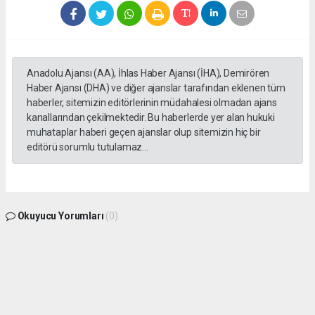
Anadolu Ajansı (AA), İhlas Haber Ajansı (İHA), Demirören
Haber Ajansı (DHA) ve diğer ajanslar tarafından eklenen tüm
haberler, sitemizin editörlerinin müdahalesi olmadan ajans
kanallarından çekilmektedir. Bu haberlerde yer alan hukuki
muhataplar haberi geçen ajanslar olup sitemizin hiç bir
editörü sorumlu tutulamaz...
Okuyucu Yorumları
(0)
Gönder
Yorum yazarak Topluluk Kuralları’nı kabul etmiş bulunuyor ve gphaber.com sitesine
yaptığınız yorumunuzla ilgili doğrudan veya dolaylı tüm sorumluluğu tek başınıza