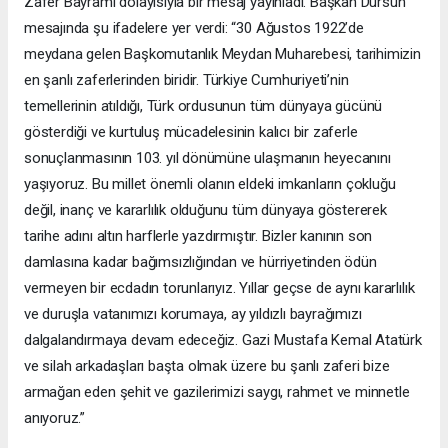
Zafer Bayramı dolayısıyla bir mesaj yayınladı. Başkan Dursun
mesajında şu ifadelere yer verdi: “30 Ağustos 1922’de
meydana gelen Başkomutanlık Meydan Muharebesi, tarihimizin
en şanlı zaferlerinden biridir. Türkiye Cumhuriyeti’nin
temellerinin atıldığı, Türk ordusunun tüm dünyaya gücünü
gösterdiği ve kurtuluş mücadelesinin kalıcı bir zaferle
sonuçlanmasının 103. yıl dönümüne ulaşmanın heyecanını
yaşıyoruz. Bu millet önemli olanın eldeki imkanların çokluğu
değil, inanç ve kararlılık olduğunu tüm dünyaya göstererek
tarihe adını altın harflerle yazdırmıştır. Bizler kanının son
damlasına kadar bağımsızlığından ve hürriyetinden ödün
vermeyen bir ecdadın torunlarıyız. Yıllar geçse de aynı kararlılık
ve duruşla vatanımızı korumaya, ay yıldızlı bayrağımızı
dalgalandırmaya devam edeceğiz. Gazi Mustafa Kemal Atatürk
ve silah arkadaşları başta olmak üzere bu şanlı zaferi bize
armağan eden şehit ve gazilerimizi saygı, rahmet ve minnetle
anıyoruz.”