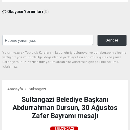
Okuyucu Yorumları
(0)
Gönder
Yorum yazarak Topluluk Kuralları’nı kabul etmiş bulunuyor ve gphaber.com sitesine
yaptığınız yorumunuzla ilgili doğrudan veya dolaylı tüm sorumluluğu tek başınıza
üstleniyorsunuz. Yazılan tüm yorumlardan site yönetimi hiçbir şekilde sorumlu
tutulamaz.
Anasayfa
Sultangazi
Sultangazi Belediye Başkanı
Abdurrahman Dursun, 30 Ağustos
Zafer Bayramı mesajı
SULTANGAZI