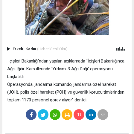
Erkek
|
Kadın
(Haberi Sesli Oku)
İçişleri Bakanlığı'ndan yapılan açıklamada ''İçişleri Bakanlığınca
Ağrı-Iğdır-Kars illerinde 'Yıldırım-3 Ağrı Dağı' operasyonu
başlatıldı.
Operasyonda, jandarma komando, jandarma özel harekat
(JÖH), polis özel harekat (PÖH) ve güvenlik korucu timlerinden
toplam 1170 personel görev alıyor'' denildi.