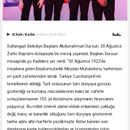
Erkek
|
Kadın
(Haberi Sesli Oku)
Sultangazi Belediye Başkanı Abdurrahman Dursun, 30 Ağustos
Zafer Bayramı dolayısıyla bir mesaj yayınladı. Başkan Dursun
mesajında şu ifadelere yer verdi: “30 Ağustos 1922’de
meydana gelen Başkomutanlık Meydan Muharebesi, tarihimizin
en şanlı zaferlerinden biridir. Türkiye Cumhuriyeti’nin
temellerinin atıldığı, Türk ordusunun tüm dünyaya gücünü
gösterdiği ve kurtuluş mücadelesinin kalıcı bir zaferle
sonuçlanmasının 103. yıl dönümüne ulaşmanın heyecanını
yaşıyoruz. Bu millet önemli olanın eldeki imkanların çokluğu
değil, inanç ve kararlılık olduğunu tüm dünyaya göstererek
tarihe adını altın harflerle yazdırmıştır. Bizler kanının son
damlasına kadar bağımsızlığından ve hürriyetinden ödün