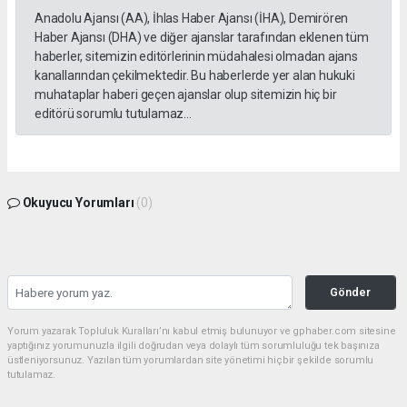
Anadolu Ajansı (AA), İhlas Haber Ajansı (İHA), Demirören
Haber Ajansı (DHA) ve diğer ajanslar tarafından eklenen tüm
haberler, sitemizin editörlerinin müdahalesi olmadan ajans
kanallarından çekilmektedir. Bu haberlerde yer alan hukuki
muhataplar haberi geçen ajanslar olup sitemizin hiç bir
editörü sorumlu tutulamaz...
Okuyucu Yorumları
(0)
Gönder
Yorum yazarak Topluluk Kuralları’nı kabul etmiş bulunuyor ve gphaber.com sitesine
yaptığınız yorumunuzla ilgili doğrudan veya dolaylı tüm sorumluluğu tek başınıza
üstleniyorsunuz. Yazılan tüm yorumlardan site yönetimi hiçbir şekilde sorumlu
tutulamaz.