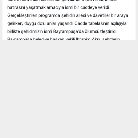
hatırasını yaşatmak amacıyla ismi bir caddeye verildi.
Gerçekleştirilen programda şehidin ailesi ve davetliler bir araya
gelirken, duygu dolu anlar yaşandı. Cadde tabelasının açılışıyla
birlikte şehidimizin ismi Bayrampaşa'da ölümsüzleştirildi.
Bayrampaşa belediye başkan vekili İbrahim Akın, şehitlerin
emanetine sahip çıkmanın millet olarak en önemli
sorumluluklardan biri olduğunu vurgulayarak, bu anlamlı
çalışmanın gelecek nesillere vatan sevgisini ve kahramanlık
ruhunu aktarması temennisinde bulundu. Program, şehit
ailesine gösterilen ilgi ve destekle sona ererken, katılımcılar
şehit Özcan İlhan'ı rahmet ve minnetle andı. Allah tüm
şehitlerimize rahmet eylesin. Mekânları cennet olsun.
Anadolu Ajansı (AA), İhlas Haber Ajansı (İHA), Demirören