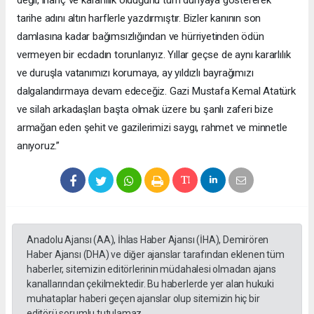
tarihe adını altın harflerle yazdırmıştır. Bizler kanının son
damlasına kadar bağımsızlığından ve hürriyetinden ödün
vermeyen bir ecdadın torunlarıyız. Yıllar geçse de aynı kararlılık
ve duruşla vatanımızı korumaya, ay yıldızlı bayrağımızı
dalgalandırmaya devam edeceğiz. Gazi Mustafa Kemal Atatürk
ve silah arkadaşları başta olmak üzere bu şanlı zaferi bize
armağan eden şehit ve gazilerimizi saygı, rahmet ve minnetle
anıyoruz.”
Anadolu Ajansı (AA), İhlas Haber Ajansı (İHA), Demirören
Haber Ajansı (DHA) ve diğer ajanslar tarafından eklenen tüm
haberler, sitemizin editörlerinin müdahalesi olmadan ajans
kanallarından çekilmektedir. Bu haberlerde yer alan hukuki
muhataplar haberi geçen ajanslar olup sitemizin hiç bir
editörü sorumlu tutulamaz...