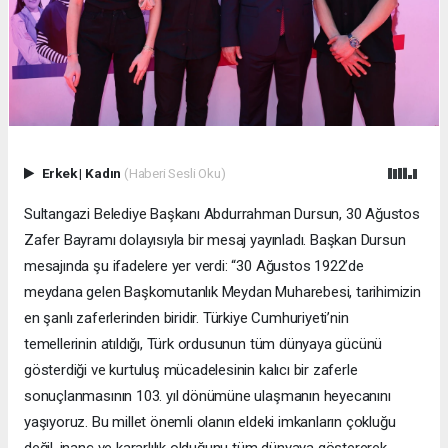
Erkek
|
Kadın
(Haberi Sesli Oku)
Sultangazi Belediye Başkanı Abdurrahman Dursun, 30 Ağustos
Zafer Bayramı dolayısıyla bir mesaj yayınladı. Başkan Dursun
mesajında şu ifadelere yer verdi: “30 Ağustos 1922’de
meydana gelen Başkomutanlık Meydan Muharebesi, tarihimizin
en şanlı zaferlerinden biridir. Türkiye Cumhuriyeti’nin
temellerinin atıldığı, Türk ordusunun tüm dünyaya gücünü
gösterdiği ve kurtuluş mücadelesinin kalıcı bir zaferle
sonuçlanmasının 103. yıl dönümüne ulaşmanın heyecanını
yaşıyoruz. Bu millet önemli olanın eldeki imkanların çokluğu
değil, inanç ve kararlılık olduğunu tüm dünyaya göstererek