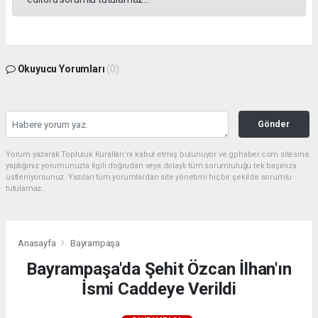
Okuyucu Yorumları
(0)
Gönder
Yorum yazarak Topluluk Kuralları’nı kabul etmiş bulunuyor ve gphaber.com sitesine
yaptığınız yorumunuzla ilgili doğrudan veya dolaylı tüm sorumluluğu tek başınıza
üstleniyorsunuz. Yazılan tüm yorumlardan site yönetimi hiçbir şekilde sorumlu
tutulamaz.
Anasayfa
Bayrampaşa
Bayrampaşa'da Şehit Özcan İlhan'ın
İsmi Caddeye Verildi