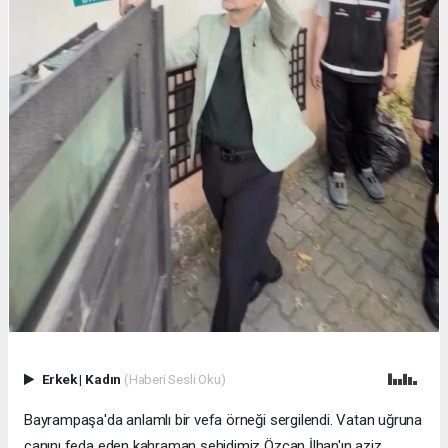
Erkek
|
Kadın
(Haberi Sesli Oku)
Bayrampaşa'da anlamlı bir vefa örneği sergilendi. Vatan uğruna
canını feda eden kahraman şehidimiz Özcan İlhan'ın aziz