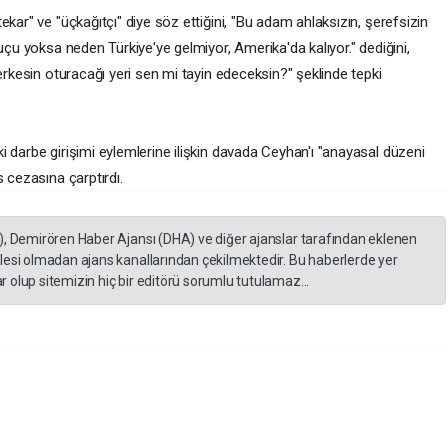
kar" ve "üçkağıtçı" diye söz ettiğini, "Bu adam ahlaksızın, şerefsizin
uçu yoksa neden Türkiye'ye gelmiyor, Amerika'da kalıyor." dediğini,
Herkesin oturacağı yeri sen mi tayin edeceksin?" şeklinde tepki
 darbe girişimi eylemlerine ilişkin davada Ceyhan'ı "anayasal düzeni
 cezasına çarptırdı.
), Demirören Haber Ajansı (DHA) ve diğer ajanslar tarafından eklenen
lesi olmadan ajans kanallarından çekilmektedir. Bu haberlerde yer
 olup sitemizin hiç bir editörü sorumlu tutulamaz...