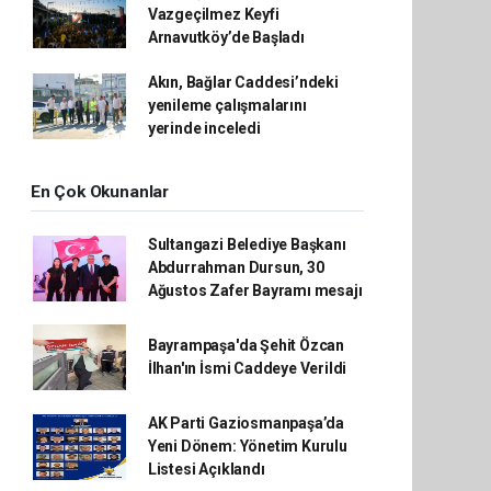
Vazgeçilmez Keyfi
Arnavutköy’de Başladı
Akın, Bağlar Caddesi’ndeki
yenileme çalışmalarını
yerinde inceledi
En Çok Okunanlar
Sultangazi Belediye Başkanı
Abdurrahman Dursun, 30
Ağustos Zafer Bayramı mesajı
Bayrampaşa'da Şehit Özcan
İlhan'ın İsmi Caddeye Verildi
AK Parti Gaziosmanpaşa’da
Yeni Dönem: Yönetim Kurulu
Listesi Açıklandı