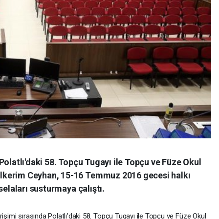
Polatlı'daki 58. Topçu Tugayı ile Topçu ve Füze Okul
lkerim Ceyhan, 15-16 Temmuz 2016 gecesi halkı
selaları susturmaya çalıştı.
işimi sırasında Polatlı'daki 58. Topçu Tugayı ile Topçu ve Füze Okul