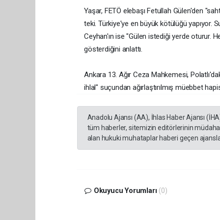
Yaşar, FETÖ elebaşı Fetullah Gülen'den "sahte
teki. Türkiye'ye en büyük kötülüğü yapıyor. S
Ceyhan'ın ise "Gülen istediği yerde oturur. 
gösterdiğini anlattı.
Ankara 13. Ağır Ceza Mahkemesi, Polatlı'daki
ihlal" suçundan ağırlaştırılmış müebbet hapis
Anadolu Ajansı (AA), İhlas Haber Ajansı (İHA
tüm haberler, sitemizin editörlerinin müdaha
alan hukuki muhataplar haberi geçen ajanslar
Okuyucu Yorumları
(0)