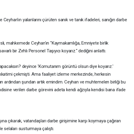
Ceyhan'ın yalanlarını çürüten sanık ve tanık ifadeleri, sanığın darbe
rslı, mahkemede Ceyhan'ın "Kaymakamlığa, Emniyete birlik
lı bir Zırhlı Personel Taşıyıcı koyarız." dediğini anlattı.
yapacaksın? deyince 'Komutanım görüntü olsun diye koyarız.'
kkatimi çekmişti. Ama faaliyet izleme merkezinde, herkesin
 ardından şundan artık emindim. Ceyhan ve muhtemelen birliği bu
endisine verilen darbe görevini adeta kendi ağzıyla kendisi bana ifade
ışına çıkarak, vatandaşları darbe girişimine karşı koymaya çağıran
e selaları susturmaya çalıştı.