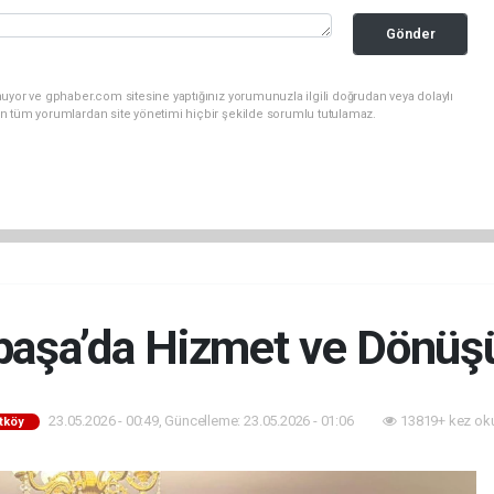
Gönder
uyor ve gphaber.com sitesine yaptığınız yorumunuzla ilgili doğrudan veya dolaylı
n tüm yorumlardan site yönetimi hiçbir şekilde sorumlu tutulamaz.
aşa’da Hizmet ve Dönü
23.05.2026 - 00:49, Güncelleme: 23.05.2026 - 01:06
13819+ kez ok
tköy