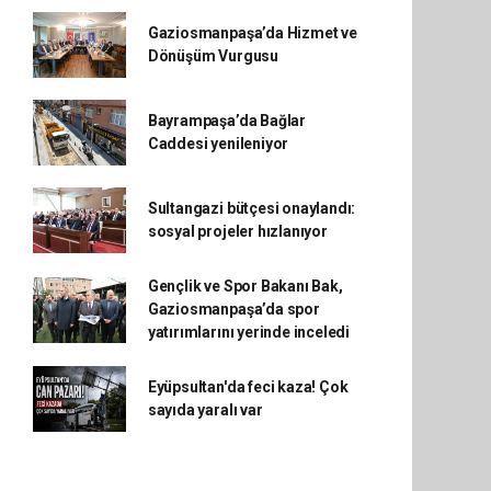
Gaziosmanpaşa’da Hizmet ve
Dönüşüm Vurgusu
Bayrampaşa’da Bağlar
Caddesi yenileniyor
Sultangazi bütçesi onaylandı:
sosyal projeler hızlanıyor
Gençlik ve Spor Bakanı Bak,
Gaziosmanpaşa’da spor
yatırımlarını yerinde inceledi
Eyüpsultan'da feci kaza! Çok
sayıda yaralı var