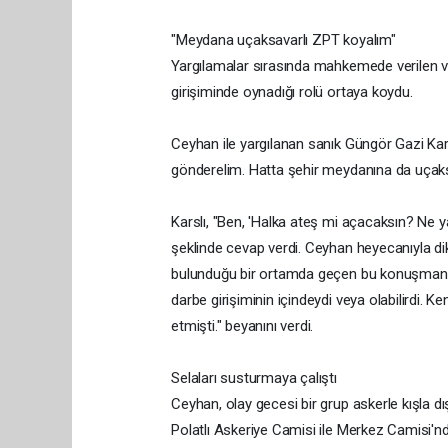
"Meydana uçaksavarlı ZPT koyalım"
Yargılamalar sırasında mahkemede verilen ve 
girişiminde oynadığı rolü ortaya koydu.
Ceyhan ile yargılanan sanık Güngör Gazi Ka
gönderelim. Hatta şehir meydanına da uçaksavar
Karslı, "Ben, 'Halka ateş mi açacaksın? Ne 
şeklinde cevap verdi. Ceyhan heyecanıyla di
bulunduğu bir ortamda geçen bu konuşmanın
darbe girişiminin içindeydi veya olabilirdi. K
etmişti." beyanını verdi.
Selaları susturmaya çalıştı
Ceyhan, olay gecesi bir grup askerle kışla d
Polatlı Askeriye Camisi ile Merkez Camisi'nd