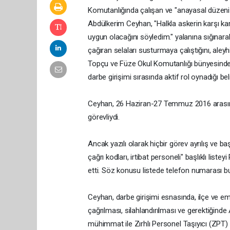
Komutanlığında çalışan ve "anayasal düzeni 
Abdülkerim Ceyhan, "Halkla askerin karşı k
uygun olacağını söyledim." yalanına sığınar
çağıran selaları susturmaya çalıştığını, aleyh
Topçu ve Füze Okul Komutanlığı bünyesindek
darbe girişimi sırasında aktif rol oynadığı beli
Ceyhan, 26 Haziran-27 Temmuz 2016 arası
görevliydi.
Ancak yazılı olarak hiçbir görev ayrılış ve baş
çağrı kodları, irtibat personeli" başlıklı lis
etti. Söz konusu listede telefon numarası bu
Ceyhan, darbe girişimi esnasında, ilçe ve em
çağrılması, silahlandırılması ve gerektiğinde 
mühimmat ile Zırhlı Personel Taşıyıcı (ZPT) h