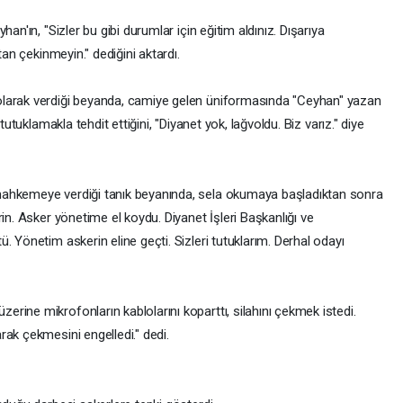
an'ın, "Sizler bu gibi durumlar için eğitim aldınız. Dışarıya
tan çekinmeyin." dediğini aktardı.
olarak verdiği beyanda, camiye gelen üniformasında "Ceyhan" yazan
tutuklamakla tehdit ettiğini, "Diyanet yok, lağvoldu. Biz varız." diye
mahkemeye verdiği tanık beyanında, sela okumaya başladıktan sonra
in. Asker yönetime el koydu. Diyanet İşleri Başkanlığı ve
. Yönetim askerin eline geçti. Sizleri tutuklarım. Derhal odayı
ine mikrofonların kablolarını koparttı, silahını çekmek istedi.
ak çekmesini engelledi." dedi.