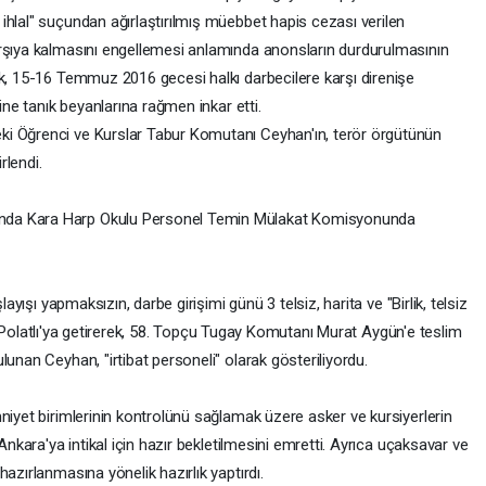
ihlal" suçundan ağırlaştırılmış müebbet hapis cezası verilen
arşıya kalmasını engellemesi anlamında anonsların durdurulmasının
ak, 15-16 Temmuz 2016 gecesi halkı darbecilere karşı direnişe
ine tanık beyanlarına rağmen inkar etti.
i Öğrenci ve Kurslar Tabur Komutanı Ceyhan'ın, terör örgütünün
rlendi.
nda Kara Harp Okulu Personel Temin Mülakat Komisyonunda
layışı yapmaksızın, darbe girişimi günü 3 telsiz, harita ve "Birlik, telsiz
teyi Polatlı'ya getirerek, 58. Topçu Tugay Komutanı Murat Aygün'e teslim
lunan Ceyhan, "irtibat personeli" olarak gösteriliyordu.
niyet birimlerinin kontrolünü sağlamak üzere asker ve kursiyerlerin
Ankara'ya intikal için hazır bekletilmesini emretti. Ayrıca uçaksavar ve
azırlanmasına yönelik hazırlık yaptırdı.