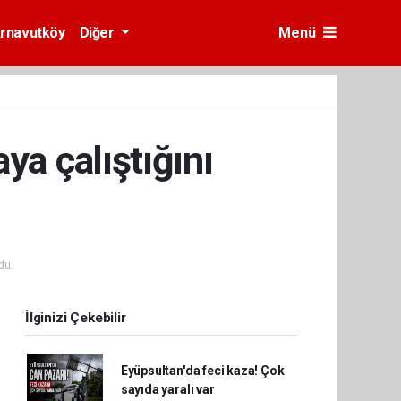
rnavutköy
Diğer
Menü
ya çalıştığını
du.
İlginizi Çekebilir
Eyüpsultan'da feci kaza! Çok
sayıda yaralı var