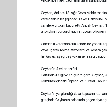
Ancak ilçe halkı, Ceyhan'ın da arasında bulu
Ceyhan, Ankara 13. Ağır Ceza Mahkemesinde y
karargahının bitişiğindeki Asker Camisi'ne, M
camilere gittiğini kabul etti. Ancak Ceyhan,
anonsların durdurulmasının uygun olacağını 
Camideki vatandaşların kendisine yönelik tepk
veya uçarak tekme atıyorlardı ve kenara çekili
herkes üç aşağı beş yukarı aynı şeyi yapıyordu
Ceyhan'ın 4 erken terfisi
Hakkındaki bilgi ve belgelere göre, Ceyhan, 
Komutanlığındaki Öğrenci ve Kurslar Tabur 
Ceyhan'ın yargılandığı dava kapsamında tanı
gittiğinde Ceyhan'ın odasında geçen diyalog