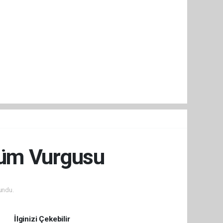
şüm Vurgusu
undu.
İlginizi Çekebilir