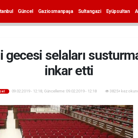
tanbul
Güncel
Gaziosmanpaşa
Sultangazi
Eyüpsultan
A
i gecesi selaları susturma
inkar etti
09.02.2019 - 12:18, Güncelleme: 09.02.2019 - 12:18
3825+ kez okun
cel