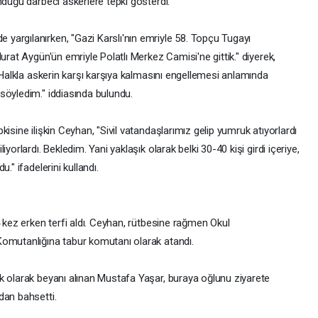
nduğu darbeci askerlere tepki gösterdi.
argılanırken, "Gazi Karslı'nın emriyle 58. Topçu Tugayı
urat Aygün'ün emriyle Polatlı Merkez Camisi'ne gittik." diyerek,
 "Halkla askerin karşı karşıya kalmasını engellemesi anlamında
söyledim." iddiasında bulundu.
isine ilişkin Ceyhan, "Sivil vatandaşlarımız gelip yumruk atıyorlardı
yorlardı. Bekledim. Yani yaklaşık olarak belki 30-40 kişi girdi içeriye,
." ifadelerini kullandı.
4 kez erken terfi aldı. Ceyhan, rütbesine rağmen Okul
Komutanlığına tabur komutanı olarak atandı.
k olarak beyanı alınan Mustafa Yaşar, buraya oğlunu ziyarete
dan bahsetti.