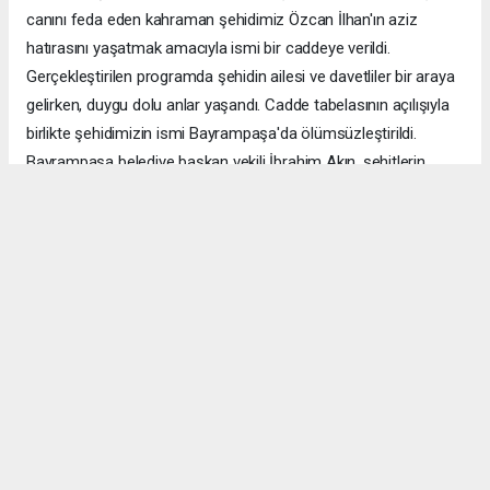
canını feda eden kahraman şehidimiz Özcan İlhan'ın aziz
hatırasını yaşatmak amacıyla ismi bir caddeye verildi.
Gerçekleştirilen programda şehidin ailesi ve davetliler bir araya
gelirken, duygu dolu anlar yaşandı. Cadde tabelasının açılışıyla
birlikte şehidimizin ismi Bayrampaşa'da ölümsüzleştirildi.
Bayrampaşa belediye başkan vekili İbrahim Akın, şehitlerin
emanetine sahip çıkmanın millet olarak en önemli
sorumluluklardan biri olduğunu vurgulayarak, bu anlamlı
çalışmanın gelecek nesillere vatan sevgisini ve kahramanlık
ruhunu aktarması temennisinde bulundu. Program, şehit
ailesine gösterilen ilgi ve destekle sona ererken, katılımcılar
şehit Özcan İlhan'ı rahmet ve minnetle andı. Allah tüm
şehitlerimize rahmet eylesin. Mekânları cennet olsun.