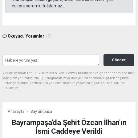
editörü sorumlu tutulamaz...
Okuyucu Yorumları
(0)
Gönder
Yorum yazarak Topluluk Kuralları’nı kabul etmiş bulunuyor ve gphaber.com sitesine
yaptığınız yorumunuzla ilgili doğrudan veya dolaylı tüm sorumluluğu tek başınıza
üstleniyorsunuz. Yazılan tüm yorumlardan site yönetimi hiçbir şekilde sorumlu
tutulamaz.
Anasayfa
Bayrampaşa
Bayrampaşa'da Şehit Özcan İlhan'ın
İsmi Caddeye Verildi