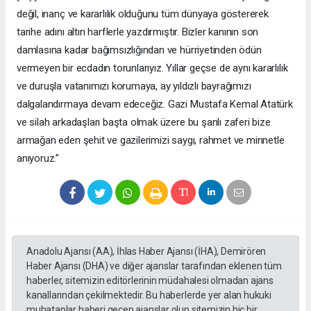
değil, inanç ve kararlılık olduğunu tüm dünyaya göstererek
tarihe adını altın harflerle yazdırmıştır. Bizler kanının son
damlasına kadar bağımsızlığından ve hürriyetinden ödün
vermeyen bir ecdadın torunlarıyız. Yıllar geçse de aynı kararlılık
ve duruşla vatanımızı korumaya, ay yıldızlı bayrağımızı
dalgalandırmaya devam edeceğiz. Gazi Mustafa Kemal Atatürk
ve silah arkadaşları başta olmak üzere bu şanlı zaferi bize
armağan eden şehit ve gazilerimizi saygı, rahmet ve minnetle
anıyoruz.”
Anadolu Ajansı (AA), İhlas Haber Ajansı (İHA), Demirören
Haber Ajansı (DHA) ve diğer ajanslar tarafından eklenen tüm
haberler, sitemizin editörlerinin müdahalesi olmadan ajans
kanallarından çekilmektedir. Bu haberlerde yer alan hukuki
muhataplar haberi geçen ajanslar olup sitemizin hiç bir