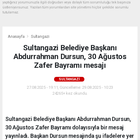
yaptığınız yorumunuzla ilgili doğrudan veya dolaylı tüm sorumluluğu tek başınıza
üstleniyorsunuz. Yazılan tüm yorumlardan site yönetimi hiçbir şekilde sorumlu
tutulamaz.
Anasayfa
Sultangazi
Sultangazi Belediye Başkanı
Abdurrahman Dursun, 30 Ağustos
Zafer Bayramı mesajı
SULTANGAZI
27.08.2025 - 19:11, Güncelleme: 29.08.2025 - 10:23
24265+ kez okundu.
Sultangazi Belediye Başkanı Abdurrahman Dursun,
30 Ağustos Zafer Bayramı dolayısıyla bir mesaj
yayınladı. Başkan Dursun mesajında şu ifadelere yer