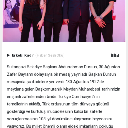
Erkek
|
Kadın
(Haberi Sesli Oku)
Sultangazi Belediye Başkanı Abdurrahman Dursun, 30 Ağustos
Zafer Bayramı dolayısıyla bir mesaj yayınladı. Başkan Dursun
mesajında şu ifadelere yer verdi: “30 Ağustos 1922’de
meydana gelen Başkomutanlık Meydan Muharebesi, tarihimizin
en şanlı zaferlerinden biridir. Türkiye Cumhuriyeti’nin
temellerinin atıldığı, Türk ordusunun tüm dünyaya gücünü
gösterdiği ve kurtuluş mücadelesinin kalıcı bir zaferle
sonuçlanmasının 103. yıl dönümüne ulaşmanın heyecanını
yaşıyoruz. Bu millet önemli olanın eldeki imkanların çokluğu