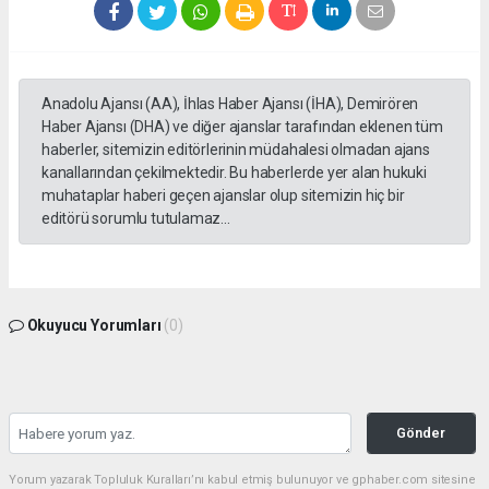
Anadolu Ajansı (AA), İhlas Haber Ajansı (İHA), Demirören
Haber Ajansı (DHA) ve diğer ajanslar tarafından eklenen tüm
haberler, sitemizin editörlerinin müdahalesi olmadan ajans
kanallarından çekilmektedir. Bu haberlerde yer alan hukuki
muhataplar haberi geçen ajanslar olup sitemizin hiç bir
editörü sorumlu tutulamaz...
Okuyucu Yorumları
(0)
Gönder
Yorum yazarak Topluluk Kuralları’nı kabul etmiş bulunuyor ve gphaber.com sitesine