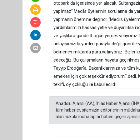
otopark da içerisinde yer alacak. Sultangazim
yapılmaz” Meclis üyelerinin sorularına da ya
yapmanın önemine değindi: “Meclis üyelerimi
yardımlarımızı hassasiyetle ve duyarlılıkla 
ve yaşlılara günde 3 öğün yemek veriyoruz. 
anlayışımızda yardım parayla değil, gönülle ya
belirlenen miktarda para yatırıyoruz. Bizler
edeceğiz. Bu çalışmaların hayata geçirilm
Tayyip Erdoğan’a, Bakanlıklarımıza ve tüm 
emekleri için çok teşekkür ediyorum.“ dedi.
teklifi, oy çokluğu ile kabul edildi.
Anadolu Ajansı (AA), İhlas Haber Ajansı (İHA
tüm haberler, sitemizin editörlerinin müdaha
alan hukuki muhataplar haberi geçen ajanslar