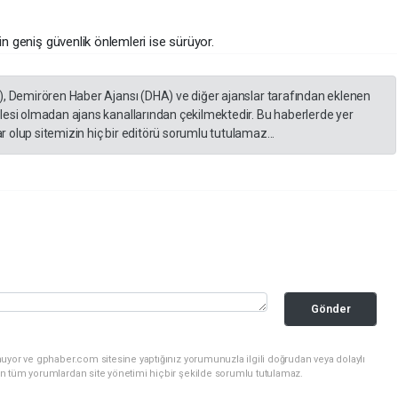
in geniş güvenlik önlemleri ise sürüyor.
), Demirören Haber Ajansı (DHA) ve diğer ajanslar tarafından eklenen
lesi olmadan ajans kanallarından çekilmektedir. Bu haberlerde yer
 olup sitemizin hiç bir editörü sorumlu tutulamaz...
Gönder
uyor ve gphaber.com sitesine yaptığınız yorumunuzla ilgili doğrudan veya dolaylı
n tüm yorumlardan site yönetimi hiçbir şekilde sorumlu tutulamaz.