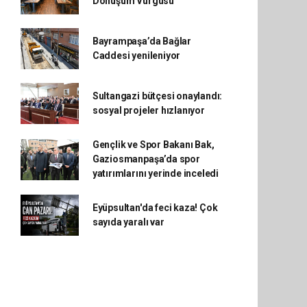
Dönüşüm Vurgusu
Bayrampaşa’da Bağlar
Caddesi yenileniyor
Sultangazi bütçesi onaylandı:
sosyal projeler hızlanıyor
Gençlik ve Spor Bakanı Bak,
Gaziosmanpaşa’da spor
yatırımlarını yerinde inceledi
Eyüpsultan'da feci kaza! Çok
sayıda yaralı var