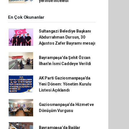
yerinde inceledi
En Çok Okunanlar
Sultangazi Belediye Başkanı
Abdurrahman Dursun, 30
Ağustos Zafer Bayramı mesajı
Bayrampaşa'da Şehit Özcan
İlhan'ın İsmi Caddeye Verildi
AK Parti Gaziosmanpaşa’da
Yeni Dönem: Yönetim Kurulu
Listesi Açıklandı
Gaziosmanpaşa’da Hizmet ve
Dönüşüm Vurgusu
Bayrampaşa’da Bağlar