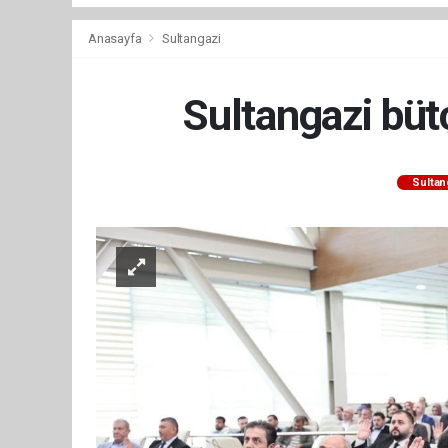
Anasayfa
Sultangazi
Sultangazi bütç
Sultan