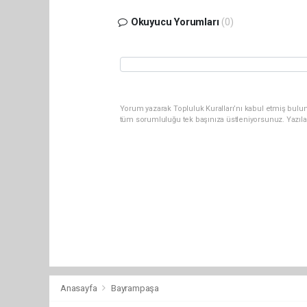
Okuyucu Yorumları
(0)
Yorum yazarak Topluluk Kuralları’nı kabul etmiş bulun
tüm sorumluluğu tek başınıza üstleniyorsunuz. Yazıla
Anasayfa
Bayrampaşa