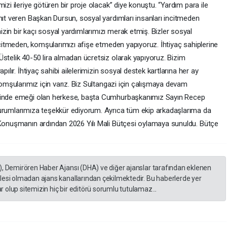
izi ileriye götüren bir proje olacak” diye konuştu. “Yardım para ile
nıt veren Başkan Dursun, sosyal yardımları insanları incitmeden
zin bir kaçı sosyal yardımlarımızı merak etmiş. Bizler sosyal
incitmeden, komşularımızı afişe etmeden yapıyoruz. İhtiyaç sahiplerine
Üstelik 40-50 lira almadan ücretsiz olarak yapıyoruz. Bizim
pılır. İhtiyaç sahibi ailelerimizin sosyal destek kartlarına her ay
 komşularımız için varız. Biz Sultangazi için çalışmaya devam
esinde emeği olan herkese, başta Cumhurbaşkanımız Sayın Recep
kurumlarımıza teşekkür ediyorum. Ayrıca tüm ekip arkadaşlarıma da
 Konuşmanın ardından 2026 Yılı Mali Bütçesi oylamaya sunuldu. Bütçe
), Demirören Haber Ajansı (DHA) ve diğer ajanslar tarafından eklenen
lesi olmadan ajans kanallarından çekilmektedir. Bu haberlerde yer
 olup sitemizin hiç bir editörü sorumlu tutulamaz...