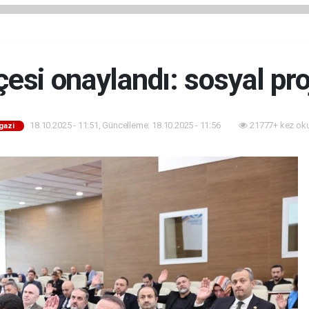
esi onaylandı: sosyal pro
18.10.2025 - 11:51, Güncelleme: 18.10.2025 - 11:56
21777+ kez ok
gazi