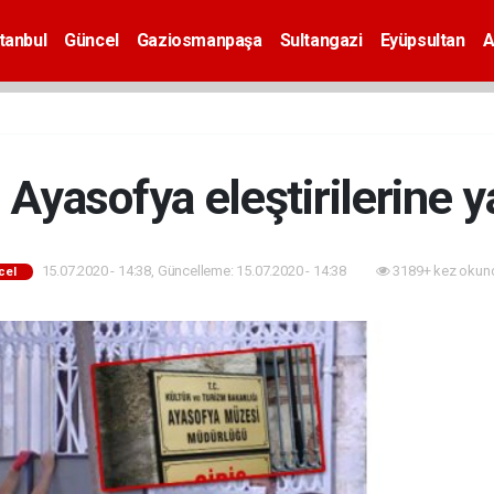
tanbul
Güncel
Gaziosmanpaşa
Sultangazi
Eyüpsultan
A
Ayasofya eleştirilerine y
15.07.2020 - 14:38, Güncelleme: 15.07.2020 - 14:38
3189+ kez okun
cel