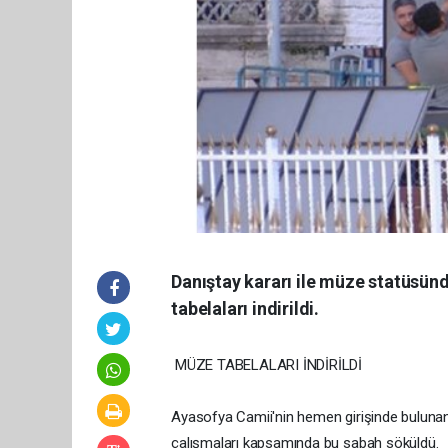
Danıştay kararı ile müze statüsü
tabelaları indirildi.
MÜZE TABELALARI İNDİRİLDİ
Ayasofya Camii'nin hemen girişinde bulunan
çalışmaları kapsamında bu sabah söküldü.