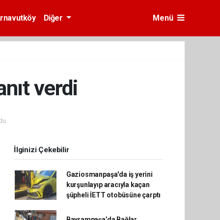
rnavutköy
Diğer
Menü
anıt verdi
du.
İlginizi Çekebilir
Gaziosmanpaşa'da iş yerini
kurşunlayıp aracıyla kaçan
şüpheli İETT otobüsüne çarptı
Bayrampaşa’da Bağlar