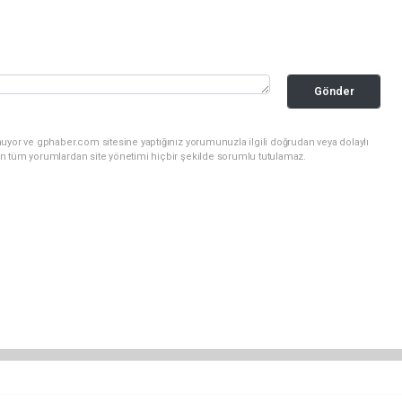
Gönder
uyor ve gphaber.com sitesine yaptığınız yorumunuzla ilgili doğrudan veya dolaylı
n tüm yorumlardan site yönetimi hiçbir şekilde sorumlu tutulamaz.