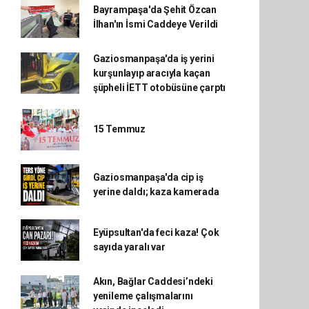
Bayrampaşa'da Şehit Özcan
İlhan'ın İsmi Caddeye Verildi
Gaziosmanpaşa'da iş yerini
kurşunlayıp aracıyla kaçan
şüpheli İETT otobüsüne çarptı
15 Temmuz
Gaziosmanpaşa'da cip iş
yerine daldı; kaza kamerada
Eyüpsultan'da feci kaza! Çok
sayıda yaralı var
Akın, Bağlar Caddesi’ndeki
yenileme çalışmalarını