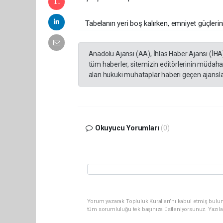
Tabelanın yeri boş kalırken, emniyet güçlerin
Anadolu Ajansı (AA), İhlas Haber Ajansı (İHA
tüm haberler, sitemizin editörlerinin müdaha
alan hukuki muhataplar haberi geçen ajanslar
Okuyucu Yorumları
(0)
Yorum yazarak Topluluk Kuralları’nı kabul etmiş bulun
tüm sorumluluğu tek başınıza üstleniyorsunuz. Yazıla