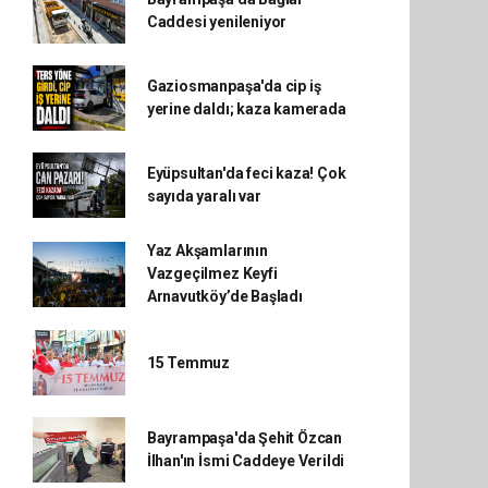
Caddesi yenileniyor
Gaziosmanpaşa'da cip iş
yerine daldı; kaza kamerada
Eyüpsultan'da feci kaza! Çok
sayıda yaralı var
Yaz Akşamlarının
Vazgeçilmez Keyfi
Arnavutköy’de Başladı
15 Temmuz
Bayrampaşa'da Şehit Özcan
İlhan'ın İsmi Caddeye Verildi