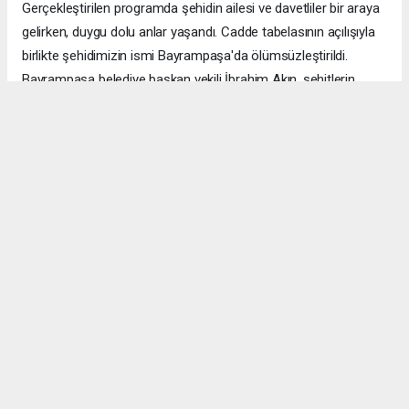
Gerçekleştirilen programda şehidin ailesi ve davetliler bir araya
gelirken, duygu dolu anlar yaşandı. Cadde tabelasının açılışıyla
birlikte şehidimizin ismi Bayrampaşa'da ölümsüzleştirildi.
Bayrampaşa belediye başkan vekili İbrahim Akın, şehitlerin
emanetine sahip çıkmanın millet olarak en önemli
sorumluluklardan biri olduğunu vurgulayarak, bu anlamlı
çalışmanın gelecek nesillere vatan sevgisini ve kahramanlık
ruhunu aktarması temennisinde bulundu. Program, şehit
ailesine gösterilen ilgi ve destekle sona ererken, katılımcılar
şehit Özcan İlhan'ı rahmet ve minnetle andı. Allah tüm
şehitlerimize rahmet eylesin. Mekânları cennet olsun.
Anadolu Ajansı (AA), İhlas Haber Ajansı (İHA), Demirören
Haber Ajansı (DHA) ve diğer ajanslar tarafından eklenen tüm
haberler, sitemizin editörlerinin müdahalesi olmadan ajans