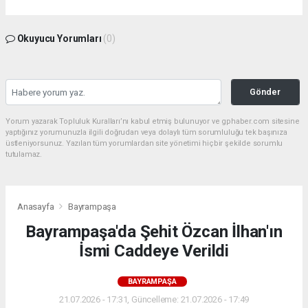
Okuyucu Yorumları
(0)
Gönder
Yorum yazarak Topluluk Kuralları’nı kabul etmiş bulunuyor ve gphaber.com sitesine
yaptığınız yorumunuzla ilgili doğrudan veya dolaylı tüm sorumluluğu tek başınıza
üstleniyorsunuz. Yazılan tüm yorumlardan site yönetimi hiçbir şekilde sorumlu
tutulamaz.
Anasayfa
Bayrampaşa
Bayrampaşa'da Şehit Özcan İlhan'ın
İsmi Caddeye Verildi
BAYRAMPAŞA
21.07.2026 - 17:31, Güncelleme: 21.07.2026 - 17:49