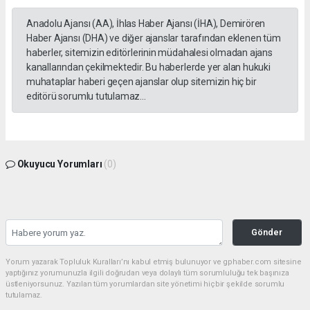
Anadolu Ajansı (AA), İhlas Haber Ajansı (İHA), Demirören
Haber Ajansı (DHA) ve diğer ajanslar tarafından eklenen tüm
haberler, sitemizin editörlerinin müdahalesi olmadan ajans
kanallarından çekilmektedir. Bu haberlerde yer alan hukuki
muhataplar haberi geçen ajanslar olup sitemizin hiç bir
editörü sorumlu tutulamaz...
Okuyucu Yorumları
(0)
Gönder
Yorum yazarak Topluluk Kuralları’nı kabul etmiş bulunuyor ve gphaber.com sitesine
yaptığınız yorumunuzla ilgili doğrudan veya dolaylı tüm sorumluluğu tek başınıza
üstleniyorsunuz. Yazılan tüm yorumlardan site yönetimi hiçbir şekilde sorumlu
tutulamaz.