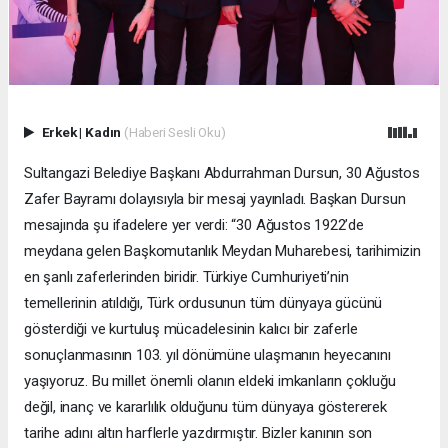
Erkek
|
Kadın
(Haberi Sesli Oku)
Sultangazi Belediye Başkanı Abdurrahman Dursun, 30 Ağustos
Zafer Bayramı dolayısıyla bir mesaj yayınladı. Başkan Dursun
mesajında şu ifadelere yer verdi: “30 Ağustos 1922’de
meydana gelen Başkomutanlık Meydan Muharebesi, tarihimizin
en şanlı zaferlerinden biridir. Türkiye Cumhuriyeti’nin
temellerinin atıldığı, Türk ordusunun tüm dünyaya gücünü
gösterdiği ve kurtuluş mücadelesinin kalıcı bir zaferle
sonuçlanmasının 103. yıl dönümüne ulaşmanın heyecanını
yaşıyoruz. Bu millet önemli olanın eldeki imkanların çokluğu
değil, inanç ve kararlılık olduğunu tüm dünyaya göstererek
tarihe adını altın harflerle yazdırmıştır. Bizler kanının son