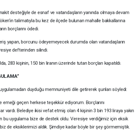
a nakit desteğiyle de esnaf ve vatandaşların yanında olmaya devam
ken'in talimatıyla bu kez de ilçede bulunan mahalle bakkallarına
rın borçlarını ödedi.
şveriş yapan, borcunu ödeyemeyecek durumda olan vatandaşların
esiye defterinden silindi.
, 283 kişinin, 150 bin liranın üzerinde tutan borçları kapatıldı.
YGULAMA”
v, uygulamadan duyduğu memnuniyeti dile getirerek şunları söyledi:
 emeği geçen herkese teşekkür ediyorum. Borçlarını
ardı. Belediye ikisi vefat etmiş olan 4 kişinin 3 bin 193 liraya yakın
 bu uygulama bize de destek oldu. Veresiye verdiğimiz için eksik
z de eksiklerimizi aldık. Şimdiye kadar böyle bir şey görmemiştik.