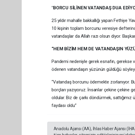
"BORCU SİLİNEN VATANDAŞ DUA EDİY
25 yıldır mahalle bakkallığı yapan Fethiye Yav
10 kişinin toplam borcunu veresiye defterin
vatandaşlar da Allah razı olsun diyor. Başk
“HEM BİZİM HEM DE VATANDAŞIN YÜZ
Pandemi nedeniyle gerek esnafın, gerekse va
ödenen vatandaşın yüzünün güldüğü söyleyer
“Vatandaş borcunu ödemekte zorlanıyor. Bu p
borçları yazıyoruz. İnsanlar çekine çekine g
oldular. Biz de çarkı döndürmek, sattığımı
faydası oldu”
Anadolu Ajansı (AA), İhlas Haber Ajansı (İHA
tüm haberler, sitemizin editörlerinin müdaha