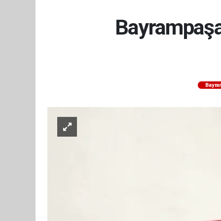
Bayrampaşa'
Bayra