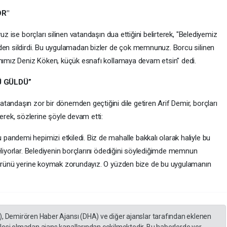
OR"
uz ise borçları silinen vatandaşın dua ettiğini belirterek, "Belediyemiz
den sildirdi. Bu uygulamadan bizler de çok memnunuz. Borcu silinen
anımız Deniz Köken, küçük esnafı kollamaya devam etsin" dedi.
Ü GÜLDÜ”
tandaşın zor bir dönemden geçtiğini dile getiren Arif Demir, borçları
ek, sözlerine şöyle devam etti:
andemi hepimizi etkiledi. Biz de mahalle bakkalı olarak haliyle bu
eliyorlar. Belediyenin borçlarını ödediğini söylediğimde memnun
z ürünü yerine koymak zorundayız. O yüzden bize de bu uygulamanın
), Demirören Haber Ajansı (DHA) ve diğer ajanslar tarafından eklenen
lesi olmadan ajans kanallarından çekilmektedir. Bu haberlerde yer