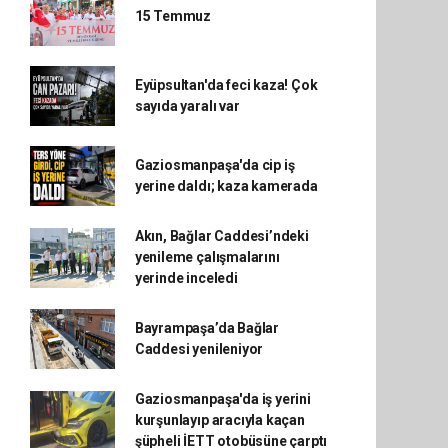
15 Temmuz
Eyüpsultan'da feci kaza! Çok
sayıda yaralı var
Gaziosmanpaşa'da cip iş
yerine daldı; kaza kamerada
Akın, Bağlar Caddesi’ndeki
yenileme çalışmalarını
yerinde inceledi
Bayrampaşa’da Bağlar
Caddesi yenileniyor
Gaziosmanpaşa'da iş yerini
kurşunlayıp aracıyla kaçan
şüpheli İETT otobüsüne çarptı