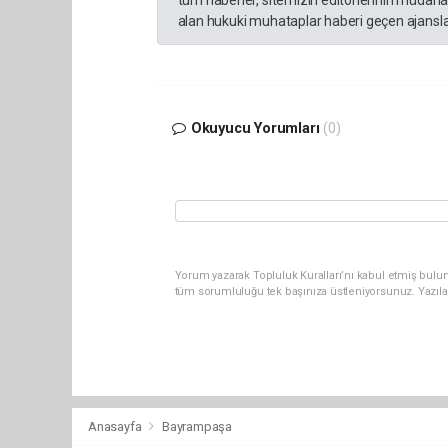
alan hukuki muhataplar haberi geçen ajanslar
Okuyucu Yorumları
(0)
Yorum yazarak Topluluk Kuralları’nı kabul etmiş bulun
tüm sorumluluğu tek başınıza üstleniyorsunuz. Yazıla
Anasayfa
Bayrampaşa