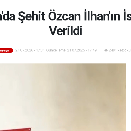
da Şehit Özcan İlhan'ın 
Verildi
21.07.2026 - 17:31, Güncelleme: 21.07.2026 - 17:49
2491 kez oku
mpaşa