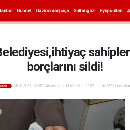
tanbul
Güncel
Gaziosmanpaşa
Sultangazi
Eyüpsultan
A
elediyesi,ihtiyaç sahipler
borçlarını sildi!
15.02.2021 - 22:57, Güncelleme: 15.02.2021 - 22:57
2628+ kez oku
ultan