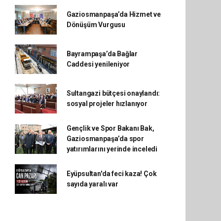
Gaziosmanpaşa’da Hizmet ve
Dönüşüm Vurgusu
Bayrampaşa’da Bağlar
Caddesi yenileniyor
Sultangazi bütçesi onaylandı:
sosyal projeler hızlanıyor
Gençlik ve Spor Bakanı Bak,
Gaziosmanpaşa’da spor
yatırımlarını yerinde inceledi
Eyüpsultan'da feci kaza! Çok
sayıda yaralı var