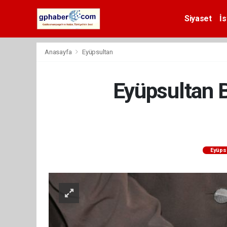
Siyaset
İs
Anasayfa
Eyüpsultan
Eyüpsultan B
Eyüps