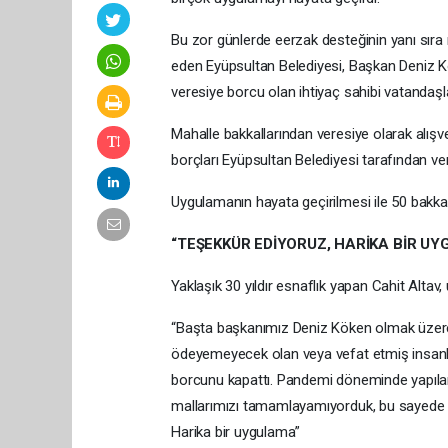
Bu zor günlerde eerzak desteğinin yanı sır
eden Eyüpsultan Belediyesi, Başkan Deniz Kö
veresiye borcu olan ihtiyaç sahibi vatandaşla
Mahalle bakkallarından veresiye olarak alı
borçları Eyüpsultan Belediyesi tarafından ver
Uygulamanın hayata geçirilmesi ile 50 bakkalda
“TEŞEKKÜR EDİYORUZ, HARİKA BİR U
Yaklaşık 30 yıldır esnaflık yapan Cahit Alta
“Başta başkanımız Deniz Köken olmak üzere
ödeyemeyecek olan veya vefat etmiş insanlar v
borcunu kapattı. Pandemi döneminde yapılan
mallarımızı tamamlayamıyorduk, bu sayede bi
Harika bir uygulama”