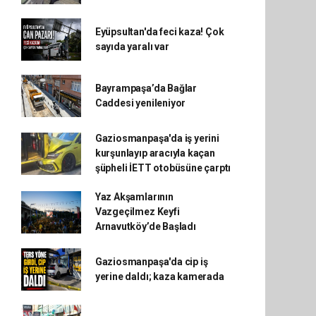
Eyüpsultan'da feci kaza! Çok
sayıda yaralı var
Bayrampaşa’da Bağlar
Caddesi yenileniyor
Gaziosmanpaşa'da iş yerini
kurşunlayıp aracıyla kaçan
şüpheli İETT otobüsüne çarptı
Yaz Akşamlarının
Vazgeçilmez Keyfi
Arnavutköy’de Başladı
Gaziosmanpaşa'da cip iş
yerine daldı; kaza kamerada