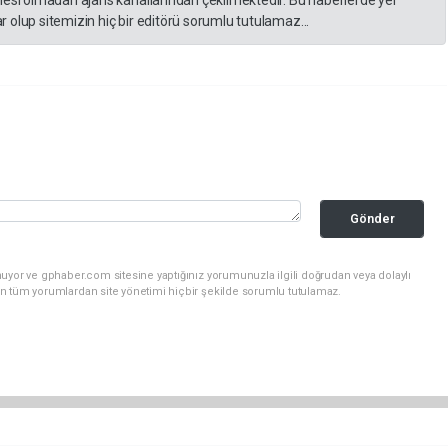
 olup sitemizin hiç bir editörü sorumlu tutulamaz...
Gönder
uyor ve gphaber.com sitesine yaptığınız yorumunuzla ilgili doğrudan veya dolaylı
n tüm yorumlardan site yönetimi hiçbir şekilde sorumlu tutulamaz.