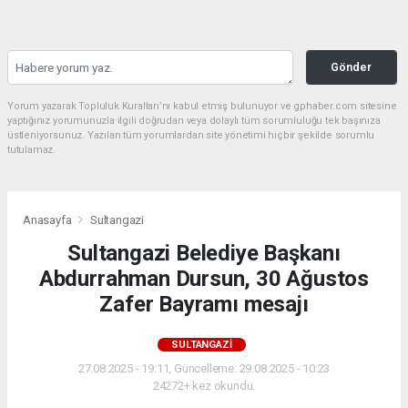
Gönder
Yorum yazarak Topluluk Kuralları’nı kabul etmiş bulunuyor ve gphaber.com sitesine
yaptığınız yorumunuzla ilgili doğrudan veya dolaylı tüm sorumluluğu tek başınıza
üstleniyorsunuz. Yazılan tüm yorumlardan site yönetimi hiçbir şekilde sorumlu
tutulamaz.
Anasayfa
Sultangazi
Sultangazi Belediye Başkanı
Abdurrahman Dursun, 30 Ağustos
Zafer Bayramı mesajı
SULTANGAZI
27.08.2025 - 19:11, Güncelleme: 29.08.2025 - 10:23
24272+ kez okundu.