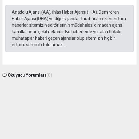
Anadolu Ajansı (AA), İhlas Haber Ajansı (İHA), Demirören
Haber Ajansı (DHA) ve diğer ajanslar tarafından eklenen tüm
haberler, sitemizin editörlerinin müdahalesi olmadan ajans
kanallarından çekilmektedir. Bu haberlerde yer alan hukuki
muhataplar haberi geçen ajanslar olup sitemizin hiç bir
editörü sorumlu tutulamaz...
Okuyucu Yorumları
(0)
Gönder
Yorum yazarak Topluluk Kuralları’nı kabul etmiş bulunuyor ve gphaber.com sitesine
yaptığınız yorumunuzla ilgili doğrudan veya dolaylı tüm sorumluluğu tek başınıza
üstleniyorsunuz. Yazılan tüm yorumlardan site yönetimi hiçbir şekilde sorumlu
tutulamaz.