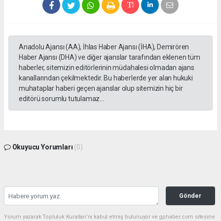
Anadolu Ajansı (AA), İhlas Haber Ajansı (İHA), Demirören
Haber Ajansı (DHA) ve diğer ajanslar tarafından eklenen tüm
haberler, sitemizin editörlerinin müdahalesi olmadan ajans
kanallarından çekilmektedir. Bu haberlerde yer alan hukuki
muhataplar haberi geçen ajanslar olup sitemizin hiç bir
editörü sorumlu tutulamaz...
Okuyucu Yorumları
(0)
Gönder
Yorum yazarak Topluluk Kuralları’nı kabul etmiş bulunuyor ve gphaber.com sitesine