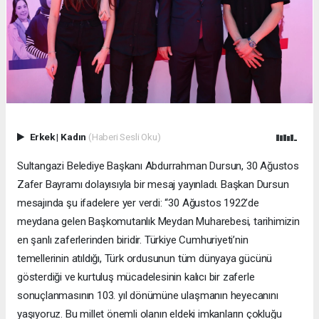
Erkek
|
Kadın
(Haberi Sesli Oku)
Sultangazi Belediye Başkanı Abdurrahman Dursun, 30 Ağustos
Zafer Bayramı dolayısıyla bir mesaj yayınladı. Başkan Dursun
mesajında şu ifadelere yer verdi: “30 Ağustos 1922’de
meydana gelen Başkomutanlık Meydan Muharebesi, tarihimizin
en şanlı zaferlerinden biridir. Türkiye Cumhuriyeti’nin
temellerinin atıldığı, Türk ordusunun tüm dünyaya gücünü
gösterdiği ve kurtuluş mücadelesinin kalıcı bir zaferle
sonuçlanmasının 103. yıl dönümüne ulaşmanın heyecanını
yaşıyoruz. Bu millet önemli olanın eldeki imkanların çokluğu