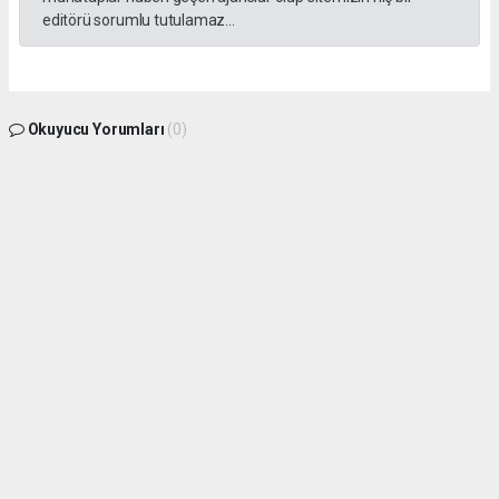
editörü sorumlu tutulamaz...
Okuyucu Yorumları
(0)
Gönder
Yorum yazarak Topluluk Kuralları’nı kabul etmiş bulunuyor ve gphaber.com sitesine
yaptığınız yorumunuzla ilgili doğrudan veya dolaylı tüm sorumluluğu tek başınıza
üstleniyorsunuz. Yazılan tüm yorumlardan site yönetimi hiçbir şekilde sorumlu
tutulamaz.
haber paketi
haber scripti
haber yazılımı
Tüm hakları saklı tutulmaktadır.Copyright 2026©
Haber Yazılımı:
Web Aksiyon ®