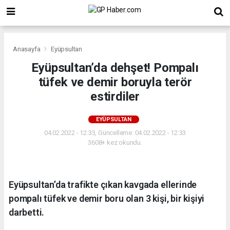
Anasayfa
Eyüpsultan
Eyüpsultan’da dehşet! Pompalı
tüfek ve demir boruyla terör
estirdiler
EYÜPSULTAN
04.02.2022 - 12:33, Güncelleme: 04.02.2022 - 12:33
3608+ kez okundu.
Eyüpsultan’da trafikte çıkan kavgada ellerinde
pompalı tüfek ve demir boru olan 3 kişi, bir kişiyi
darbetti.