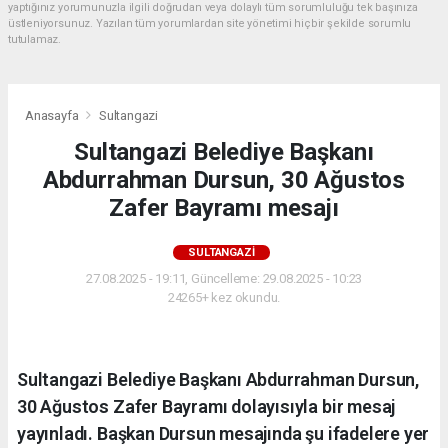
yaptığınız yorumunuzla ilgili doğrudan veya dolaylı tüm sorumluluğu tek başınıza
üstleniyorsunuz. Yazılan tüm yorumlardan site yönetimi hiçbir şekilde sorumlu
tutulamaz.
Anasayfa
Sultangazi
Sultangazi Belediye Başkanı
Abdurrahman Dursun, 30 Ağustos
Zafer Bayramı mesajı
SULTANGAZI
27.08.2025 - 19:11, Güncelleme: 29.08.2025 - 10:23
24265+ kez okundu.
Sultangazi Belediye Başkanı Abdurrahman Dursun,
30 Ağustos Zafer Bayramı dolayısıyla bir mesaj
yayınladı. Başkan Dursun mesajında şu ifadelere yer