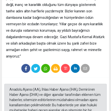
değil, inanç ve kararlılık olduğunu tüm dünyaya göstererek
tarihe adını altın harflerle yazdırmıştır. Bizler kanının son
damlasına kadar bağımsızlığından ve hürriyetinden ödün
vermeyen bir ecdadın torunlarıyız. Yıllar geçse de aynı kararlılık
ve duruşla vatanımızı korumaya, ay yıldızlı bayrağımızı
dalgalandırmaya devam edeceğiz. Gazi Mustafa Kemal Atatürk
ve silah arkadaşları başta olmak üzere bu şanlı zaferi bize
armağan eden şehit ve gazilerimizi saygı, rahmet ve minnetle
anıyoruz.”
Anadolu Ajansı (AA), İhlas Haber Ajansı (İHA), Demirören
Haber Ajansı (DHA) ve diğer ajanslar tarafından eklenen tüm
haberler, sitemizin editörlerinin müdahalesi olmadan ajans
kanallarından çekilmektedir. Bu haberlerde yer alan hukuki
muhataplar haberi geçen ajanslar olup sitemizin hiç bir