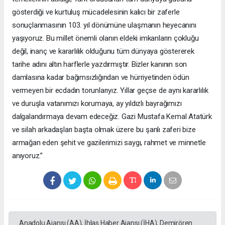
gösterdiği ve kurtuluş mücadelesinin kalıcı bir zaferle
sonuçlanmasının 103. yıl dönümüne ulaşmanın heyecanını
yaşıyoruz. Bu millet önemli olanın eldeki imkanların çokluğu
değil, inanç ve kararlılık olduğunu tüm dünyaya göstererek
tarihe adını altın harflerle yazdırmıştır. Bizler kanının son
damlasına kadar bağımsızlığından ve hürriyetinden ödün
vermeyen bir ecdadın torunlarıyız. Yıllar geçse de aynı kararlılık
ve duruşla vatanımızı korumaya, ay yıldızlı bayrağımızı
dalgalandırmaya devam edeceğiz. Gazi Mustafa Kemal Atatürk
ve silah arkadaşları başta olmak üzere bu şanlı zaferi bize
armağan eden şehit ve gazilerimizi saygı, rahmet ve minnetle
anıyoruz.”
Anadolu Ajansı (AA), İhlas Haber Ajansı (İHA), Demirören