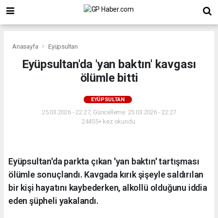
Anasayfa
Eyüpsultan
Eyüpsultan'da 'yan baktın' kavgası
ölümle bitti
EYÜPSULTAN
25.03.2026 - 22:27, Güncelleme: 25.03.2026 - 22:27
24455+ kez okundu.
Eyüpsultan'da parkta çıkan 'yan baktın' tartışması
ölümle sonuçlandı. Kavgada kırık şişeyle saldırılan
bir kişi hayatını kaybederken, alkollü olduğunu iddia
eden şüpheli yakalandı.