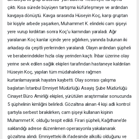
çıktı. Kısa sürede büyüyen tartışma küfürleşmeye ve ardından
kavgaya dönüştü. Kavga sırasında Hüseyin Koç, karşı gruptan
bir kişiyle arbede yaşarken, Muhammet K. elindeki cam şişeyi
yere vurup kırdıktan sonra Koç’u karnından yaraladı. Ağır
yaralanan Koç kanlar içinde yere yığılırken, yanında bulunan iki
arkadaşı da çeşitli yerlerinden yaralandı. Olayın ardından şüpheli
ve beraberindekiler hızla olay yerinden kaçtı. İhbar üzerine olay
yerine sevk edilen sağlık ekipleri tarafından hastaneye kaldırılan
Hüseyin Koç, yapılan tüm müdahalelere rağmen
kurtarılamayarak hayatını kaybetti. Olay sonrası çalışma
başlatan İstanbul Emniyet Müdürlüğü Asayiş Şube Müdürlüğü
Cinayet Büro Amirliği ekipleri, yürütülen araştırmalar sonucunda
5 şüphelinin kimliğini belirledi. Gözaltına alınan 4 kişi adli kontrol
şartıyla serbest bırakılırken, cam şişeyi kullanan kişinin
Muhammet K. olduğu tespit edildi. Firari şüpheli, Kağıthane’de
saklandığı adrese düzenlenen operasyonla yakalanarak
gözaltına alındı. Emniyetteki ilk ifadesinde alkollü olduğunu ve