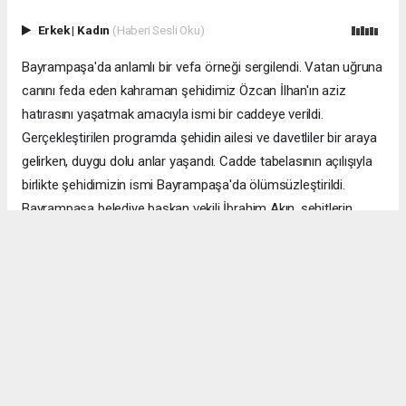
Erkek
|
Kadın
(Haberi Sesli Oku)
Bayrampaşa'da anlamlı bir vefa örneği sergilendi. Vatan uğruna
canını feda eden kahraman şehidimiz Özcan İlhan'ın aziz
hatırasını yaşatmak amacıyla ismi bir caddeye verildi.
Gerçekleştirilen programda şehidin ailesi ve davetliler bir araya
gelirken, duygu dolu anlar yaşandı. Cadde tabelasının açılışıyla
birlikte şehidimizin ismi Bayrampaşa'da ölümsüzleştirildi.
Bayrampaşa belediye başkan vekili İbrahim Akın, şehitlerin
emanetine sahip çıkmanın millet olarak en önemli
sorumluluklardan biri olduğunu vurgulayarak, bu anlamlı
çalışmanın gelecek nesillere vatan sevgisini ve kahramanlık
ruhunu aktarması temennisinde bulundu. Program, şehit
ailesine gösterilen ilgi ve destekle sona ererken, katılımcılar
şehit Özcan İlhan'ı rahmet ve minnetle andı. Allah tüm
şehitlerimize rahmet eylesin. Mekânları cennet olsun.