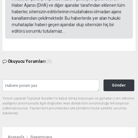
Haber Ajansı (DHA) ve diğer ajanslar tarafından eklenen tüm
haberler, sitemizin editörlerinin müdahalesi olmadan ajans
kanallarından çekilmektedir. Bu haberlerde yer alan hukuki
muhataplar haberi geçen ajanslar olup sitemizin hiç bir
editörü sorumlu tutulamaz...
Okuyucu Yorumları
(0)
Gönder
Yorum yazarak Topluluk Kuralları’nı kabul etmiş bulunuyor ve gphaber.com sitesine
yaptığınız yorumunuzla ilgili doğrudan veya dolaylı tüm sorumluluğu tek başınıza
üstleniyorsunuz. Yazılan tüm yorumlardan site yönetimi hiçbir şekilde sorumlu
tutulamaz.
Anasayfa
Bayrampaşa