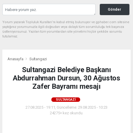
Gönder
Yorum yazarak Topluluk Kuralları’nı kabul etmiş bulunuyor ve gphaber.com sitesine
yaptığınız yorumunuzla ilgili doğrudan veya dolaylı tüm sorumluluğu tek başınıza
üstleniyorsunuz. Yazılan tüm yorumlardan site yönetimi hiçbir şekilde sorumlu
tutulamaz.
Anasayfa
Sultangazi
Sultangazi Belediye Başkanı
Abdurrahman Dursun, 30 Ağustos
Zafer Bayramı mesajı
SULTANGAZI
27.08.2025 - 19:11, Güncelleme: 29.08.2025 - 10:23
24275+ kez okundu.