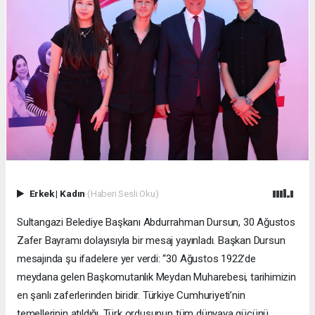
Erkek
|
Kadın
(Haberi Sesli Oku)
Sultangazi Belediye Başkanı Abdurrahman Dursun, 30 Ağustos
Zafer Bayramı dolayısıyla bir mesaj yayınladı. Başkan Dursun
mesajında şu ifadelere yer verdi: “30 Ağustos 1922’de
meydana gelen Başkomutanlık Meydan Muharebesi, tarihimizin
en şanlı zaferlerinden biridir. Türkiye Cumhuriyeti’nin
temellerinin atıldığı, Türk ordusunun tüm dünyaya gücünü