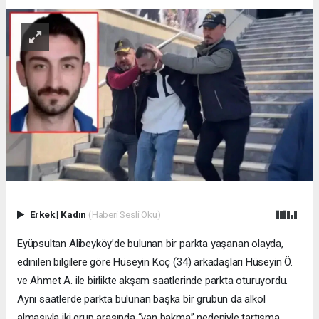
Erkek
|
Kadın
(Haberi Sesli Oku)
Eyüpsultan Alibeyköy’de bulunan bir parkta yaşanan olayda,
edinilen bilgilere göre Hüseyin Koç (34) arkadaşları Hüseyin Ö.
ve Ahmet A. ile birlikte akşam saatlerinde parkta oturuyordu.
Aynı saatlerde parkta bulunan başka bir grubun da alkol
almasıyla iki grup arasında “yan bakma” nedeniyle tartışma