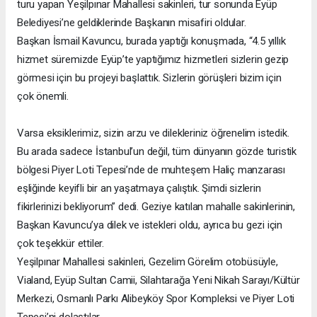
turu yapan Yeşilpınar Mahallesi sakinleri, tur sonunda Eyüp
Belediyesi’ne geldiklerinde Başkanın misafiri oldular.
Başkan İsmail Kavuncu, burada yaptığı konuşmada, “4.5 yıllık
hizmet süremizde Eyüp’te yaptığımız hizmetleri sizlerin gezip
görmesi için bu projeyi başlattık. Sizlerin görüşleri bizim için
çok önemli.
Varsa eksiklerimiz, sizin arzu ve dilekleriniz öğrenelim istedik.
Bu arada sadece İstanbul’un değil, tüm dünyanın gözde turistik
bölgesi Piyer Loti Tepesi’nde de muhteşem Haliç manzarası
eşliğinde keyifli bir an yaşatmaya çalıştık. Şimdi sizlerin
fikirlerinizi bekliyorum” dedi. Geziye katılan mahalle sakinlerinin,
Başkan Kavuncu’ya dilek ve istekleri oldu, ayrıca bu gezi için
çok teşekkür ettiler.
Yeşilpınar Mahallesi sakinleri, Gezelim Görelim otobüsüyle,
Vialand, Eyüp Sultan Camii, Silahtarağa Yeni Nikah Sarayı/Kültür
Merkezi, Osmanlı Parkı Alibeyköy Spor Kompleksi ve Piyer Loti
Tepesi’ni dolaştılar.