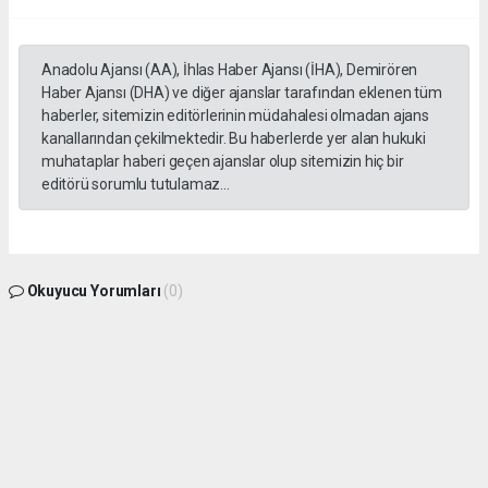
Anadolu Ajansı (AA), İhlas Haber Ajansı (İHA), Demirören
Haber Ajansı (DHA) ve diğer ajanslar tarafından eklenen tüm
haberler, sitemizin editörlerinin müdahalesi olmadan ajans
kanallarından çekilmektedir. Bu haberlerde yer alan hukuki
muhataplar haberi geçen ajanslar olup sitemizin hiç bir
editörü sorumlu tutulamaz...
Okuyucu Yorumları
(0)
Gönder
Yorum yazarak Topluluk Kuralları’nı kabul etmiş bulunuyor ve gphaber.com sitesine
yaptığınız yorumunuzla ilgili doğrudan veya dolaylı tüm sorumluluğu tek başınıza
üstleniyorsunuz. Yazılan tüm yorumlardan site yönetimi hiçbir şekilde sorumlu
tutulamaz.