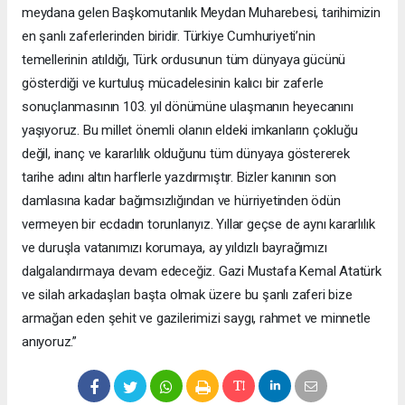
meydana gelen Başkomutanlık Meydan Muharebesi, tarihimizin
en şanlı zaferlerinden biridir. Türkiye Cumhuriyeti’nin
temellerinin atıldığı, Türk ordusunun tüm dünyaya gücünü
gösterdiği ve kurtuluş mücadelesinin kalıcı bir zaferle
sonuçlanmasının 103. yıl dönümüne ulaşmanın heyecanını
yaşıyoruz. Bu millet önemli olanın eldeki imkanların çokluğu
değil, inanç ve kararlılık olduğunu tüm dünyaya göstererek
tarihe adını altın harflerle yazdırmıştır. Bizler kanının son
damlasına kadar bağımsızlığından ve hürriyetinden ödün
vermeyen bir ecdadın torunlarıyız. Yıllar geçse de aynı kararlılık
ve duruşla vatanımızı korumaya, ay yıldızlı bayrağımızı
dalgalandırmaya devam edeceğiz. Gazi Mustafa Kemal Atatürk
ve silah arkadaşları başta olmak üzere bu şanlı zaferi bize
armağan eden şehit ve gazilerimizi saygı, rahmet ve minnetle
anıyoruz.”