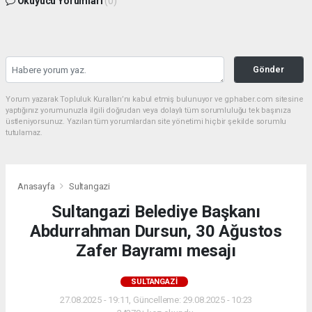
Okuyucu Yorumları
(0)
Gönder
Yorum yazarak Topluluk Kuralları’nı kabul etmiş bulunuyor ve gphaber.com sitesine
yaptığınız yorumunuzla ilgili doğrudan veya dolaylı tüm sorumluluğu tek başınıza
üstleniyorsunuz. Yazılan tüm yorumlardan site yönetimi hiçbir şekilde sorumlu
tutulamaz.
Anasayfa
Sultangazi
Sultangazi Belediye Başkanı
Abdurrahman Dursun, 30 Ağustos
Zafer Bayramı mesajı
SULTANGAZI
27.08.2025 - 19:11, Güncelleme: 29.08.2025 - 10:23