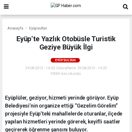
Anasayfa
Eyüpsultan
Eyüp’te Yazlık Otobüsle Turistik
Geziye Büyük İlgi
EYÜPSULTAN
29.08.2013 - 14:20, Güncelleme: 29.08.2013 - 14:20
3900+ kez okundu.
Eyüplüler, geziyor, hizmeti yerinde görüyor. Eyüp
Belediyesi’nin organize ettiği “Gezelim Görelim”
projesiyle Eyüp’teki mahallelerde oturanlar, ilçede
yapılan hizmetleri yerinde görerek, keyifli saatler
geçirerek öğrenme şansını buluyor.