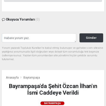
Okuyucu Yorumları
(0)
Gönder
Yorum yazarak Topluluk Kuralları’nı kabul etmiş bulunuyor ve gphaber.com sitesine
yaptığınız yorumunuzla ilgili doğrudan veya dolaylı tüm sorumluluğu tek başınıza
üstleniyorsunuz. Yazılan tüm yorumlardan site yönetimi hiçbir şekilde sorumlu
tutulamaz.
Anasayfa
Bayrampaşa
Bayrampaşa'da Şehit Özcan İlhan'ın
İsmi Caddeye Verildi
BAYRAMPAŞA