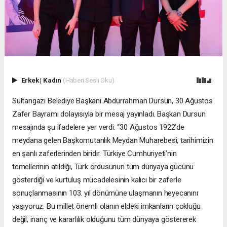
Erkek
|
Kadın
(Haberi Sesli Oku)
Sultangazi Belediye Başkanı Abdurrahman Dursun, 30 Ağustos
Zafer Bayramı dolayısıyla bir mesaj yayınladı. Başkan Dursun
mesajında şu ifadelere yer verdi: “30 Ağustos 1922’de
meydana gelen Başkomutanlık Meydan Muharebesi, tarihimizin
en şanlı zaferlerinden biridir. Türkiye Cumhuriyeti’nin
temellerinin atıldığı, Türk ordusunun tüm dünyaya gücünü
gösterdiği ve kurtuluş mücadelesinin kalıcı bir zaferle
sonuçlanmasının 103. yıl dönümüne ulaşmanın heyecanını
yaşıyoruz. Bu millet önemli olanın eldeki imkanların çokluğu
değil, inanç ve kararlılık olduğunu tüm dünyaya göstererek