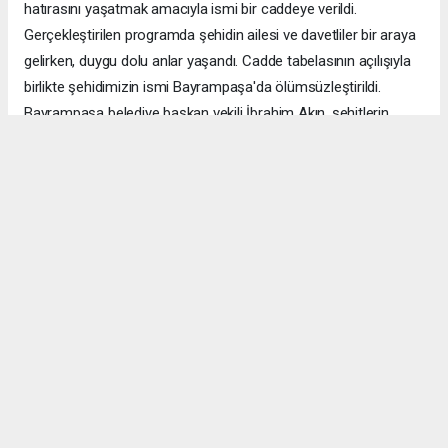
hatırasını yaşatmak amacıyla ismi bir caddeye verildi.
Gerçekleştirilen programda şehidin ailesi ve davetliler bir araya
gelirken, duygu dolu anlar yaşandı. Cadde tabelasının açılışıyla
birlikte şehidimizin ismi Bayrampaşa'da ölümsüzleştirildi.
Bayrampaşa belediye başkan vekili İbrahim Akın, şehitlerin
emanetine sahip çıkmanın millet olarak en önemli
sorumluluklardan biri olduğunu vurgulayarak, bu anlamlı
çalışmanın gelecek nesillere vatan sevgisini ve kahramanlık
ruhunu aktarması temennisinde bulundu. Program, şehit
ailesine gösterilen ilgi ve destekle sona ererken, katılımcılar
şehit Özcan İlhan'ı rahmet ve minnetle andı. Allah tüm
şehitlerimize rahmet eylesin. Mekânları cennet olsun.
Anadolu Ajansı (AA), İhlas Haber Ajansı (İHA), Demirören