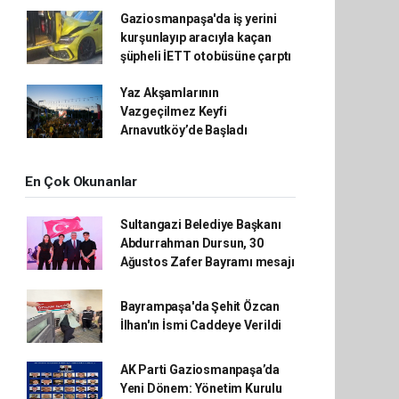
Gaziosmanpaşa'da iş yerini
kurşunlayıp aracıyla kaçan
şüpheli İETT otobüsüne çarptı
Yaz Akşamlarının
Vazgeçilmez Keyfi
Arnavutköy’de Başladı
En Çok Okunanlar
Sultangazi Belediye Başkanı
Abdurrahman Dursun, 30
Ağustos Zafer Bayramı mesajı
Bayrampaşa'da Şehit Özcan
İlhan'ın İsmi Caddeye Verildi
AK Parti Gaziosmanpaşa’da
Yeni Dönem: Yönetim Kurulu