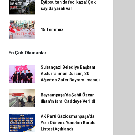
Eyüpsultan'da feci kaza! Çok
sayıda yaralı var
15 Temmuz
En Çok Okunanlar
Sultangazi Belediye Başkanı
Abdurrahman Dursun, 30
Ağustos Zafer Bayramı mesajı
Bayrampaşa'da Şehit Özcan
İlhan'ın İsmi Caddeye Verildi
AK Parti Gaziosmanpaşa’da
Yeni Dönem: Yönetim Kurulu
Listesi Açıklandı