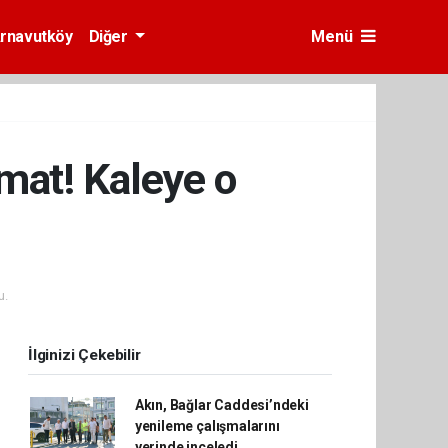
rnavutköy
Diğer
Menü
imat! Kaleye o
u.
İlginizi Çekebilir
Akın, Bağlar Caddesi’ndeki
yenileme çalışmalarını
yerinde inceledi