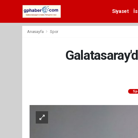
Siyaset
İs
Anasayfa
Spor
Galatasaray'd
Sp