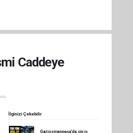
İsmi Caddeye
ndu.
İlginizi Çekebilir
Gaziosmanpaşa'da cip iş