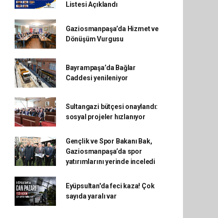
Listesi Açıklandı
Gaziosmanpaşa’da Hizmet ve
Dönüşüm Vurgusu
Bayrampaşa’da Bağlar
Caddesi yenileniyor
Sultangazi bütçesi onaylandı:
sosyal projeler hızlanıyor
Gençlik ve Spor Bakanı Bak,
Gaziosmanpaşa’da spor
yatırımlarını yerinde inceledi
Eyüpsultan'da feci kaza! Çok
sayıda yaralı var