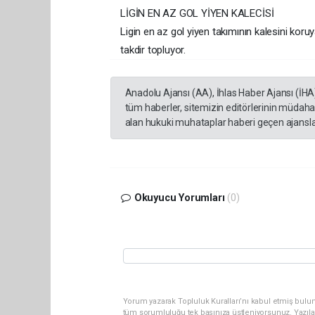
LİGİN EN AZ GOL YİYEN KALECİSİ
Ligin en az gol yiyen takımının kalesini ko
takdir topluyor.
Anadolu Ajansı (AA), İhlas Haber Ajansı (İHA
tüm haberler, sitemizin editörlerinin müdaha
alan hukuki muhataplar haberi geçen ajanslar
Okuyucu Yorumları
(0)
Yorum yazarak Topluluk Kuralları’nı kabul etmiş bulun
tüm sorumluluğu tek başınıza üstleniyorsunuz. Yazıla