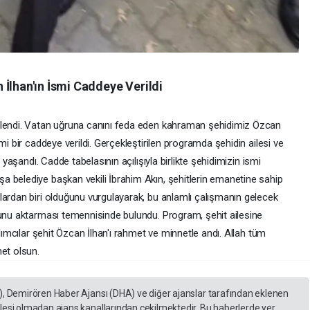
İlhan'ın İsmi Caddeye Verildi
ilendi. Vatan uğruna canını feda eden kahraman şehidimiz Özcan
mi bir caddeye verildi. Gerçekleştirilen programda şehidin ailesi ve
 yaşandı. Cadde tabelasının açılışıyla birlikte şehidimizin ismi
 belediye başkan vekili İbrahim Akın, şehitlerin emanetine sahip
lardan biri olduğunu vurgulayarak, bu anlamlı çalışmanın gelecek
hunu aktarması temennisinde bulundu. Program, şehit ailesine
ılımcılar şehit Özcan İlhan'ı rahmet ve minnetle andı. Allah tüm
net olsun.
), Demirören Haber Ajansı (DHA) ve diğer ajanslar tarafından eklenen
lesi olmadan ajans kanallarından çekilmektedir. Bu haberlerde yer