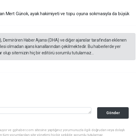
ruyan Mert Günok, ayak hakimiyeti ve topu oyuna sokmasıyla da büyük
), Demirören Haber Ajansı (DHA) ve diğer ajanslar tarafından eklenen
lesi olmadan ajans kanallarından çekilmektedir. Bu haberlerde yer
 olup sitemizin hiç bir editörü sorumlu tutulamaz...
Gönder
uyor ve gphaber.com sitesine yaptığınız yorumunuzla ilgili doğrudan veya dolaylı
n tüm yorumlardan site yönetimi hiçbir şekilde sorumlu tutulamaz.