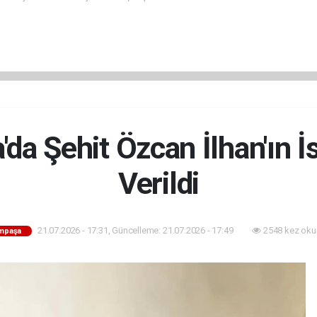
da Şehit Özcan İlhan'ın 
Verildi
21.07.2026 - 17:31, Güncelleme: 21.07.2026 - 17:49
2548 kez oku
mpaşa