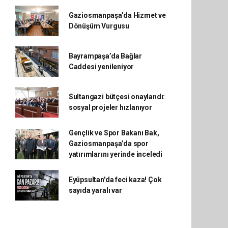
Gaziosmanpaşa’da Hizmet ve
Dönüşüm Vurgusu
Bayrampaşa’da Bağlar
Caddesi yenileniyor
Sultangazi bütçesi onaylandı:
sosyal projeler hızlanıyor
Gençlik ve Spor Bakanı Bak,
Gaziosmanpaşa’da spor
yatırımlarını yerinde inceledi
Eyüpsultan'da feci kaza! Çok
sayıda yaralı var