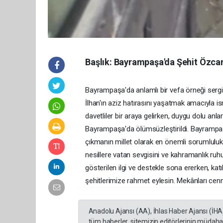
Başlık: Bayrampaşa'da Şehit Özcan 
Bayrampaşa'da anlamlı bir vefa örneği serg
İlhan'ın aziz hatırasını yaşatmak amacıyla is
davetliler bir araya gelirken, duygu dolu anlar
Bayrampaşa'da ölümsüzleştirildi. Bayrampaşa
çıkmanın millet olarak en önemli sorumluluk
nesillere vatan sevgisini ve kahramanlık ru
gösterilen ilgi ve destekle sona ererken, kat
şehitlerimize rahmet eylesin. Mekânları cen
Anadolu Ajansı (AA), İhlas Haber Ajansı (İHA
tüm haberler, sitemizin editörlerinin müdaha