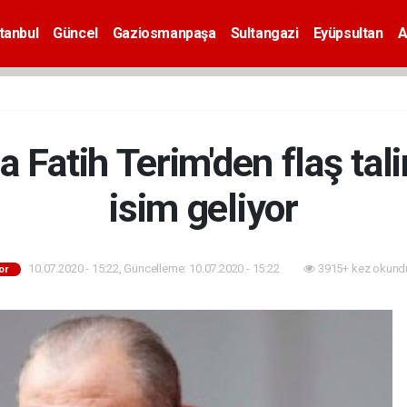
tanbul
Güncel
Gaziosmanpaşa
Sultangazi
Eyüpsultan
A
a Fatih Terim'den flaş tal
isim geliyor
10.07.2020 - 15:22, Güncelleme: 10.07.2020 - 15:22
3915+ kez okund
or