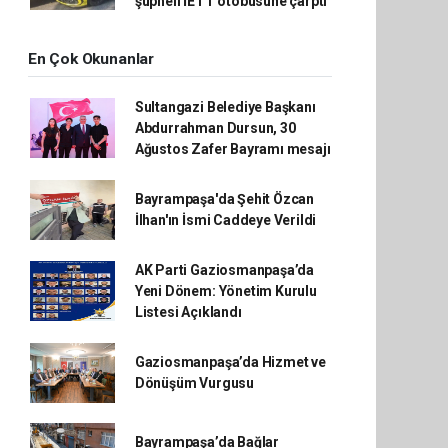
şüpheli İETT otobüsüne çarptı
En Çok Okunanlar
Sultangazi Belediye Başkanı
Abdurrahman Dursun, 30
Ağustos Zafer Bayramı mesajı
Bayrampaşa'da Şehit Özcan
İlhan'ın İsmi Caddeye Verildi
AK Parti Gaziosmanpaşa’da
Yeni Dönem: Yönetim Kurulu
Listesi Açıklandı
Gaziosmanpaşa’da Hizmet ve
Dönüşüm Vurgusu
Bayrampaşa’da Bağlar