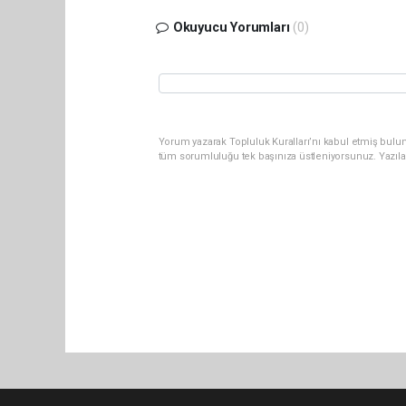
Okuyucu Yorumları
(0)
Yorum yazarak Topluluk Kuralları’nı kabul etmiş bulun
tüm sorumluluğu tek başınıza üstleniyorsunuz. Yazıla