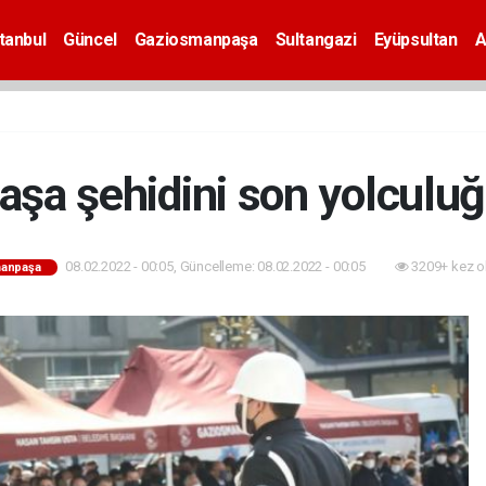
tanbul
Güncel
Gaziosmanpaşa
Sultangazi
Eyüpsultan
A
şa şehidini son yolculuğ
08.02.2022 - 00:05, Güncelleme: 08.02.2022 - 00:05
3209+ kez o
anpaşa