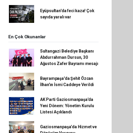
Eyüpsultan'da feci kaza! Çok
sayıda yaralı var
En Çok Okunanlar
Sultangazi Belediye Başkanı
Abdurrahman Dursun, 30
Ağustos Zafer Bayramı mesajı
Bayrampaşa'da Şehit Özcan
İlhan'ın İsmi Caddeye Verildi
AK Parti Gaziosmanpaşa’da
Yeni Dönem: Yönetim Kurulu
Listesi Açıklandı
Gaziosmanpaşa’da Hizmet ve