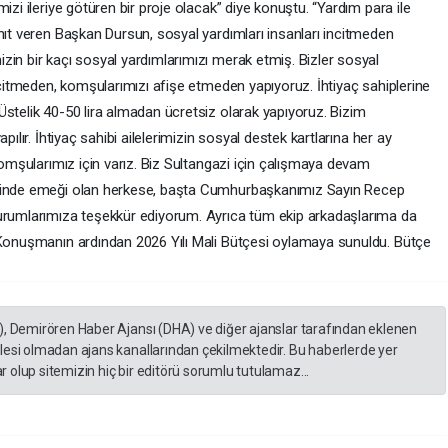
izi ileriye götüren bir proje olacak” diye konuştu. “Yardım para ile
nıt veren Başkan Dursun, sosyal yardımları insanları incitmeden
zin bir kaçı sosyal yardımlarımızı merak etmiş. Bizler sosyal
incitmeden, komşularımızı afişe etmeden yapıyoruz. İhtiyaç sahiplerine
Üstelik 40-50 lira almadan ücretsiz olarak yapıyoruz. Bizim
pılır. İhtiyaç sahibi ailelerimizin sosyal destek kartlarına her ay
 komşularımız için varız. Biz Sultangazi için çalışmaya devam
esinde emeği olan herkese, başta Cumhurbaşkanımız Sayın Recep
kurumlarımıza teşekkür ediyorum. Ayrıca tüm ekip arkadaşlarıma da
 Konuşmanın ardından 2026 Yılı Mali Bütçesi oylamaya sunuldu. Bütçe
), Demirören Haber Ajansı (DHA) ve diğer ajanslar tarafından eklenen
lesi olmadan ajans kanallarından çekilmektedir. Bu haberlerde yer
 olup sitemizin hiç bir editörü sorumlu tutulamaz...