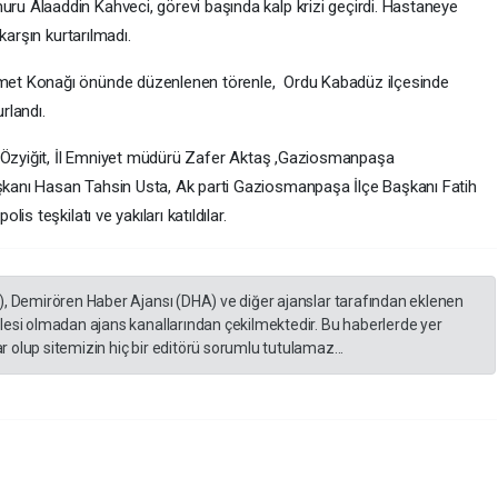
 Alaaddin Kahveci, görevi başında kalp krizi geçirdi. Hastaneye
karşın kurtarılmadı.
et Konağı önünde düzenlenen törenle, Ordu Kabadüz ilçesinde
rlandı.
i Özyiğit, İl Emniyet müdürü Zafer Aktaş ,Gaziosmanpaşa
anı Hasan Tahsin Usta, Ak parti Gaziosmanpaşa İlçe Başkanı Fatih
s teşkilatı ve yakıları katıldılar.
), Demirören Haber Ajansı (DHA) ve diğer ajanslar tarafından eklenen
lesi olmadan ajans kanallarından çekilmektedir. Bu haberlerde yer
 olup sitemizin hiç bir editörü sorumlu tutulamaz...