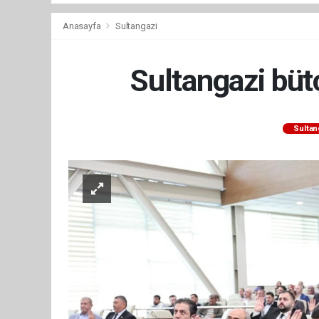
Anasayfa
Sultangazi
Sultangazi bütç
Sultan