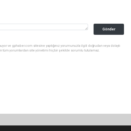
Gönder
uyor ve gphaber.com sitesine yaptığınız yorumunuzla ilgili doğrudan veya dolaylı
n tüm yorumlardan site yönetimi hiçbir şekilde sorumlu tutulamaz.