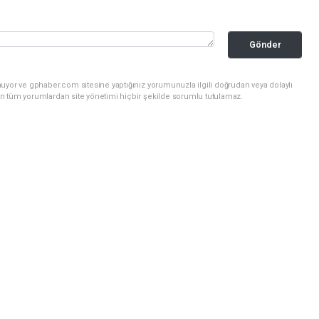
Gönder
uyor ve gphaber.com sitesine yaptığınız yorumunuzla ilgili doğrudan veya dolaylı
n tüm yorumlardan site yönetimi hiçbir şekilde sorumlu tutulamaz.