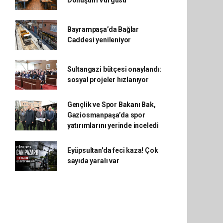
Dönüşüm Vurgusu
Bayrampaşa’da Bağlar
Caddesi yenileniyor
Sultangazi bütçesi onaylandı:
sosyal projeler hızlanıyor
Gençlik ve Spor Bakanı Bak,
Gaziosmanpaşa’da spor
yatırımlarını yerinde inceledi
Eyüpsultan'da feci kaza! Çok
sayıda yaralı var