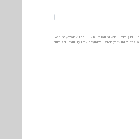
Yorum yazarak Topluluk Kuralları’nı kabul etmiş bulun
tüm sorumluluğu tek başınıza üstleniyorsunuz. Yazıla