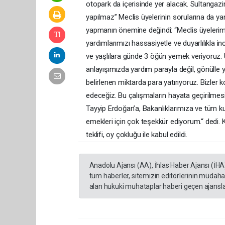
otopark da içerisinde yer alacak. Sultangazim
yapılmaz” Meclis üyelerinin sorularına da ya
yapmanın önemine değindi: “Meclis üyelerimi
yardımlarımızı hassasiyetle ve duyarlılıkla 
ve yaşlılara günde 3 öğün yemek veriyoruz. 
anlayışımızda yardım parayla değil, gönülle ya
belirlenen miktarda para yatırıyoruz. Bizler
edeceğiz. Bu çalışmaların hayata geçirilm
Tayyip Erdoğan’a, Bakanlıklarımıza ve tüm 
emekleri için çok teşekkür ediyorum.“ dedi.
teklifi, oy çokluğu ile kabul edildi.
Anadolu Ajansı (AA), İhlas Haber Ajansı (İHA
tüm haberler, sitemizin editörlerinin müdaha
alan hukuki muhataplar haberi geçen ajanslar