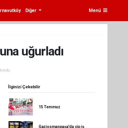
rnavutköy
Diğer
Menü
una uğurladı
kundu.
İlginizi Çekebilir
15 Temmuz
Gaziosmanpaşa'da cip iş