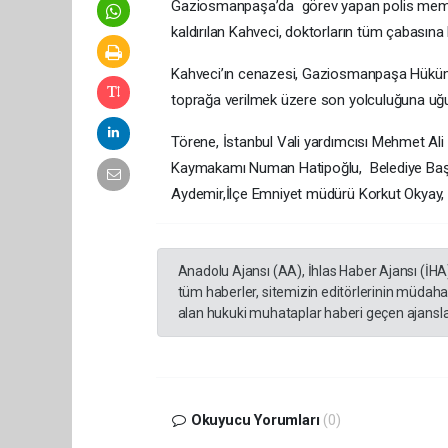
Gaziosmanpaşa’da görev yapan polis memuru
kaldırılan Kahveci, doktorların tüm çabasına 
Kahveci’ın cenazesi, Gaziosmanpaşa Hüküm
toprağa verilmek üzere son yolculuğuna uğu
Törene, İstanbul Vali yardımcısı Mehmet Al
Kaymakamı Numan Hatipoğlu, Belediye Başk
Aydemir,İlçe Emniyet müdürü Korkut Okyay, poli
Anadolu Ajansı (AA), İhlas Haber Ajansı (İHA
tüm haberler, sitemizin editörlerinin müdaha
alan hukuki muhataplar haberi geçen ajanslar
Okuyucu Yorumları
(0)