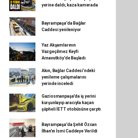
yerine daldı; kaza kamerada
Bayrampaşa’da Bağlar
Caddesi yenileniyor
Yaz Akşamlarının
Vazgeçilmez Keyfi
Arnavutköy’de Başladı
Akın, Bağlar Caddesi’ndeki
yenileme çalışmalarını
yerinde inceledi
Gaziosmanpaşa'da iş yerini
kurşunlayıp aracıyla kaçan
şüpheli İETT otobüsüne çarptı
Bayrampaşa'da Şehit Özcan
İlhan'ın İsmi Caddeye Verildi