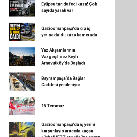
Eyüpsultan'da feci kaza! Çok
sayıda yaralı var
Gaziosmanpaşa'da cip iş
yerine daldı; kaza kamerada
Yaz Akşamlarının
Vazgeçilmez Keyfi
Arnavutköy’de Başladı
Bayrampaşa’da Bağlar
Caddesi yenileniyor
15 Temmuz
Gaziosmanpaşa'da iş yerini
kurşunlayıp aracıyla kaçan