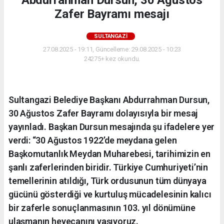
Abdurrahman Dursun, 30 Ağustos
Zafer Bayramı mesajı
SULTANGAZI
27.08.2025 - 19:11, Güncelleme: 29.08.2025 - 10:23
24275+ kez okundu.
Sultangazi Belediye Başkanı Abdurrahman Dursun,
30 Ağustos Zafer Bayramı dolayısıyla bir mesaj
yayınladı. Başkan Dursun mesajında şu ifadelere yer
verdi: “30 Ağustos 1922’de meydana gelen
Başkomutanlık Meydan Muharebesi, tarihimizin en
şanlı zaferlerinden biridir. Türkiye Cumhuriyeti’nin
temellerinin atıldığı, Türk ordusunun tüm dünyaya
gücünü gösterdiği ve kurtuluş mücadelesinin kalıcı
bir zaferle sonuçlanmasının 103. yıl dönümüne
ulaşmanın heyecanını yaşıyoruz.