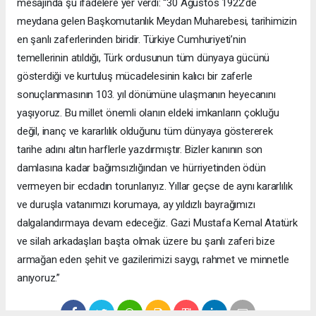
mesajında şu ifadelere yer verdi: “30 Ağustos 1922’de
meydana gelen Başkomutanlık Meydan Muharebesi, tarihimizin
en şanlı zaferlerinden biridir. Türkiye Cumhuriyeti’nin
temellerinin atıldığı, Türk ordusunun tüm dünyaya gücünü
gösterdiği ve kurtuluş mücadelesinin kalıcı bir zaferle
sonuçlanmasının 103. yıl dönümüne ulaşmanın heyecanını
yaşıyoruz. Bu millet önemli olanın eldeki imkanların çokluğu
değil, inanç ve kararlılık olduğunu tüm dünyaya göstererek
tarihe adını altın harflerle yazdırmıştır. Bizler kanının son
damlasına kadar bağımsızlığından ve hürriyetinden ödün
vermeyen bir ecdadın torunlarıyız. Yıllar geçse de aynı kararlılık
ve duruşla vatanımızı korumaya, ay yıldızlı bayrağımızı
dalgalandırmaya devam edeceğiz. Gazi Mustafa Kemal Atatürk
ve silah arkadaşları başta olmak üzere bu şanlı zaferi bize
armağan eden şehit ve gazilerimizi saygı, rahmet ve minnetle
anıyoruz.”