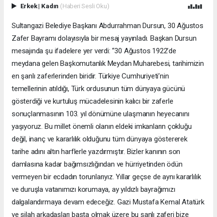
Erkek
|
Kadın
(Haberi Sesli Oku)
Sultangazi Belediye Başkanı Abdurrahman Dursun, 30 Ağustos
Zafer Bayramı dolayısıyla bir mesaj yayınladı. Başkan Dursun
mesajında şu ifadelere yer verdi: “30 Ağustos 1922’de
meydana gelen Başkomutanlık Meydan Muharebesi, tarihimizin
en şanlı zaferlerinden biridir. Türkiye Cumhuriyeti’nin
temellerinin atıldığı, Türk ordusunun tüm dünyaya gücünü
gösterdiği ve kurtuluş mücadelesinin kalıcı bir zaferle
sonuçlanmasının 103. yıl dönümüne ulaşmanın heyecanını
yaşıyoruz. Bu millet önemli olanın eldeki imkanların çokluğu
değil, inanç ve kararlılık olduğunu tüm dünyaya göstererek
tarihe adını altın harflerle yazdırmıştır. Bizler kanının son
damlasına kadar bağımsızlığından ve hürriyetinden ödün
vermeyen bir ecdadın torunlarıyız. Yıllar geçse de aynı kararlılık
ve duruşla vatanımızı korumaya, ay yıldızlı bayrağımızı
dalgalandırmaya devam edeceğiz. Gazi Mustafa Kemal Atatürk
ve silah arkadaşları başta olmak üzere bu şanlı zaferi bize