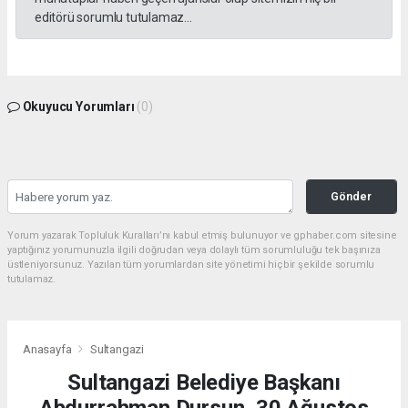
editörü sorumlu tutulamaz...
Okuyucu Yorumları
(0)
Gönder
Yorum yazarak Topluluk Kuralları’nı kabul etmiş bulunuyor ve gphaber.com sitesine
yaptığınız yorumunuzla ilgili doğrudan veya dolaylı tüm sorumluluğu tek başınıza
üstleniyorsunuz. Yazılan tüm yorumlardan site yönetimi hiçbir şekilde sorumlu
tutulamaz.
Anasayfa
Sultangazi
Sultangazi Belediye Başkanı