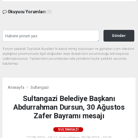
Okuyucu Yorumları
(0)
Gönder
Yorum yazarak Topluluk Kuralları’nı kabul etmiş bulunuyor ve gphaber.com sitesine
yaptığınız yorumunuzla ilgili doğrudan veya dolaylı tüm sorumluluğu tek başınıza
üstleniyorsunuz. Yazılan tüm yorumlardan site yönetimi hiçbir şekilde sorumlu
tutulamaz.
Anasayfa
Sultangazi
Sultangazi Belediye Başkanı
Abdurrahman Dursun, 30 Ağustos
Zafer Bayramı mesajı
SULTANGAZI
27.08.2025 - 19:11, Güncelleme: 29.08.2025 - 10:23