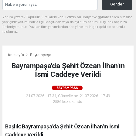
Gönder
Yorum yazarak Topluluk Kuralları’nı kabul etmiş bulunuyor ve gphaber.com sitesine
yaptığınız yorumunuzla ilgili doğrudan veya dolaylı tüm sorumluluğu tek başınıza
üstleniyorsunuz. Yazılan tüm yorumlardan site yönetimi hiçbir şekilde sorumlu
tutulamaz.
Anasayfa
Bayrampaşa
Bayrampaşa'da Şehit Özcan İlhan'ın
İsmi Caddeye Verildi
BAYRAMPAŞA
21.07.2026 - 17:31, Güncelleme: 21.07.2026 - 17:49
2586 kez okundu.
Başlık: Bayrampaşa'da Şehit Özcan İlhan'ın İsmi
Caddeye Verildi