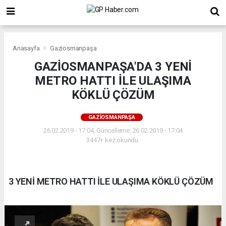
Anasayfa
Gaziosmanpaşa
GAZİOSMANPAŞA'DA 3 YENİ
METRO HATTI İLE ULAŞIMA
KÖKLÜ ÇÖZÜM
GAZIOSMANPAŞA
26.02.2019 - 17:04, Güncelleme: 26.02.2019 - 17:04
3447+ kez okundu.
3 YENİ METRO HATTI İLE ULAŞIMA KÖKLÜ ÇÖZÜM