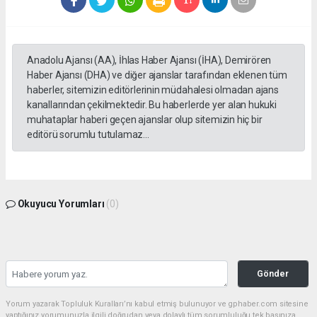
Anadolu Ajansı (AA), İhlas Haber Ajansı (İHA), Demirören
Haber Ajansı (DHA) ve diğer ajanslar tarafından eklenen tüm
haberler, sitemizin editörlerinin müdahalesi olmadan ajans
kanallarından çekilmektedir. Bu haberlerde yer alan hukuki
muhataplar haberi geçen ajanslar olup sitemizin hiç bir
editörü sorumlu tutulamaz...
Okuyucu Yorumları
(0)
Gönder
Yorum yazarak Topluluk Kuralları’nı kabul etmiş bulunuyor ve gphaber.com sitesine
yaptığınız yorumunuzla ilgili doğrudan veya dolaylı tüm sorumluluğu tek başınıza