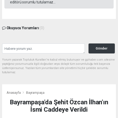
editörü sorumlu tutulamaz...
Okuyucu Yorumları
(0)
Gönder
Yorum yazarak Topluluk Kuralları’nı kabul etmiş bulunuyor ve gphaber.com sitesine
yaptığınız yorumunuzla ilgili doğrudan veya dolaylı tüm sorumluluğu tek başınıza
üstleniyorsunuz. Yazılan tüm yorumlardan site yönetimi hiçbir şekilde sorumlu
tutulamaz.
Anasayfa
Bayrampaşa
Bayrampaşa'da Şehit Özcan İlhan'ın
İsmi Caddeye Verildi