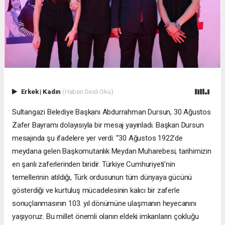
Erkek
|
Kadın
(Haberi Sesli Oku)
Sultangazi Belediye Başkanı Abdurrahman Dursun, 30 Ağustos
Zafer Bayramı dolayısıyla bir mesaj yayınladı. Başkan Dursun
mesajında şu ifadelere yer verdi: “30 Ağustos 1922’de
meydana gelen Başkomutanlık Meydan Muharebesi, tarihimizin
en şanlı zaferlerinden biridir. Türkiye Cumhuriyeti’nin
temellerinin atıldığı, Türk ordusunun tüm dünyaya gücünü
gösterdiği ve kurtuluş mücadelesinin kalıcı bir zaferle
sonuçlanmasının 103. yıl dönümüne ulaşmanın heyecanını
yaşıyoruz. Bu millet önemli olanın eldeki imkanların çokluğu