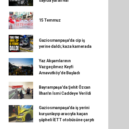
sayıda yaralı var
15 Temmuz
Gaziosmanpaşa'da cip iş
yerine daldı; kaza kamerada
Yaz Akşamlarının
Vazgeçilmez Keyfi
Arnavutköy’de Başladı
Bayrampaşa'da Şehit Özcan
İlhan'ın İsmi Caddeye Verildi
Gaziosmanpaşa'da iş yerini
kurşunlayıp aracıyla kaçan
şüpheli İETT otobüsüne çarptı