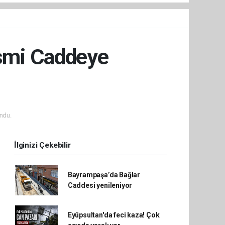
İsmi Caddeye
ndu.
İlginizi Çekebilir
Bayrampaşa’da Bağlar
Caddesi yenileniyor
Eyüpsultan'da feci kaza! Çok