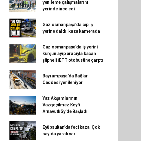
yenileme çalışmalarını
yerinde inceledi
Gaziosmanpaşa'da cip iş
yerine daldı; kaza kamerada
Gaziosmanpaşa'da iş yerini
kurşunlayıp aracıyla kaçan
şüpheli İETT otobüsüne çarptı
Bayrampaşa’da Bağlar
Caddesi yenileniyor
Yaz Akşamlarının
Vazgeçilmez Keyfi
Arnavutköy’de Başladı
Eyüpsultan'da feci kaza! Çok
sayıda yaralı var