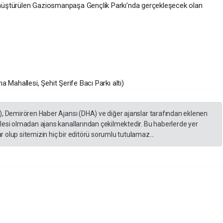
nüştürülen Gaziosmanpaşa Gençlik Parkı’nda gerçekleşecek olan
Mahallesi, Şehit Şerife Bacı Parkı altı)
), Demirören Haber Ajansı (DHA) ve diğer ajanslar tarafından eklenen
lesi olmadan ajans kanallarından çekilmektedir. Bu haberlerde yer
 olup sitemizin hiç bir editörü sorumlu tutulamaz...