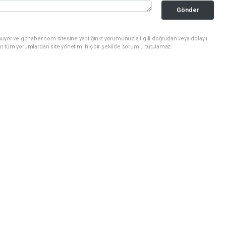
Gönder
uyor ve gphaber.com sitesine yaptığınız yorumunuzla ilgili doğrudan veya dolaylı
n tüm yorumlardan site yönetimi hiçbir şekilde sorumlu tutulamaz.