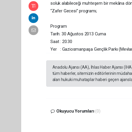
soluk alabileceği muhteşem bir mekâna dö
“Zafer Gecesi” programı;
Program
Tarih: 30 Ağustos 2013 Cuma
Saat : 20.30
Yer : Gaziosmanpaşa Gençlik Parkı (Mevlana 
Anadolu Ajansı (AA), İhlas Haber Ajansı (İHA
tüm haberler, sitemizin editörlerinin müdaha
alan hukuki muhataplar haberi geçen ajanslar
Okuyucu Yorumları
(0)