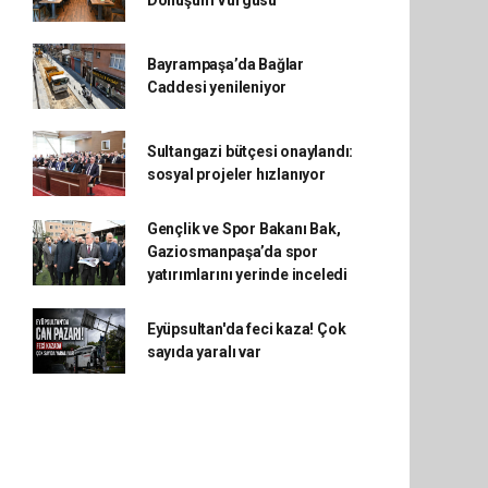
Dönüşüm Vurgusu
Bayrampaşa’da Bağlar
Caddesi yenileniyor
Sultangazi bütçesi onaylandı:
sosyal projeler hızlanıyor
Gençlik ve Spor Bakanı Bak,
Gaziosmanpaşa’da spor
yatırımlarını yerinde inceledi
Eyüpsultan'da feci kaza! Çok
sayıda yaralı var