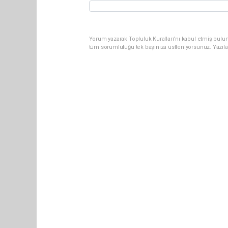
Yorum yazarak Topluluk Kuralları’nı kabul etmiş bulun
tüm sorumluluğu tek başınıza üstleniyorsunuz. Yazıla