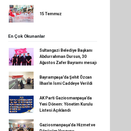
15 Temmuz
En Çok Okunanlar
Sultangazi Belediye Başkanı
Abdurrahman Dursun, 30
Ağustos Zafer Bayramı mesajı
Bayrampaşa'da Şehit Özcan
İlhan'ın İsmi Caddeye Verildi
AK Parti Gaziosmanpaşa’da
Yeni Dönem: Yönetim Kurulu
Listesi Açıklandı
Gaziosmanpaşa’da Hizmet ve