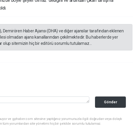
mizde böyle şeyler olmaz' dediğini ve ardından çıkan tartışma
ldi.
), Demirören Haber Ajansı (DHA) ve diğer ajanslar tarafından eklenen
lesi olmadan ajans kanallarından çekilmektedir. Bu haberlerde yer
 olup sitemizin hiç bir editörü sorumlu tutulamaz...
Gönder
uyor ve gphaber.com sitesine yaptığınız yorumunuzla ilgili doğrudan veya dolaylı
n tüm yorumlardan site yönetimi hiçbir şekilde sorumlu tutulamaz.