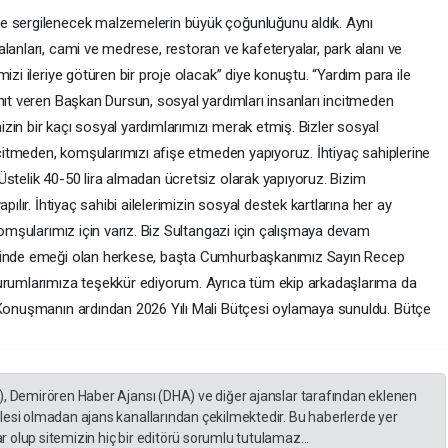
e sergilenecek malzemelerin büyük çoğunluğunu aldık. Aynı
lanları, cami ve medrese, restoran ve kafeteryalar, park alanı ve
izi ileriye götüren bir proje olacak” diye konuştu. “Yardım para ile
nıt veren Başkan Dursun, sosyal yardımları insanları incitmeden
zin bir kaçı sosyal yardımlarımızı merak etmiş. Bizler sosyal
incitmeden, komşularımızı afişe etmeden yapıyoruz. İhtiyaç sahiplerine
Üstelik 40-50 lira almadan ücretsiz olarak yapıyoruz. Bizim
pılır. İhtiyaç sahibi ailelerimizin sosyal destek kartlarına her ay
 komşularımız için varız. Biz Sultangazi için çalışmaya devam
esinde emeği olan herkese, başta Cumhurbaşkanımız Sayın Recep
kurumlarımıza teşekkür ediyorum. Ayrıca tüm ekip arkadaşlarıma da
 Konuşmanın ardından 2026 Yılı Mali Bütçesi oylamaya sunuldu. Bütçe
), Demirören Haber Ajansı (DHA) ve diğer ajanslar tarafından eklenen
lesi olmadan ajans kanallarından çekilmektedir. Bu haberlerde yer
 olup sitemizin hiç bir editörü sorumlu tutulamaz...