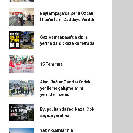
Bayrampaşa'da Şehit Özcan
İlhan'ın İsmi Caddeye Verildi
Gaziosmanpaşa'da cip iş
yerine daldı; kaza kamerada
15 Temmuz
Akın, Bağlar Caddesi’ndeki
yenileme çalışmalarını
yerinde inceledi
Eyüpsultan'da feci kaza! Çok
sayıda yaralı var
Yaz Akşamlarının