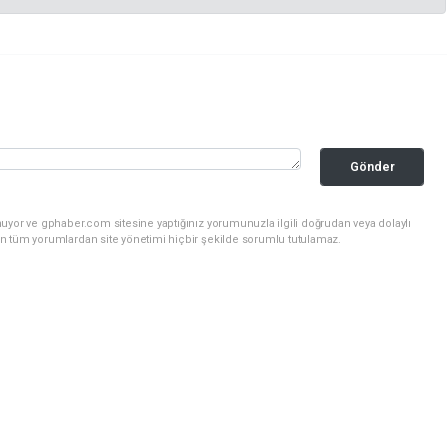
Gönder
uyor ve gphaber.com sitesine yaptığınız yorumunuzla ilgili doğrudan veya dolaylı
n tüm yorumlardan site yönetimi hiçbir şekilde sorumlu tutulamaz.