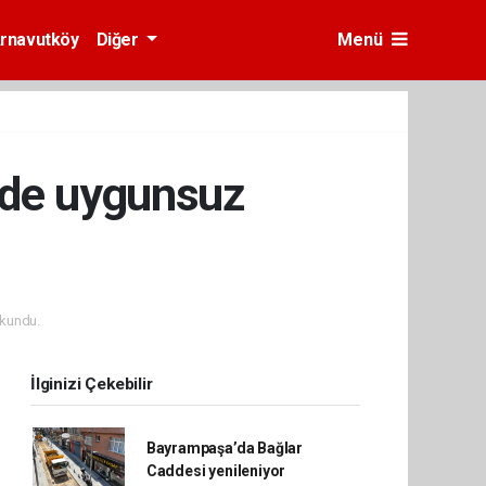
rnavutköy
Diğer
Menü
nde uygunsuz
kundu.
İlginizi Çekebilir
Bayrampaşa’da Bağlar
Caddesi yenileniyor