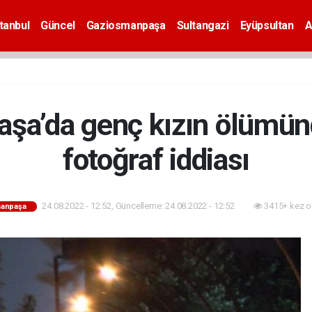
tanbul
Güncel
Gaziosmanpaşa
Sultangazi
Eyüpsultan
A
şa’da genç kızın ölümü
fotoğraf iddiası
24.08.2022 - 12:52, Güncelleme: 24.08.2022 - 12:52
3415+ kez o
anpaşa