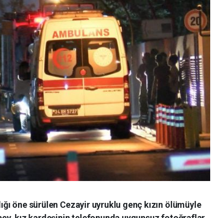
adığı öne sürülen Cezayir uyruklu genç kızın ölümüyle
ğabey, kız kardeşinin telefonunda uygunsuz fotoğraflar