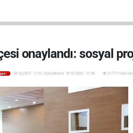
esi onaylandı: sosyal pro
18.10.2025 - 11:51, Güncelleme: 18.10.2025 - 11:56
21777+ kez ok
gazi