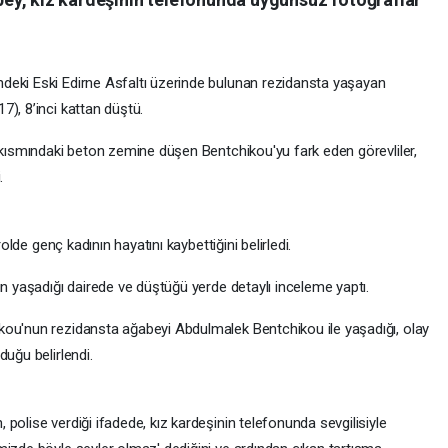
deki Eski Edirne Asfaltı üzerinde bulunan rezidansta yaşayan
), 8’inci kattan düştü.
ş kısmındaki beton zemine düşen Bentchikou'yu fark eden görevliler,
.
rolde genç kadının hayatını kaybettiğini belirledi.
ın yaşadığı dairede ve düştüğü yerde detaylı inceleme yaptı.
kou'nun rezidansta ağabeyi Abdulmalek Bentchikou ile yaşadığı, olay
duğu belirlendi.
polise verdiği ifadede, kız kardeşinin telefonunda sevgilisiyle