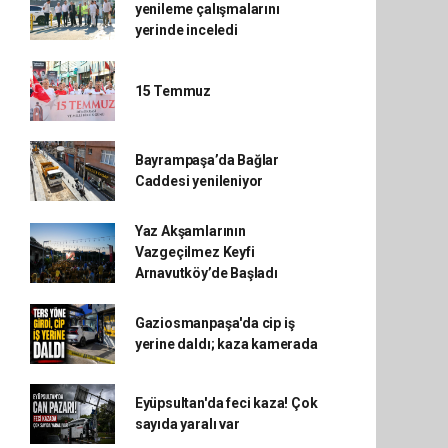
yenileme çalışmalarını
yerinde inceledi
15 Temmuz
Bayrampaşa’da Bağlar
Caddesi yenileniyor
Yaz Akşamlarının
Vazgeçilmez Keyfi
Arnavutköy’de Başladı
Gaziosmanpaşa'da cip iş
yerine daldı; kaza kamerada
Eyüpsultan'da feci kaza! Çok
sayıda yaralı var