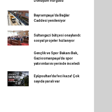
Dönüşüm Vurgusu
Bayrampaşa’da Bağlar
Caddesi yenileniyor
Sultangazi bütçesi onaylandı:
sosyal projeler hızlanıyor
Gençlik ve Spor Bakanı Bak,
Gaziosmanpaşa’da spor
yatırımlarını yerinde inceledi
Eyüpsultan'da feci kaza! Çok
sayıda yaralı var