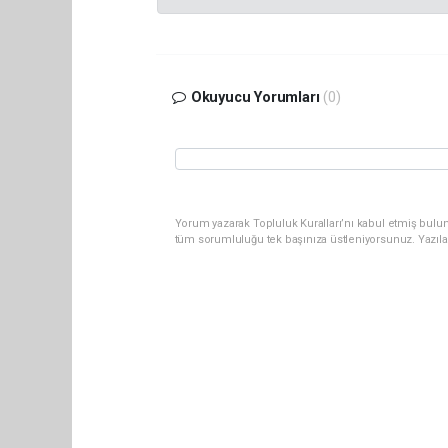
Okuyucu Yorumları
(0)
Yorum yazarak Topluluk Kuralları’nı kabul etmiş bulun
tüm sorumluluğu tek başınıza üstleniyorsunuz. Yazıla