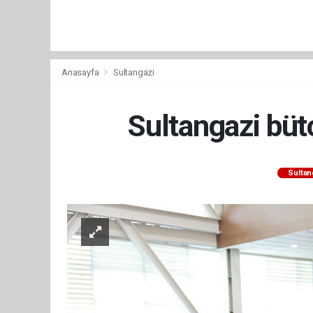
Anasayfa
Sultangazi
Sultangazi bütç
Sultan