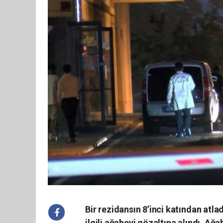
Bir rezidansın 8’inci katından atl
ilgili ağabeyi gözaltına alındı. A