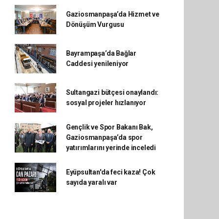
Gaziosmanpaşa’da Hizmet ve
Dönüşüm Vurgusu
Bayrampaşa’da Bağlar
Caddesi yenileniyor
Sultangazi bütçesi onaylandı:
sosyal projeler hızlanıyor
Gençlik ve Spor Bakanı Bak,
Gaziosmanpaşa’da spor
yatırımlarını yerinde inceledi
Eyüpsultan'da feci kaza! Çok
sayıda yaralı var