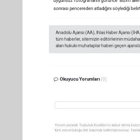
uygunsuz fotoğraflarını görünce 'Bizim aile
sonrası pencereden atladığını söylediği belirti
Anadolu Ajansı (AA), İhlas Haber Ajansı (İHA
tüm haberler, sitemizin editörlerinin müdaha
alan hukuki muhataplar haberi geçen ajanslar
Okuyucu Yorumları
(0)
Yorum yazarak Topluluk Kuralları’nı kabul etmiş bulun
tüm sorumluluğu tek başınıza üstleniyorsunuz. Yazıla