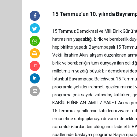
15 Temmuz’un 10. yılında Bayramp
15 Temmuz Demokrasi ve Milli Birlik Günü’nü
hatırasının yaşatıldığı, birlik ve beraberlik
hep birlikte yaşadı. Bayrampaşalı 15 Temmuz
Vekili İbrahim Akın, akşam düzenlenen anm
birlik ve beraberliğin tüm dünyaya ilan edil
milletimizin yazdığı büyük bir demokrasi desta
İstanbul Bayrampaşa Belediyesi, 15 Temmuz De
programla şehitleri rahmet, gazileri minnet
programa çok sayıda vatandaş katılırken, ge
KABİRLERİNE ANLAMLI ZİYARET Anma progra
15 Temmuz şehitlerinin kabirlerini ziyaret eder
emanetine sahip çıkmaya devam edeceklerini 
sorumluluklardan biri olduğunu ifade 
saatlerinde başlayan programa Bayrampaşa B