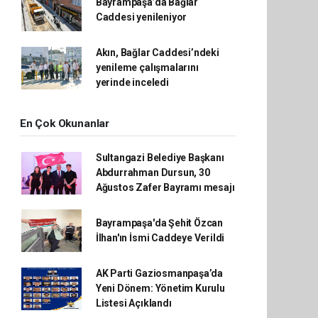
Bayrampaşa’da Bağlar
Caddesi yenileniyor
Akın, Bağlar Caddesi’ndeki
yenileme çalışmalarını
yerinde inceledi
En Çok Okunanlar
Sultangazi Belediye Başkanı
Abdurrahman Dursun, 30
Ağustos Zafer Bayramı mesajı
Bayrampaşa'da Şehit Özcan
İlhan'ın İsmi Caddeye Verildi
AK Parti Gaziosmanpaşa’da
Yeni Dönem: Yönetim Kurulu
Listesi Açıklandı