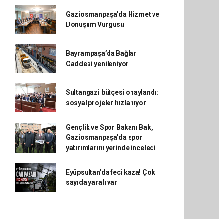
Gaziosmanpaşa’da Hizmet ve
Dönüşüm Vurgusu
Bayrampaşa’da Bağlar
Caddesi yenileniyor
Sultangazi bütçesi onaylandı:
sosyal projeler hızlanıyor
Gençlik ve Spor Bakanı Bak,
Gaziosmanpaşa’da spor
yatırımlarını yerinde inceledi
Eyüpsultan'da feci kaza! Çok
sayıda yaralı var