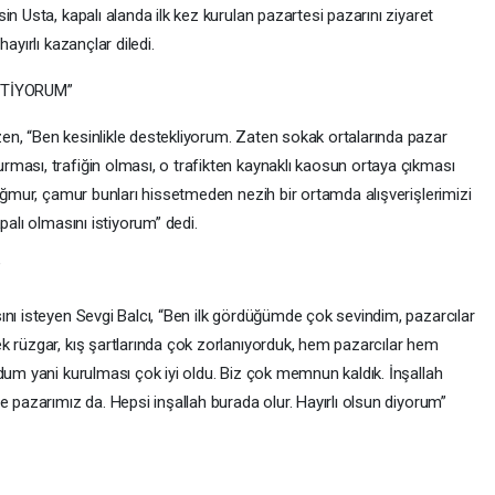
n Usta, kapalı alanda ilk kez kurulan pazartesi pazarını ziyaret
ayırlı kazançlar diledi.
STİYORUM”
n, “Ben kesinlikle destekliyorum. Zaten sokak ortalarında pazar
ması, trafiğin olması, o trafikten kaynaklı kaosun ortaya çıkması
yağmur, çamur bunları hissetmeden nezih bir ortamda alışverişlerimizi
palı olmasını istiyorum” dedi.
”
ını isteyen Sevgi Balcı, “Ben ilk gördüğümde çok sevindim, pazarcılar
k rüzgar, kış şartlarında çok zorlanıyorduk, hem pazarcılar hem
dum yani kurulması çok iyi oldu. Biz çok memnun kaldık. İnşallah
e pazarımız da. Hepsi inşallah burada olur. Hayırlı olsun diyorum”