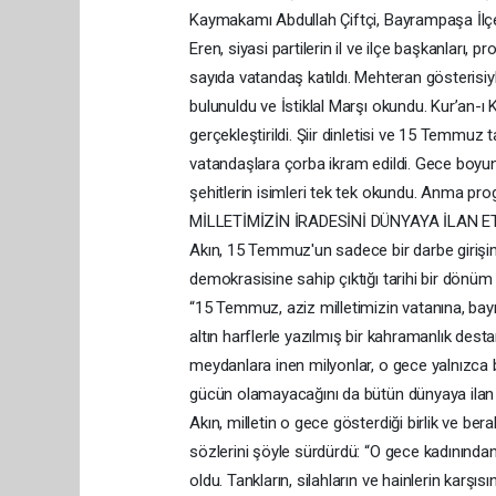
Kaymakamı Abdullah Çiftçi, Bayrampaşa İlç
Eren, siyasi partilerin il ve ilçe başkanları, 
sayıda vatandaş katıldı. Mehteran gösteris
bulunuldu ve İstiklal Marşı okundu. Kur’an-ı K
gerçekleştirildi. Şiir dinletisi ve 15 Temmu
vatandaşlara çorba ikram edildi. Gece boy
şehitlerin isimleri tek tek okundu. Anma pr
MİLLETİMİZİN İRADESİNİ DÜNYAYA İLAN ETT
Akın, 15 Temmuz'un sadece bir darbe girişim
demokrasisine sahip çıktığı tarihi bir dönüm 
“15 Temmuz, aziz milletimizin vatanına, bayr
altın harflerle yazılmış bir kahramanlık des
meydanlara inen milyonlar, o gece yalnızca bi
gücün olamayacağını da bütün dünyaya i
Akın, milletin o gece gösterdiği birlik ve b
sözlerini şöyle sürdürdü: “O gece kadınından
oldu. Tankların, silahların ve hainlerin karşıs