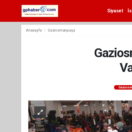
Siyaset
İs
Anasayfa
Gaziosmanpaşa
Gazios
Va
Gaziosm