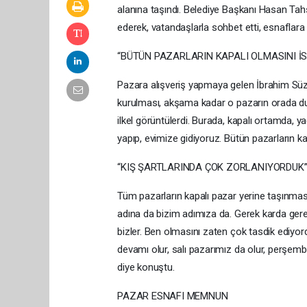
alanına taşındı. Belediye Başkanı Hasan Tahsi
ederek, vatandaşlarla sohbet etti, esnaflara h
“BÜTÜN PAZARLARIN KAPALI OLMASINI İ
Pazara alışveriş yapmaya gelen İbrahim Süze
kurulması, akşama kadar o pazarın orada dur
ilkel görüntülerdi. Burada, kapalı ortamda, 
yapıp, evimize gidiyoruz. Bütün pazarların ka
“KIŞ ŞARTLARINDA ÇOK ZORLANIYORDUK
Tüm pazarların kapalı pazar yerine taşınmas
adına da bizim adımıza da. Gerek karda gere
bizler. Ben olmasını zaten çok tasdik ediyor
devamı olur, salı pazarımız da olur, perşemb
diye konuştu.
PAZAR ESNAFI MEMNUN