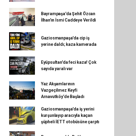
Bayrampaşa'da Şehit Özcan
İlhan'ın İsmi Caddeye Verildi
Gaziosmanpaşa'da cip iş
yerine daldı; kaza kamerada
Eyüpsultan'da feci kaza! Çok
sayıda yaralı var
Yaz Akşamlarının
Vazgeçilmez Keyfi
Arnavutköy’de Başladı
Gaziosmanpaşa'da iş yerini
kurşunlayıp aracıyla kaçan
şüpheli İETT otobüsüne çarptı