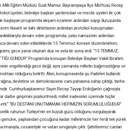
e Milli Eğitim Müdürü Suat Mamur, Bayrampaşa İlçe Müftüsü Recep
protokol üyeleri, belediye başkan yardımcıları ve meclis üyeleri ile çok
iyle başlayan programda akşam ezanının ardından saygı duruşunda
erim tilaveti ve ilahi dinletisinin ardından protokol konuşmaları
z tanıklıklarıyla devam eden programda, yatsı namazının ardından
unca devam eden etkinliklerde 15 Temmuz konseri düzenlenirken,
ogramı, gece yarısı okunan dua ve sela ile sona erdi. “15 TEMMUZ,
İĞİ GÜNDÜR” Programda konuşan Belediye Başkan Vekili İbrahim
inin engellendiği gece değil, aynı zamanda milletin bağımsızlığına ve
noktası olduğunu belirtti. Akın, konuşmasında şu ifadeleri kullandı:
ağına, devletine ve demokrasisine canı pahasına sahip çıktığı, tarihe
tanıdır. Cumhurbaşkanımız Sayın Recep Tayyip Erdoğan’ın çağrısıyla
r darbe girişimini püskürtmedi; millet iradesinin üzerinde hiçbir
lan etti.” “BU DESTANI UNUTMAMAK HEPİMİZİN SORUMLULUĞUDUR”
eraberlik ruhunun Türkiye’nin en büyük gücü olduğunu vurgulayarak
 gencine, yaşlısından çocuğuna kadar milletimizin her ferdi tek yürek
ına imanıyla, cesaretiyle ve vatan sevgisiyle çıktı. Şehitlerimiz canları