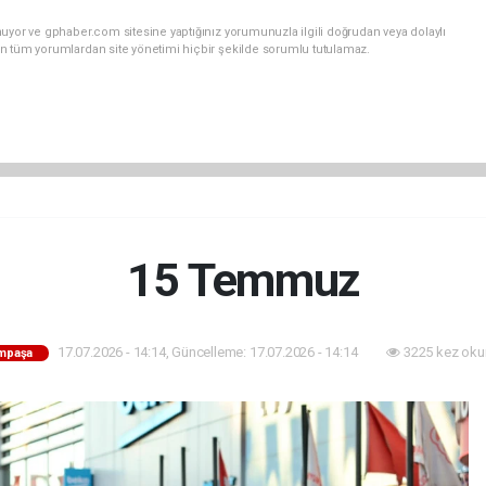
uyor ve gphaber.com sitesine yaptığınız yorumunuzla ilgili doğrudan veya dolaylı
n tüm yorumlardan site yönetimi hiçbir şekilde sorumlu tutulamaz.
15 Temmuz
17.07.2026 - 14:14, Güncelleme: 17.07.2026 - 14:14
3225 kez oku
mpaşa