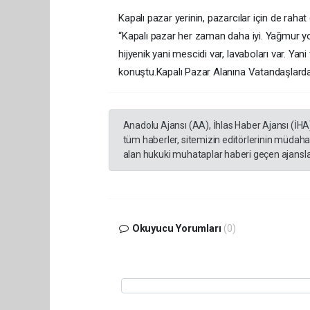
Kapalı pazar yerinin, pazarcılar için de ra
“Kapalı pazar her zaman daha iyi. Yağmur yo
hijyenik yani mescidi var, lavaboları var. Yan
konuştu.Kapalı Pazar Alanına Vatandaşlar
Anadolu Ajansı (AA), İhlas Haber Ajansı (İHA
tüm haberler, sitemizin editörlerinin müdaha
alan hukuki muhataplar haberi geçen ajanslar
Okuyucu Yorumları
(0)