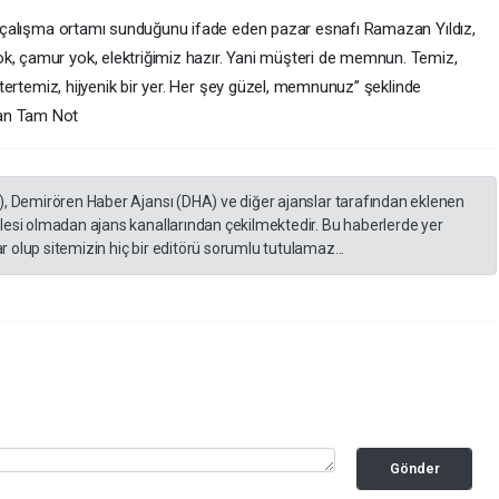
hat çalışma ortamı sunduğunu ifade eden pazar esnafı Ramazan Yıldız,
k, çamur yok, elektriğimiz hazır. Yani müşteri de memnun. Temiz,
i tertemiz, hijyenik bir yer. Her şey güzel, memnunuz” şeklinde
dan Tam Not
), Demirören Haber Ajansı (DHA) ve diğer ajanslar tarafından eklenen
lesi olmadan ajans kanallarından çekilmektedir. Bu haberlerde yer
 olup sitemizin hiç bir editörü sorumlu tutulamaz...
Gönder