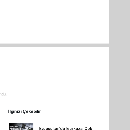
ndu.
İlginizi Çekebilir
Eyüpsultan'da feci kaza! Çok