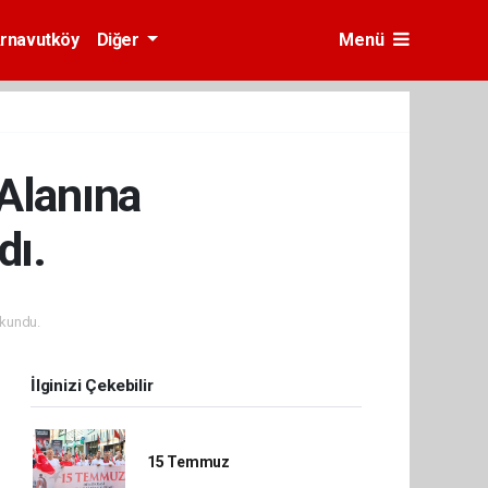
rnavutköy
Diğer
Menü
Alanına
dı.
kundu.
İlginizi Çekebilir
15 Temmuz