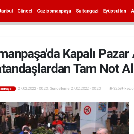
tanbul
Güncel
Gaziosmanpaşa
Sultangazi
Eyüpsultan
A
manpaşa'da Kapalı Pazar 
tandaşlardan Tam Not Al
27.02.2022 - 00:20, Güncelleme: 27.02.2022 - 00:20
3253+ kez o
anpaşa