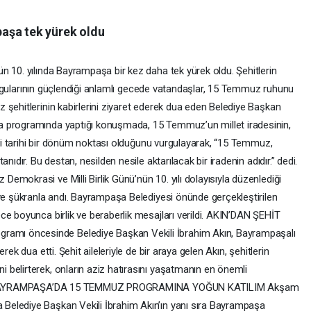
aşa tek yürek oldu
n 10. yılında Bayrampaşa bir kez daha tek yürek oldu. Şehitlerin
 duygularının güçlendiği anlamlı gecede vatandaşlar, 15 Temmuz ruhunu
 şehitlerinin kabirlerini ziyaret ederek dua eden Belediye Başkan
a programında yaptığı konuşmada, 15 Temmuz’un millet iradesinin,
diği tarihi bir dönüm noktası olduğunu vurgulayarak, “15 Temmuz,
nıdır. Bu destan, nesilden nesile aktarılacak bir iradenin adıdır.” dedi.
mokrasi ve Milli Birlik Günü’nün 10. yılı dolayısıyla düzenlediği
 ve şükranla andı. Bayrampaşa Belediyesi önünde gerçekleştirilen
ce boyunca birlik ve beraberlik mesajları verildi. AKIN’DAN ŞEHİT
mı öncesinde Belediye Başkan Vekili İbrahim Akın, Bayrampaşalı
ek dua etti. Şehit aileleriyle de bir araya gelen Akın, şehitlerin
belirterek, onların aziz hatırasını yaşatmanın en önemli
etti. BAYRAMPAŞA’DA 15 TEMMUZ PROGRAMINA YOĞUN KATILIM Akşam
elediye Başkan Vekili İbrahim Akın’ın yanı sıra Bayrampaşa