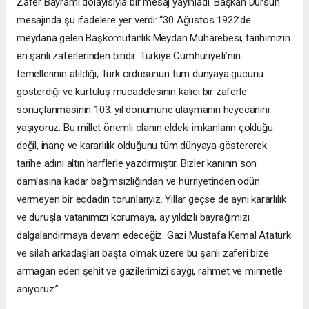
Zafer Bayramı dolayısıyla bir mesaj yayınladı. Başkan Dursun
mesajında şu ifadelere yer verdi: “30 Ağustos 1922’de
meydana gelen Başkomutanlık Meydan Muharebesi, tarihimizin
en şanlı zaferlerinden biridir. Türkiye Cumhuriyeti’nin
temellerinin atıldığı, Türk ordusunun tüm dünyaya gücünü
gösterdiği ve kurtuluş mücadelesinin kalıcı bir zaferle
sonuçlanmasının 103. yıl dönümüne ulaşmanın heyecanını
yaşıyoruz. Bu millet önemli olanın eldeki imkanların çokluğu
değil, inanç ve kararlılık olduğunu tüm dünyaya göstererek
tarihe adını altın harflerle yazdırmıştır. Bizler kanının son
damlasına kadar bağımsızlığından ve hürriyetinden ödün
vermeyen bir ecdadın torunlarıyız. Yıllar geçse de aynı kararlılık
ve duruşla vatanımızı korumaya, ay yıldızlı bayrağımızı
dalgalandırmaya devam edeceğiz. Gazi Mustafa Kemal Atatürk
ve silah arkadaşları başta olmak üzere bu şanlı zaferi bize
armağan eden şehit ve gazilerimizi saygı, rahmet ve minnetle
anıyoruz.”