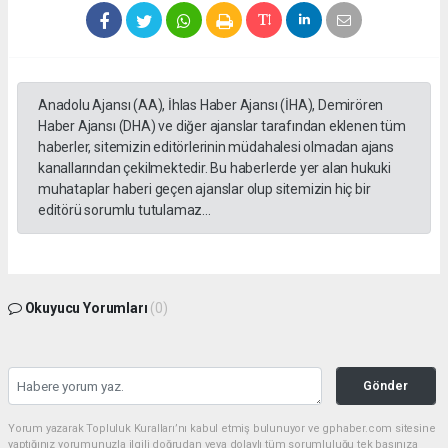
Anadolu Ajansı (AA), İhlas Haber Ajansı (İHA), Demirören
Haber Ajansı (DHA) ve diğer ajanslar tarafından eklenen tüm
haberler, sitemizin editörlerinin müdahalesi olmadan ajans
kanallarından çekilmektedir. Bu haberlerde yer alan hukuki
muhataplar haberi geçen ajanslar olup sitemizin hiç bir
editörü sorumlu tutulamaz...
Okuyucu Yorumları
(0)
Gönder
Yorum yazarak Topluluk Kuralları’nı kabul etmiş bulunuyor ve gphaber.com sitesine
yaptığınız yorumunuzla ilgili doğrudan veya dolaylı tüm sorumluluğu tek başınıza