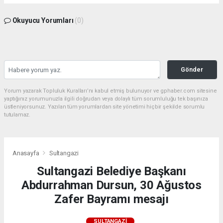
Okuyucu Yorumları
(0)
Gönder
Yorum yazarak Topluluk Kuralları’nı kabul etmiş bulunuyor ve gphaber.com sitesine
yaptığınız yorumunuzla ilgili doğrudan veya dolaylı tüm sorumluluğu tek başınıza
üstleniyorsunuz. Yazılan tüm yorumlardan site yönetimi hiçbir şekilde sorumlu
tutulamaz.
Anasayfa
Sultangazi
Sultangazi Belediye Başkanı
Abdurrahman Dursun, 30 Ağustos
Zafer Bayramı mesajı
SULTANGAZI