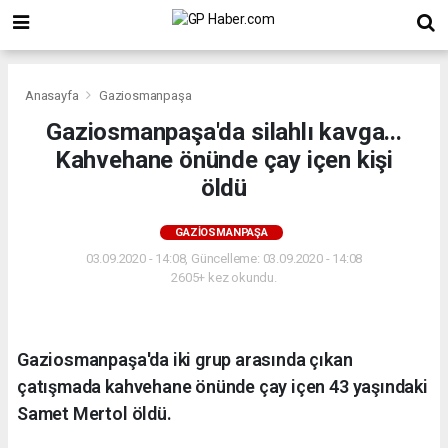
Anasayfa
Gaziosmanpaşa
Gaziosmanpaşa'da silahlı kavga...
Kahvehane önünde çay içen kişi
öldü
GAZIOSMANPAŞA
03.09.2020 - 14:08, Güncelleme: 03.09.2020 - 14:08
2605+ kez okundu.
Gaziosmanpaşa'da iki grup arasında çıkan
çatışmada kahvehane önünde çay içen 43 yaşındaki
Samet Mertol öldü.