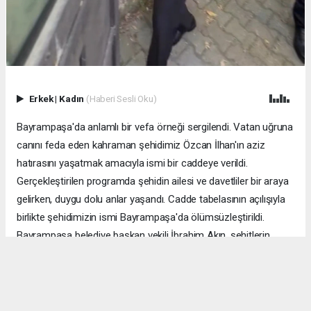
Erkek
|
Kadın
(Haberi Sesli Oku)
Bayrampaşa'da anlamlı bir vefa örneği sergilendi. Vatan uğruna
canını feda eden kahraman şehidimiz Özcan İlhan'ın aziz
hatırasını yaşatmak amacıyla ismi bir caddeye verildi.
Gerçekleştirilen programda şehidin ailesi ve davetliler bir araya
gelirken, duygu dolu anlar yaşandı. Cadde tabelasının açılışıyla
birlikte şehidimizin ismi Bayrampaşa'da ölümsüzleştirildi.
Bayrampaşa belediye başkan vekili İbrahim Akın, şehitlerin
emanetine sahip çıkmanın millet olarak en önemli
sorumluluklardan biri olduğunu vurgulayarak, bu anlamlı
çalışmanın gelecek nesillere vatan sevgisini ve kahramanlık
ruhunu aktarması temennisinde bulundu. Program, şehit