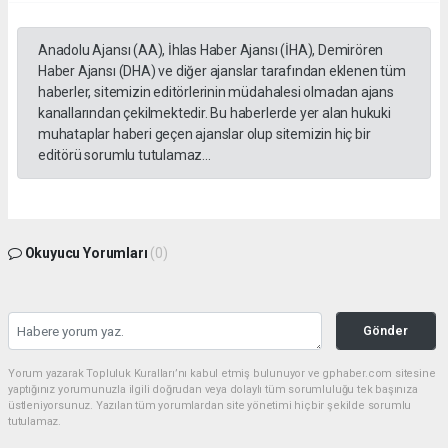
Anadolu Ajansı (AA), İhlas Haber Ajansı (İHA), Demirören
Haber Ajansı (DHA) ve diğer ajanslar tarafından eklenen tüm
haberler, sitemizin editörlerinin müdahalesi olmadan ajans
kanallarından çekilmektedir. Bu haberlerde yer alan hukuki
muhataplar haberi geçen ajanslar olup sitemizin hiç bir
editörü sorumlu tutulamaz...
Okuyucu Yorumları
(0)
Gönder
Yorum yazarak Topluluk Kuralları’nı kabul etmiş bulunuyor ve gphaber.com sitesine
yaptığınız yorumunuzla ilgili doğrudan veya dolaylı tüm sorumluluğu tek başınıza
üstleniyorsunuz. Yazılan tüm yorumlardan site yönetimi hiçbir şekilde sorumlu
tutulamaz.