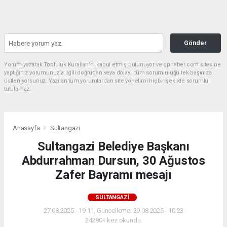
Gönder
Yorum yazarak Topluluk Kuralları’nı kabul etmiş bulunuyor ve gphaber.com sitesine
yaptığınız yorumunuzla ilgili doğrudan veya dolaylı tüm sorumluluğu tek başınıza
üstleniyorsunuz. Yazılan tüm yorumlardan site yönetimi hiçbir şekilde sorumlu
tutulamaz.
Anasayfa
Sultangazi
Sultangazi Belediye Başkanı
Abdurrahman Dursun, 30 Ağustos
Zafer Bayramı mesajı
SULTANGAZI
27.08.2025 - 19:11, Güncelleme: 29.08.2025 - 10:23
24280+ kez okundu.