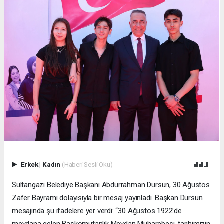
Erkek
|
Kadın
(Haberi Sesli Oku)
Sultangazi Belediye Başkanı Abdurrahman Dursun, 30 Ağustos
Zafer Bayramı dolayısıyla bir mesaj yayınladı. Başkan Dursun
mesajında şu ifadelere yer verdi: “30 Ağustos 1922’de
meydana gelen Başkomutanlık Meydan Muharebesi, tarihimizin