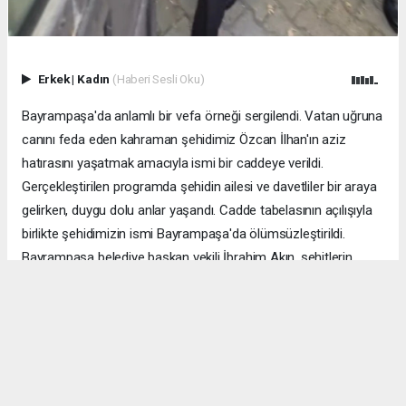
Erkek
|
Kadın
(Haberi Sesli Oku)
Bayrampaşa'da anlamlı bir vefa örneği sergilendi. Vatan uğruna
canını feda eden kahraman şehidimiz Özcan İlhan'ın aziz
hatırasını yaşatmak amacıyla ismi bir caddeye verildi.
Gerçekleştirilen programda şehidin ailesi ve davetliler bir araya
gelirken, duygu dolu anlar yaşandı. Cadde tabelasının açılışıyla
birlikte şehidimizin ismi Bayrampaşa'da ölümsüzleştirildi.
Bayrampaşa belediye başkan vekili İbrahim Akın, şehitlerin
emanetine sahip çıkmanın millet olarak en önemli
sorumluluklardan biri olduğunu vurgulayarak, bu anlamlı
çalışmanın gelecek nesillere vatan sevgisini ve kahramanlık
ruhunu aktarması temennisinde bulundu. Program, şehit
ailesine gösterilen ilgi ve destekle sona ererken, katılımcılar
şehit Özcan İlhan'ı rahmet ve minnetle andı. Allah tüm