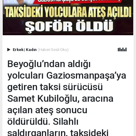
Erkek
|
Kadın
(Haberi Sesli Oku)
Beyoğlu’ndan aldığı
yolcuları Gaziosmanpaşa’ya
getiren taksi sürücüsü
Samet Kubiloğlu, aracına
açılan ateş sonucu
öldürüldü. Silahlı
saldırganların, taksideki