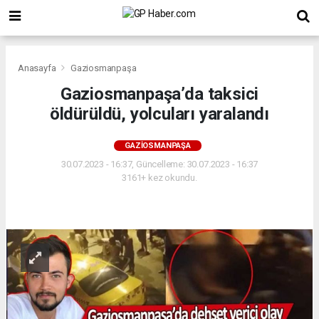
Anasayfa
Gaziosmanpaşa
Gaziosmanpaşa’da taksici
öldürüldü, yolcuları yaralandı
GAZIOSMANPAŞA
30.07.2023 - 16:37, Güncelleme: 30.07.2023 - 16:37
3161+ kez okundu.