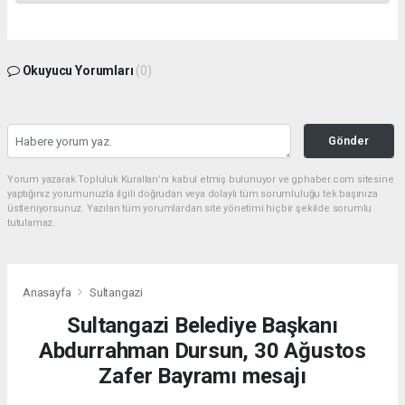
Okuyucu Yorumları
(0)
Gönder
Yorum yazarak Topluluk Kuralları’nı kabul etmiş bulunuyor ve gphaber.com sitesine
yaptığınız yorumunuzla ilgili doğrudan veya dolaylı tüm sorumluluğu tek başınıza
üstleniyorsunuz. Yazılan tüm yorumlardan site yönetimi hiçbir şekilde sorumlu
tutulamaz.
Anasayfa
Sultangazi
Sultangazi Belediye Başkanı
Abdurrahman Dursun, 30 Ağustos
Zafer Bayramı mesajı