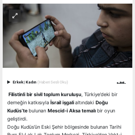
Erkek
|
Kadın
(Haberi Sesli Oku)
Filistinli bir sivil toplum kuruluşu
, Türkiye’deki bir
derneğin katkısıyla
İsrail işgali
altındaki
Doğu
Kudüs’te
bulunan
Mescid-i Aksa temalı
bir oyun
geliştirdi.
Doğu Kudüs’ün Eski Şehir bölgesinde bulunan Tarihi
Burc El-Lak Lak Toplum Merkezi, Türkiye’den Vakt-i