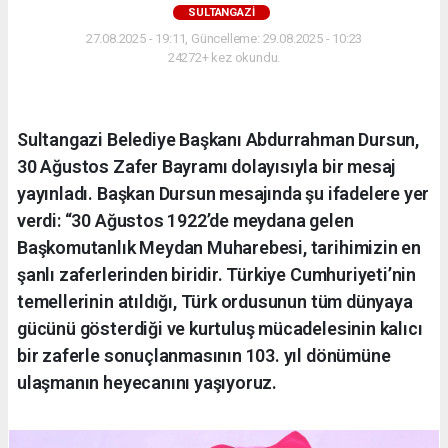
SULTANGAZI
27.08.2025 - 19:11, Güncelleme: 29.08.2025 - 10:23
24272+ kez okundu.
Sultangazi Belediye Başkanı Abdurrahman Dursun,
30 Ağustos Zafer Bayramı dolayısıyla bir mesaj
yayınladı. Başkan Dursun mesajında şu ifadelere yer
verdi: “30 Ağustos 1922’de meydana gelen
Başkomutanlık Meydan Muharebesi, tarihimizin en
şanlı zaferlerinden biridir. Türkiye Cumhuriyeti’nin
temellerinin atıldığı, Türk ordusunun tüm dünyaya
gücünü gösterdiği ve kurtuluş mücadelesinin kalıcı
bir zaferle sonuçlanmasının 103. yıl dönümüne
ulaşmanın heyecanını yaşıyoruz.