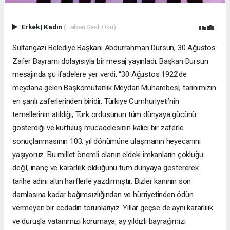
Erkek
|
Kadın
(Haberi Sesli Oku)
Sultangazi Belediye Başkanı Abdurrahman Dursun, 30 Ağustos
Zafer Bayramı dolayısıyla bir mesaj yayınladı. Başkan Dursun
mesajında şu ifadelere yer verdi: “30 Ağustos 1922’de
meydana gelen Başkomutanlık Meydan Muharebesi, tarihimizin
en şanlı zaferlerinden biridir. Türkiye Cumhuriyeti’nin
temellerinin atıldığı, Türk ordusunun tüm dünyaya gücünü
gösterdiği ve kurtuluş mücadelesinin kalıcı bir zaferle
sonuçlanmasının 103. yıl dönümüne ulaşmanın heyecanını
yaşıyoruz. Bu millet önemli olanın eldeki imkanların çokluğu
değil, inanç ve kararlılık olduğunu tüm dünyaya göstererek
tarihe adını altın harflerle yazdırmıştır. Bizler kanının son
damlasına kadar bağımsızlığından ve hürriyetinden ödün
vermeyen bir ecdadın torunlarıyız. Yıllar geçse de aynı kararlılık
ve duruşla vatanımızı korumaya, ay yıldızlı bayrağımızı