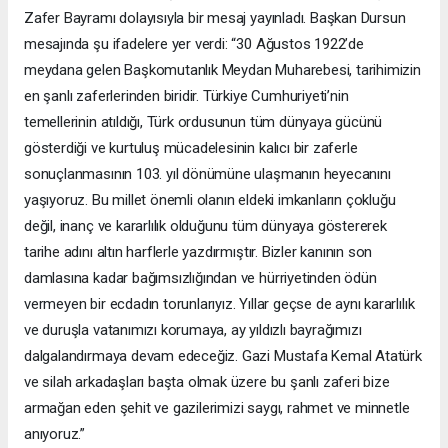
Zafer Bayramı dolayısıyla bir mesaj yayınladı. Başkan Dursun
mesajında şu ifadelere yer verdi: “30 Ağustos 1922’de
meydana gelen Başkomutanlık Meydan Muharebesi, tarihimizin
en şanlı zaferlerinden biridir. Türkiye Cumhuriyeti’nin
temellerinin atıldığı, Türk ordusunun tüm dünyaya gücünü
gösterdiği ve kurtuluş mücadelesinin kalıcı bir zaferle
sonuçlanmasının 103. yıl dönümüne ulaşmanın heyecanını
yaşıyoruz. Bu millet önemli olanın eldeki imkanların çokluğu
değil, inanç ve kararlılık olduğunu tüm dünyaya göstererek
tarihe adını altın harflerle yazdırmıştır. Bizler kanının son
damlasına kadar bağımsızlığından ve hürriyetinden ödün
vermeyen bir ecdadın torunlarıyız. Yıllar geçse de aynı kararlılık
ve duruşla vatanımızı korumaya, ay yıldızlı bayrağımızı
dalgalandırmaya devam edeceğiz. Gazi Mustafa Kemal Atatürk
ve silah arkadaşları başta olmak üzere bu şanlı zaferi bize
armağan eden şehit ve gazilerimizi saygı, rahmet ve minnetle
anıyoruz.”