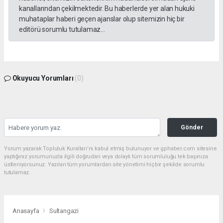
kanallarından çekilmektedir. Bu haberlerde yer alan hukuki
muhataplar haberi geçen ajanslar olup sitemizin hiç bir
editörü sorumlu tutulamaz...
Okuyucu Yorumları
(0)
Gönder
Yorum yazarak Topluluk Kuralları’nı kabul etmiş bulunuyor ve gphaber.com sitesine
yaptığınız yorumunuzla ilgili doğrudan veya dolaylı tüm sorumluluğu tek başınıza
üstleniyorsunuz. Yazılan tüm yorumlardan site yönetimi hiçbir şekilde sorumlu
tutulamaz.
Anasayfa
Sultangazi