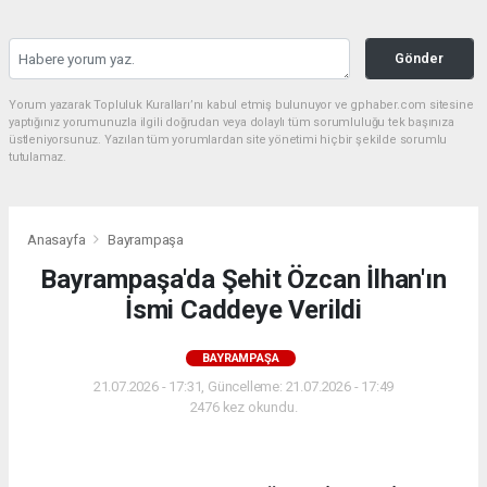
Gönder
Yorum yazarak Topluluk Kuralları’nı kabul etmiş bulunuyor ve gphaber.com sitesine
yaptığınız yorumunuzla ilgili doğrudan veya dolaylı tüm sorumluluğu tek başınıza
üstleniyorsunuz. Yazılan tüm yorumlardan site yönetimi hiçbir şekilde sorumlu
tutulamaz.
Anasayfa
Bayrampaşa
Bayrampaşa'da Şehit Özcan İlhan'ın
İsmi Caddeye Verildi
BAYRAMPAŞA
21.07.2026 - 17:31, Güncelleme: 21.07.2026 - 17:49
2476 kez okundu.