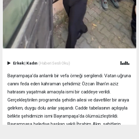
Erkek
|
Kadın
(Haberi Sesli Oku)
Bayrampaşa'da anlamlı bir vefa örneği sergilendi. Vatan uğruna
canını feda eden kahraman şehidimiz Özcan İlhan'ın aziz
hatırasını yaşatmak amacıyla ismi bir caddeye verildi.
Gerçekleştirilen programda şehidin ailesi ve davetliler bir araya
gelirken, duygu dolu anlar yaşandı. Cadde tabelasının açılışıyla
birlikte şehidimizin ismi Bayrampaşa'da ölümsüzleştirildi.
Bayrampaşa belediye başkan vekili İbrahim Akın, şehitlerin
emanetine sahip çıkmanın millet olarak en önemli