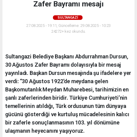
Zafer Bayramı mesajı
SULTANGAZI
27.08.2025 - 19:11, Güncelleme: 29.08.2025 - 10:23
24272+ kez okundu.
Sultangazi Belediye Başkanı Abdurrahman Dursun,
30 Ağustos Zafer Bayramı dolayısıyla bir mesaj
yayınladı. Başkan Dursun mesajında şu ifadelere yer
verdi: “30 Ağustos 1922’de meydana gelen
Başkomutanlık Meydan Muharebesi, tarihimizin en
şanlı zaferlerinden biridir. Türkiye Cumhuriyeti’nin
temellerinin atıldığı, Türk ordusunun tüm dünyaya
gücünü gösterdiği ve kurtuluş mücadelesinin kalıcı
bir zaferle sonuçlanmasının 103. yıl dönümüne
ulaşmanın heyecanını yaşıyoruz.