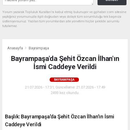
Yorum yazarak Topluluk Kuralları’nı kabul etmiş bulunuyor ve gphaber.com sitesine
yaptığınız yorumunuzla ilgili doğrudan veya dolaylı tüm sorumluluğu tek başınıza
üstleniyorsunuz. Yazılan tüm yorumlardan site yönetimi hiçbir şekilde sorumlu
tutulamaz.
Anasayfa
Bayrampaşa
Bayrampaşa'da Şehit Özcan İlhan'ın
İsmi Caddeye Verildi
BAYRAMPAŞA
21.07.2026 - 17:31, Güncelleme: 21.07.2026 - 17:49
2493 kez okundu.
Başlık: Bayrampaşa'da Şehit Özcan İlhan'ın İsmi
Caddeye Verildi