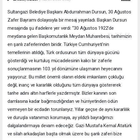
Sultangazi Belediye Başkanı Abdurrahman Dursun, 30 Ağustos
Zafer Bayramı dolayısıyla bir mesaj yayınladı. Başkan Dursun
mesajında şu ifadelere yer verdi: “30 Ağustos 1922’de
meydana gelen Başkomutanlık Meydan Muharebesi, tarihimizin
en şanlı zaferlerinden biridir. Türkiye Cumhuriyeti’nin
temellerinin atıldığı, Türk ordusunun tüm dünyaya gücünü
gösterdiği ve kurtuluş mücadelesinin kalıcı bir zaferle
sonuçlanmasının 103. yıl dönümüne ulaşmanın heyecanını
yaşıyoruz. Bu millet önemli olanın eldeki imkanların çokluğu
değil, inanç ve kararlılık olduğunu tüm dünyaya göstererek
tarihe adını altın harflerle yazdırmıştır. Bizler kanının son
damlasına kadar bağımsızlığından ve hürriyetinden ödün
vermeyen bir ecdadın torunlarıyız. Yıllar geçse de aynı kararlılık
ve duruşla vatanımızı korumaya, ay yıldızlı bayrağımızı
dalgalandırmaya devam edeceğiz. Gazi Mustafa Kemal Atatürk
ve silah arkadaşları başta olmak üzere bu şanlı zaferi bize