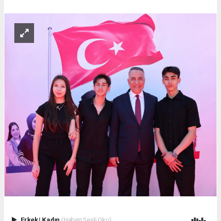
Erkek
|
Kadın
(Haberi Sesli Oku)