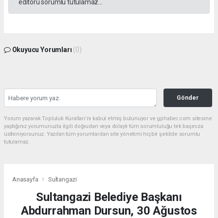
editörü sorumlu tutulamaz...
Okuyucu Yorumları
(0)
Gönder
Yorum yazarak Topluluk Kuralları’nı kabul etmiş bulunuyor ve gphaber.com sitesine
yaptığınız yorumunuzla ilgili doğrudan veya dolaylı tüm sorumluluğu tek başınıza
üstleniyorsunuz. Yazılan tüm yorumlardan site yönetimi hiçbir şekilde sorumlu
tutulamaz.
Anasayfa
Sultangazi
Sultangazi Belediye Başkanı
Abdurrahman Dursun, 30 Ağustos