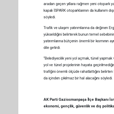
aradan geçen yıllara rağmen yeni otopark yat
kapalı İSPARK otoparklarının da kullanım dış
söyledi.
Trafik ve ulaşım yatırımlarına da değinen Er
yükseldiğini belirterek bunun temel sebebini
yatırımlarına bütçenin önemli bir kısmının a
dile getirdi.
“Belediyecilik yeni yol açmak, tünel yapmak v
yol ve tünel projelerinin hayata geçirilmediğ
trafiğini önemli ölçüde rahatlattığını belirt
da içinden çıkılmaz bir hal alacağını söyledi.
AK Parti Gaziosmanpaşa İlçe Başkanı İsma
ekonomi, gençlik, güvenlik ve dış politi