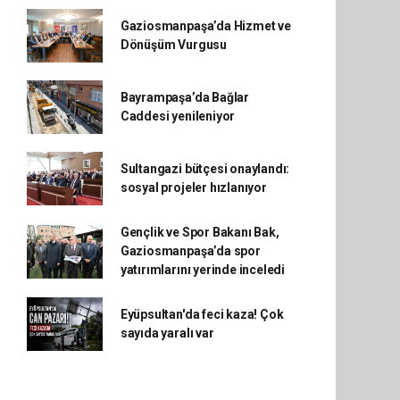
Gaziosmanpaşa’da Hizmet ve
Dönüşüm Vurgusu
Bayrampaşa’da Bağlar
Caddesi yenileniyor
Sultangazi bütçesi onaylandı:
sosyal projeler hızlanıyor
Gençlik ve Spor Bakanı Bak,
Gaziosmanpaşa’da spor
yatırımlarını yerinde inceledi
Eyüpsultan'da feci kaza! Çok
sayıda yaralı var