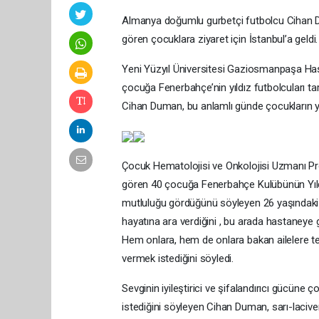
Almanya doğumlu gurbetçi futbolcu Cihan Du
gören çocuklara ziyaret için İstanbul’a geldi
Yeni Yüzyıl Üniversitesi Gaziosmanpaşa Has
çocuğa Fenerbahçe’nin yıldız futbolcuları tar
Cihan Duman, bu anlamlı günde çocukların yü
Çocuk Hematolojisi ve Onkolojisi Uzmanı Prof.
gören 40 çocuğa Fenerbahçe Kulübünün Yıldız
mutluluğu gördüğünü söyleyen 26 yaşındaki e
hayatına ara verdiğini , bu arada hastaneye ge
Hem onlara, hem de onlara bakan ailelere te
vermek istediğini söyledi.
Sevginin iyileştirici ve şifalandırıcı gücüne 
istediğini söyleyen Cihan Duman, sarı-lacive