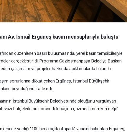
nı Av. İsmail Ergüneş basın mensuplarıyla buluştu
fından düzenlenen basın buluşmasında, yerel basın temsilcileriyle
rmeler gerçekleştirildi. Programa Gaziosmanpaşa Belediye Başkan
m eden çalışmalar ve projeler hakkında açıklamalarda bulundu.
ulaşım sorunlarına dikkat çeken Ergüneş, İstanbul Büyükşehir
unların büyüdüğünü ifade etti.
nının İstanbul Büyükşehir Belediyesi’nde olduğunu vurgulayan
tevazı bütçelerle bu sorunu tek başına çözmesi mümkün değil”
lerinde verdiği “100 bin araçlık otopark” vaadini hatırlatan Ergüneş,