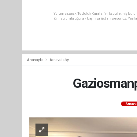
Yorum yazarak Topluluk Kuralları’nı kabul etmiş bulun
tüm sorumluluğu tek başınıza üstleniyorsunuz. Yazıla
Anasayfa
Arnavutköy
Gaziosmanp
Arnavu