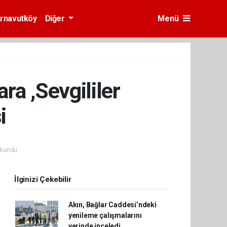
rnavutköy
Diğer
Menü
ra ,Sevgililer
si
kundu.
İlginizi Çekebilir
Akın, Bağlar Caddesi’ndeki
yenileme çalışmalarını
yerinde inceledi