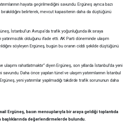
ırımlarının hayata geçirilmediğini savundu. Ergüneş ayrıca bazı
ı bırakıldığını belirterek, mevcut kapasitenin daha da düştüğünü
güneş, İstanbul’un Avrupa’da trafik yoğunluğunda ilk sıraya
n yatırımsızlık olduğunu ifade etti. AK Parti döneminde ulaşım
yrıldığını söyleyen Ergüneş, bugün bu oranın ciddi şekilde düştüğünü
e ulaşımı rahatlatmaktır” diyen Ergüneş, son yıllarda İstanbul’da yeni
ini savundu. Daha önce yapılan tünel ve ulaşım yatırımlarının İstanbul
en Ergüneş, yeni yatırımlar yapılmadığı takdirde trafik sorununun daha
il Ergüneş, basın mensuplarıyla bir araya geldiği toplantıda
ka başlıklarında değerlendirmelerde bulundu.