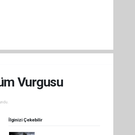
şüm Vurgusu
undu.
İlginizi Çekebilir