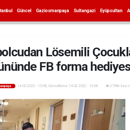
tanbul
Güncel
Gaziosmanpaşa
Sultangazi
Eyüpsultan
A
olcudan Lösemili Çocukla
ününde FB forma hediye
14.02.2022 - 13:08, Güncelleme: 14.02.2022 - 13:08
2798+ kez o
anpaşa