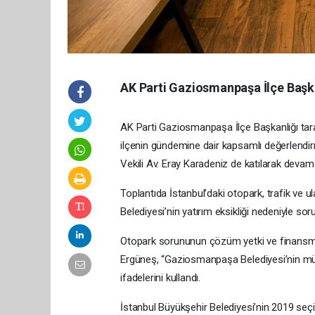
AK Parti Gaziosmanpaşa İlçe Başka
AK Parti Gaziosmanpaşa İlçe Başkanlığı tara
ilçenin gündemine dair kapsamlı değerlendi
Vekili Av. Eray Karadeniz de katılarak deva
Toplantıda İstanbul’daki otopark, trafik ve 
Belediyesi’nin yatırım eksikliği nedeniyle sor
Otopark sorununun çözüm yetki ve finansma
Ergüneş, “Gaziosmanpaşa Belediyesi’nin mü
ifadelerini kullandı.
İstanbul Büyükşehir Belediyesi’nin 2019 seçim