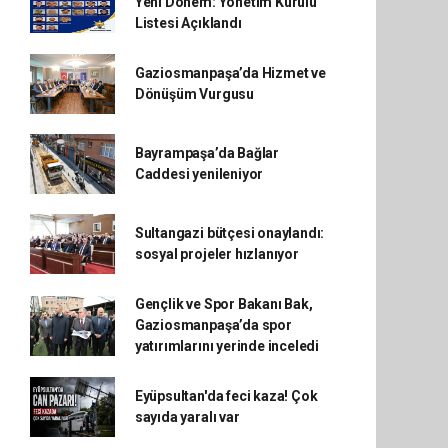
Yeni Dönem: Yönetim Kurulu
Listesi Açıklandı
Gaziosmanpaşa’da Hizmet ve
Dönüşüm Vurgusu
Bayrampaşa’da Bağlar
Caddesi yenileniyor
Sultangazi bütçesi onaylandı:
sosyal projeler hızlanıyor
Gençlik ve Spor Bakanı Bak,
Gaziosmanpaşa’da spor
yatırımlarını yerinde inceledi
Eyüpsultan'da feci kaza! Çok
sayıda yaralı var