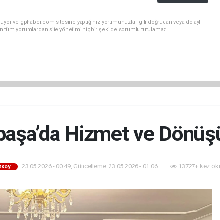
uyor ve gphaber.com sitesine yaptığınız yorumunuzla ilgili doğrudan veya dolaylı
n tüm yorumlardan site yönetimi hiçbir şekilde sorumlu tutulamaz.
aşa’da Hizmet ve Dönü
23.05.2026 - 00:49, Güncelleme: 23.05.2026 - 01:06
13727+ kez ok
tköy