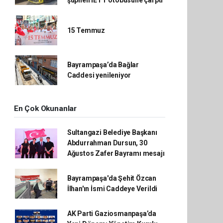
şüpheli İETT otobüsüne çarptı
15 Temmuz
Bayrampaşa’da Bağlar
Caddesi yenileniyor
En Çok Okunanlar
Sultangazi Belediye Başkanı
Abdurrahman Dursun, 30
Ağustos Zafer Bayramı mesajı
Bayrampaşa'da Şehit Özcan
İlhan'ın İsmi Caddeye Verildi
AK Parti Gaziosmanpaşa’da