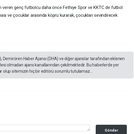
son veren genç futbolcu daha önce Fethiye Spor ve KKTC de futbol
ası ve çocuklar arasında köprü kurarak, çocukları sevindirecek
), Demirören Haber Ajansı (DHA) ve diğer ajanslar tarafından eklenen
lesi olmadan ajans kanallarından çekilmektedir. Bu haberlerde yer
 olup sitemizin hiç bir editörü sorumlu tutulamaz...
Gönder