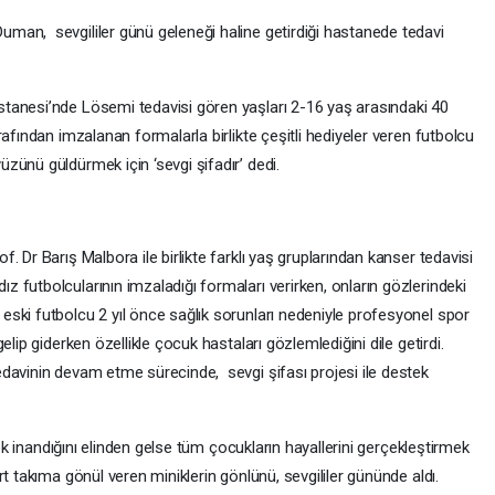
man, sevgililer günü geleneği haline getirdiği hastanede tedavi
.
tanesi’nde Lösemi tedavisi gören yaşları 2-16 yaş arasındaki 40
afından imzalanan formalarla birlikte çeşitli hediyeler veren futbolcu
zünü güldürmek için ‘sevgi şifadır’ dedi.
 Dr Barış Malbora ile birlikte farklı yaş gruplarından kanser tedavisi
 futbolcularının imzaladığı formaları verirken, onların gözlerindeki
ski futbolcu 2 yıl önce sağlık sorunları nedeniyle profesyonel spor
lip giderken özellikle çocuk hastaları gözlemlediğini dile getirdi.
davinin devam etme sürecinde, sevgi şifası projesi ile destek
çok inandığını elinden gelse tüm çocukların hayallerini gerçekleştirmek
rt takıma gönül veren miniklerin gönlünü, sevgililer gününde aldı.