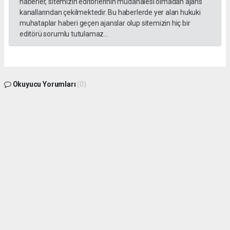
haberler, sitemizin editörlerinin müdahalesi olmadan ajans
kanallarından çekilmektedir. Bu haberlerde yer alan hukuki
muhataplar haberi geçen ajanslar olup sitemizin hiç bir
editörü sorumlu tutulamaz...
Okuyucu Yorumları
(0)
Gönder
Yorum yazarak Topluluk Kuralları’nı kabul etmiş bulunuyor ve gphaber.com sitesine
yaptığınız yorumunuzla ilgili doğrudan veya dolaylı tüm sorumluluğu tek başınıza
üstleniyorsunuz. Yazılan tüm yorumlardan site yönetimi hiçbir şekilde sorumlu
tutulamaz.
haber paketi
haber scripti
haber yazılımı