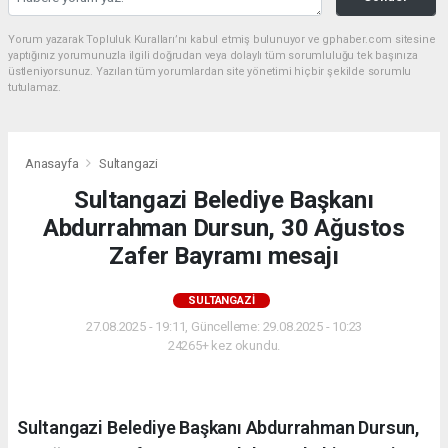
Yorum yazarak Topluluk Kuralları’nı kabul etmiş bulunuyor ve gphaber.com sitesine
yaptığınız yorumunuzla ilgili doğrudan veya dolaylı tüm sorumluluğu tek başınıza
üstleniyorsunuz. Yazılan tüm yorumlardan site yönetimi hiçbir şekilde sorumlu
tutulamaz.
Anasayfa
Sultangazi
Sultangazi Belediye Başkanı
Abdurrahman Dursun, 30 Ağustos
Zafer Bayramı mesajı
SULTANGAZI
27.08.2025 - 19:11, Güncelleme: 29.08.2025 - 10:23
24265+ kez okundu.
Sultangazi Belediye Başkanı Abdurrahman Dursun,