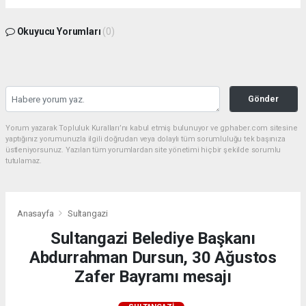
Okuyucu Yorumları
(0)
Gönder
Yorum yazarak Topluluk Kuralları’nı kabul etmiş bulunuyor ve gphaber.com sitesine
yaptığınız yorumunuzla ilgili doğrudan veya dolaylı tüm sorumluluğu tek başınıza
üstleniyorsunuz. Yazılan tüm yorumlardan site yönetimi hiçbir şekilde sorumlu
tutulamaz.
Anasayfa
Sultangazi
Sultangazi Belediye Başkanı
Abdurrahman Dursun, 30 Ağustos
Zafer Bayramı mesajı