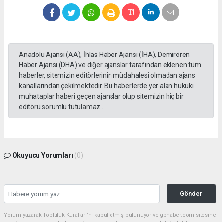
Anadolu Ajansı (AA), İhlas Haber Ajansı (İHA), Demirören
Haber Ajansı (DHA) ve diğer ajanslar tarafından eklenen tüm
haberler, sitemizin editörlerinin müdahalesi olmadan ajans
kanallarından çekilmektedir. Bu haberlerde yer alan hukuki
muhataplar haberi geçen ajanslar olup sitemizin hiç bir
editörü sorumlu tutulamaz...
Okuyucu Yorumları
(0)
Gönder
Yorum yazarak Topluluk Kuralları’nı kabul etmiş bulunuyor ve gphaber.com sitesine