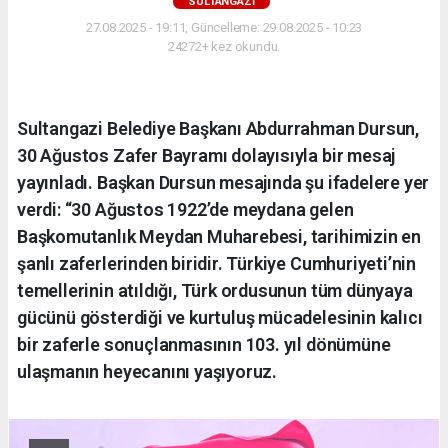
SULTANGAZI
27.08.2025 - 19:11, Güncelleme: 29.08.2025 - 10:23
24272+ kez okundu.
Sultangazi Belediye Başkanı Abdurrahman Dursun,
30 Ağustos Zafer Bayramı dolayısıyla bir mesaj
yayınladı. Başkan Dursun mesajında şu ifadelere yer
verdi: “30 Ağustos 1922’de meydana gelen
Başkomutanlık Meydan Muharebesi, tarihimizin en
şanlı zaferlerinden biridir. Türkiye Cumhuriyeti’nin
temellerinin atıldığı, Türk ordusunun tüm dünyaya
gücünü gösterdiği ve kurtuluş mücadelesinin kalıcı
bir zaferle sonuçlanmasının 103. yıl dönümüne
ulaşmanın heyecanını yaşıyoruz.