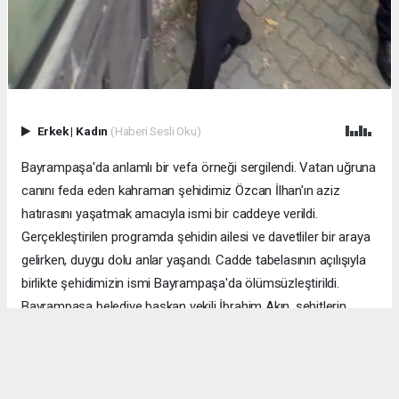
Erkek
|
Kadın
(Haberi Sesli Oku)
Bayrampaşa'da anlamlı bir vefa örneği sergilendi. Vatan uğruna
canını feda eden kahraman şehidimiz Özcan İlhan'ın aziz
hatırasını yaşatmak amacıyla ismi bir caddeye verildi.
Gerçekleştirilen programda şehidin ailesi ve davetliler bir araya
gelirken, duygu dolu anlar yaşandı. Cadde tabelasının açılışıyla
birlikte şehidimizin ismi Bayrampaşa'da ölümsüzleştirildi.
Bayrampaşa belediye başkan vekili İbrahim Akın, şehitlerin
emanetine sahip çıkmanın millet olarak en önemli
sorumluluklardan biri olduğunu vurgulayarak, bu anlamlı
çalışmanın gelecek nesillere vatan sevgisini ve kahramanlık
ruhunu aktarması temennisinde bulundu. Program, şehit