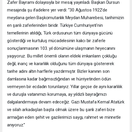
Zafer Bayramı dolayısıyla bir mesaj yayınladı. Başkan Dursun
mesajında şu ifadelere yer verdi: “30 Ağustos 1922’de
meydana gelen Başkomutanlık Meydan Muharebesi, tarihimizin
en şanlı zaferlerinden biridir. Türkiye Cumhuriyeti’nin
temellerinin atıldığı, Türk ordusunun tüm dünyaya gücünü
gösterdiği ve kurtuluş mücadelesinin kalıcı bir zaferle
sonuçlanmasının 103. yıl dönümüne ulaşmanın heyecanını
yaşıyoruz. Bu millet önemli olanın eldeki imkanların çokluğu
değil, inanç ve kararlılık olduğunu tüm dünyaya göstererek
tarihe adını altın harflerle yazdırmıştır. Bizler kanının son
damlasına kadar bağımsızlığından ve hürriyetinden ödün
vermeyen bir ecdadın torunlarıyız. Yıllar geçse de aynı kararlılık
ve duruşla vatanımızı korumaya, ay yıldızlı bayrağımızı
dalgalandırmaya devam edeceğiz. Gazi Mustafa Kemal Atatürk
ve silah arkadaşları başta olmak üzere bu şanlı zaferi bize
armağan eden şehit ve gazilerimizi saygı, rahmet ve minnetle
anıyoruz.”