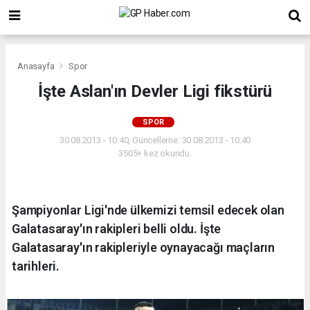
Anasayfa
Spor
İşte Aslan'ın Devler Ligi fikstürü
SPOR
30.08.2013 - 10:40, Güncelleme: 30.08.2013 - 10:40
3505+ kez okundu.
Şampiyonlar Ligi'nde ülkemizi temsil edecek olan
Galatasaray'ın rakipleri belli oldu. İşte
Galatasaray'ın rakipleriyle oynayacağı maçların
tarihleri.