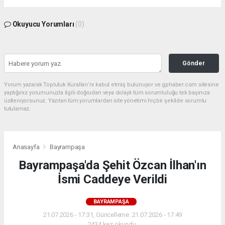
Okuyucu Yorumları
(0)
Gönder
Yorum yazarak Topluluk Kuralları’nı kabul etmiş bulunuyor ve gphaber.com sitesine
yaptığınız yorumunuzla ilgili doğrudan veya dolaylı tüm sorumluluğu tek başınıza
üstleniyorsunuz. Yazılan tüm yorumlardan site yönetimi hiçbir şekilde sorumlu
tutulamaz.
Anasayfa
Bayrampaşa
Bayrampaşa'da Şehit Özcan İlhan'ın
İsmi Caddeye Verildi
BAYRAMPAŞA
21.07.2026 - 17:31, Güncelleme: 21.07.2026 - 17:49
2434 kez okundu.