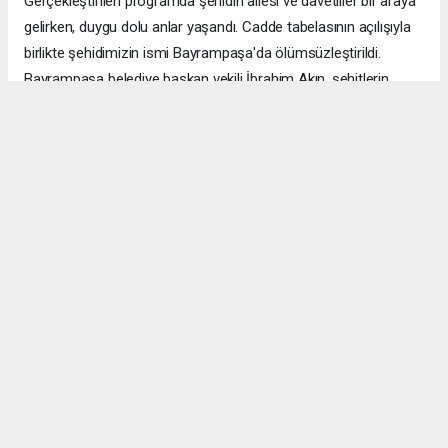
Gerçekleştirilen programda şehidin ailesi ve davetliler bir araya
gelirken, duygu dolu anlar yaşandı. Cadde tabelasının açılışıyla
birlikte şehidimizin ismi Bayrampaşa'da ölümsüzleştirildi.
Bayrampaşa belediye başkan vekili İbrahim Akın, şehitlerin
emanetine sahip çıkmanın millet olarak en önemli
sorumluluklardan biri olduğunu vurgulayarak, bu anlamlı
çalışmanın gelecek nesillere vatan sevgisini ve kahramanlık
ruhunu aktarması temennisinde bulundu. Program, şehit
ailesine gösterilen ilgi ve destekle sona ererken, katılımcılar
şehit Özcan İlhan'ı rahmet ve minnetle andı. Allah tüm
şehitlerimize rahmet eylesin. Mekânları cennet olsun.
Anadolu Ajansı (AA), İhlas Haber Ajansı (İHA), Demirören
Haber Ajansı (DHA) ve diğer ajanslar tarafından eklenen tüm
haberler, sitemizin editörlerinin müdahalesi olmadan ajans