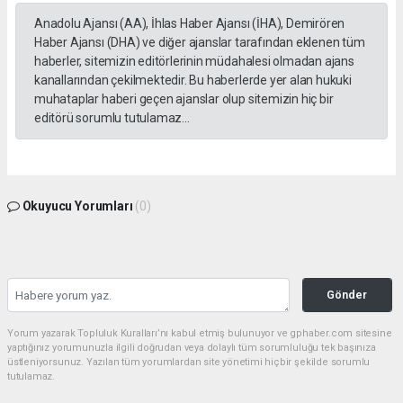
Anadolu Ajansı (AA), İhlas Haber Ajansı (İHA), Demirören
Haber Ajansı (DHA) ve diğer ajanslar tarafından eklenen tüm
haberler, sitemizin editörlerinin müdahalesi olmadan ajans
kanallarından çekilmektedir. Bu haberlerde yer alan hukuki
muhataplar haberi geçen ajanslar olup sitemizin hiç bir
editörü sorumlu tutulamaz...
Okuyucu Yorumları
(0)
Gönder
Yorum yazarak Topluluk Kuralları’nı kabul etmiş bulunuyor ve gphaber.com sitesine
yaptığınız yorumunuzla ilgili doğrudan veya dolaylı tüm sorumluluğu tek başınıza
üstleniyorsunuz. Yazılan tüm yorumlardan site yönetimi hiçbir şekilde sorumlu
tutulamaz.