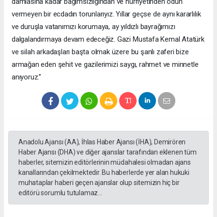
damlasına kadar bağımsızlığından ve hürriyetinden ödün
vermeyen bir ecdadın torunlarıyız. Yıllar geçse de aynı kararlılık
ve duruşla vatanımızı korumaya, ay yıldızlı bayrağımızı
dalgalandırmaya devam edeceğiz. Gazi Mustafa Kemal Atatürk
ve silah arkadaşları başta olmak üzere bu şanlı zaferi bize
armağan eden şehit ve gazilerimizi saygı, rahmet ve minnetle
anıyoruz.”
Anadolu Ajansı (AA), İhlas Haber Ajansı (İHA), Demirören
Haber Ajansı (DHA) ve diğer ajanslar tarafından eklenen tüm
haberler, sitemizin editörlerinin müdahalesi olmadan ajans
kanallarından çekilmektedir. Bu haberlerde yer alan hukuki
muhataplar haberi geçen ajanslar olup sitemizin hiç bir
editörü sorumlu tutulamaz...