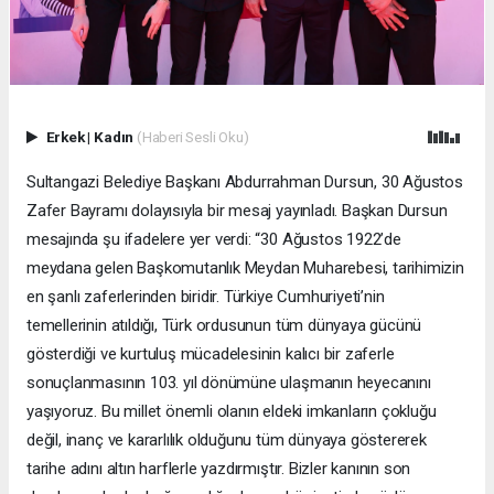
Erkek
|
Kadın
(Haberi Sesli Oku)
Sultangazi Belediye Başkanı Abdurrahman Dursun, 30 Ağustos
Zafer Bayramı dolayısıyla bir mesaj yayınladı. Başkan Dursun
mesajında şu ifadelere yer verdi: “30 Ağustos 1922’de
meydana gelen Başkomutanlık Meydan Muharebesi, tarihimizin
en şanlı zaferlerinden biridir. Türkiye Cumhuriyeti’nin
temellerinin atıldığı, Türk ordusunun tüm dünyaya gücünü
gösterdiği ve kurtuluş mücadelesinin kalıcı bir zaferle
sonuçlanmasının 103. yıl dönümüne ulaşmanın heyecanını
yaşıyoruz. Bu millet önemli olanın eldeki imkanların çokluğu
değil, inanç ve kararlılık olduğunu tüm dünyaya göstererek
tarihe adını altın harflerle yazdırmıştır. Bizler kanının son