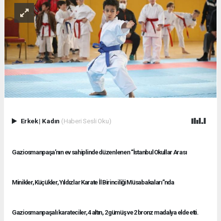
Erkek
|
Kadın
(Haberi Sesli Oku)
Gaziosmanpaşa’nın ev sahiplinde düzenlenen “İstanbul Okullar Arası
Minikler, Küçükler, Yıldızlar Karate İl Birinciliği Müsabakaları”nda
Gaziosmanpaşalı karateciler, 4 altın, 2 gümüş ve 2 bronz madalya elde etti.