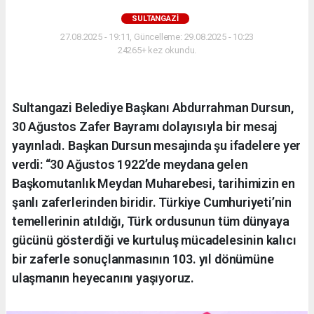
SULTANGAZI
27.08.2025 - 19:11, Güncelleme: 29.08.2025 - 10:23
24265+ kez okundu.
Sultangazi Belediye Başkanı Abdurrahman Dursun,
30 Ağustos Zafer Bayramı dolayısıyla bir mesaj
yayınladı. Başkan Dursun mesajında şu ifadelere yer
verdi: “30 Ağustos 1922’de meydana gelen
Başkomutanlık Meydan Muharebesi, tarihimizin en
şanlı zaferlerinden biridir. Türkiye Cumhuriyeti’nin
temellerinin atıldığı, Türk ordusunun tüm dünyaya
gücünü gösterdiği ve kurtuluş mücadelesinin kalıcı
bir zaferle sonuçlanmasının 103. yıl dönümüne
ulaşmanın heyecanını yaşıyoruz.