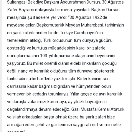
Sultangazi Belediye Başkanı Abdurrahman Dursun, 30 Ağustos
Zafer Bayramı dolayısıyla bir mesaj yayınladı. Başkan Dursun
mesajında şu ifadelere yer verdi: “30 Ağustos 1922’de
meydana gelen Başkomutanlık Meydan Muharebesi, tarihimizin
en şanlı zaferlerinden biridir. Türkiye Cumhuriyeti’nin
temellerinin atıldığı, Türk ordusunun tüm dünyaya gücünü
gösterdiği ve kurtuluş mücadelesinin kalıcı bir zaferle
sonuçlanmasının 103. yıl dönümüne ulaşmanın heyecanını
yaşıyoruz. Bu millet önemli olanın eldeki imkanların çokluğu
değil, inanç ve kararlılık olduğunu tüm dünyaya göstererek
tarihe adını altın harflerle yazdırmıştır. Bizler kanının son
damlasına kadar bağımsızlığından ve hürriyetinden ödün
vermeyen bir ecdadın torunlarıyız. Yıllar geçse de aynı kararlılık
ve duruşla vatanımızı korumaya, ay yıldızlı bayrağımızı
dalgalandırmaya devam edeceğiz. Gazi Mustafa Kemal Atatürk
ve silah arkadaşları başta olmak üzere bu şanlı zaferi bize
armağan eden şehit ve gazilerimizi saygı, rahmet ve minnetle