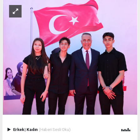
Erkek
|
Kadın
(Haberi Sesli Oku)