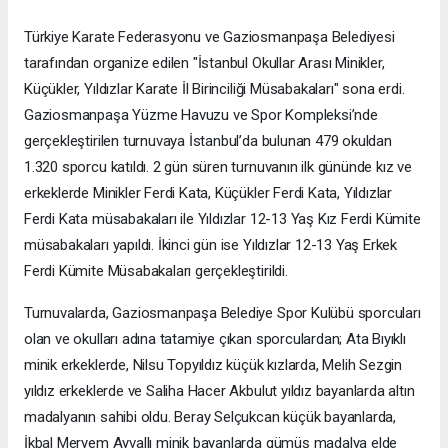
Türkiye Karate Federasyonu ve Gaziosmanpaşa Belediyesi
tarafından organize edilen "İstanbul Okullar Arası Minikler,
Küçükler, Yıldızlar Karate İl Birinciliği Müsabakaları" sona erdi.
Gaziosmanpaşa Yüzme Havuzu ve Spor Kompleksi’nde
gerçekleştirilen turnuvaya İstanbul’da bulunan 479 okuldan
1.320 sporcu katıldı. 2 gün süren turnuvanın ilk gününde kız ve
erkeklerde Minikler Ferdi Kata, Küçükler Ferdi Kata, Yıldızlar
Ferdi Kata müsabakaları ile Yıldızlar 12-13 Yaş Kız Ferdi Kümite
müsabakaları yapıldı. İkinci gün ise Yıldızlar 12-13 Yaş Erkek
Ferdi Kümite Müsabakaları gerçekleştirildi.
Turnuvalarda, Gaziosmanpaşa Belediye Spor Kulübü sporcuları
olan ve okulları adına tatamiye çıkan sporculardan; Ata Bıyıklı
minik erkeklerde, Nilsu Topyıldız küçük kızlarda, Melih Sezgin
yıldız erkeklerde ve Saliha Hacer Akbulut yıldız bayanlarda altın
madalyanın sahibi oldu. Beray Selçukcan küçük bayanlarda,
İkbal Meryem Ayvallı minik bayanlarda gümüş madalya elde