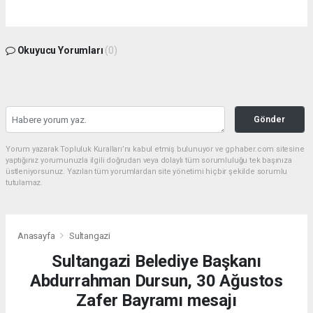
Okuyucu Yorumları
(0)
Gönder
Yorum yazarak Topluluk Kuralları’nı kabul etmiş bulunuyor ve gphaber.com sitesine
yaptığınız yorumunuzla ilgili doğrudan veya dolaylı tüm sorumluluğu tek başınıza
üstleniyorsunuz. Yazılan tüm yorumlardan site yönetimi hiçbir şekilde sorumlu
tutulamaz.
Anasayfa
Sultangazi
Sultangazi Belediye Başkanı
Abdurrahman Dursun, 30 Ağustos
Zafer Bayramı mesajı