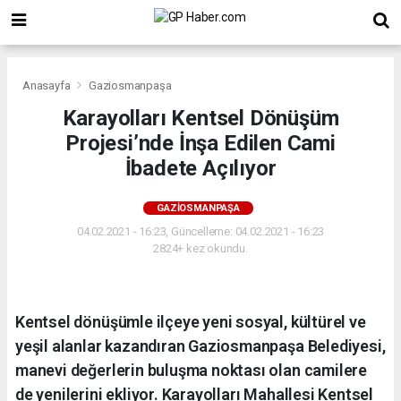
Anasayfa
Gaziosmanpaşa
Karayolları Kentsel Dönüşüm
Projesi’nde İnşa Edilen Cami
İbadete Açılıyor
GAZIOSMANPAŞA
04.02.2021 - 16:23, Güncelleme: 04.02.2021 - 16:23
2824+ kez okundu.
Kentsel dönüşümle ilçeye yeni sosyal, kültürel ve
yeşil alanlar kazandıran Gaziosmanpaşa Belediyesi,
manevi değerlerin buluşma noktası olan camilere
de yenilerini ekliyor. Karayolları Mahallesi Kentsel