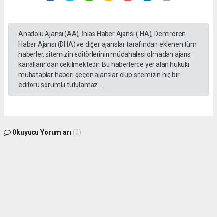
Anadolu Ajansı (AA), İhlas Haber Ajansı (İHA), Demirören
Haber Ajansı (DHA) ve diğer ajanslar tarafından eklenen tüm
haberler, sitemizin editörlerinin müdahalesi olmadan ajans
kanallarından çekilmektedir. Bu haberlerde yer alan hukuki
muhataplar haberi geçen ajanslar olup sitemizin hiç bir
editörü sorumlu tutulamaz...
Okuyucu Yorumları
(0)
Gönder
Yorum yazarak Topluluk Kuralları’nı kabul etmiş bulunuyor ve gphaber.com sitesine
yaptığınız yorumunuzla ilgili doğrudan veya dolaylı tüm sorumluluğu tek başınıza
üstleniyorsunuz. Yazılan tüm yorumlardan site yönetimi hiçbir şekilde sorumlu
tutulamaz.