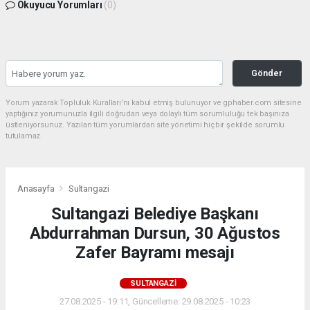
Okuyucu Yorumları
(0)
Gönder
Yorum yazarak Topluluk Kuralları’nı kabul etmiş bulunuyor ve gphaber.com sitesine
yaptığınız yorumunuzla ilgili doğrudan veya dolaylı tüm sorumluluğu tek başınıza
üstleniyorsunuz. Yazılan tüm yorumlardan site yönetimi hiçbir şekilde sorumlu
tutulamaz.
Anasayfa
Sultangazi
Sultangazi Belediye Başkanı
Abdurrahman Dursun, 30 Ağustos
Zafer Bayramı mesajı
SULTANGAZI
27.08.2025 - 19:11, Güncelleme: 29.08.2025 - 10:23