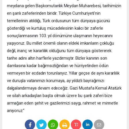
meydana gelen Başkomutanlık Meydan Muharebesi, tarihimizin
en şanlı zaferlerinden biridir. Türkiye Cumhuriyeti’nin
temellerinin atıldığı, Türk ordusunun tüm dünyaya gücünü
gösterdiği ve kurtuluş mücadelesinin kalıcı bir zaferle
sonuçlanmasının 103. yıl dönümüne ulaşmanın heyecanını
yaşıyoruz. Bu millet önemli olanın eldeki imkanların çokluğu
değil, inanç ve kararlılık olduğunu tüm dünyaya göstererek
tarihe adını altın harflerle yazdırmıştır. Bizler kanının son
damlasına kadar bağımsızlığından ve hürriyetinden ödün
vermeyen bir ecdadın torunlarıyız. Yıllar geçse de aynı kararlılık
ve duruşla vatanımızı korumaya, ay yıldızlı bayrağımızı
dalgalandırmaya devam edeceğiz. Gazi Mustafa Kemal Atatürk
ve silah arkadaşları başta olmak üzere bu şanlı zaferi bize
armağan eden şehit ve gazilerimizi saygı, rahmet ve minnetle
anıyoruz.”