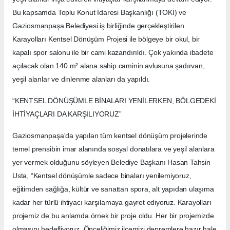
Bu kapsamda Toplu Konut İdaresi Başkanlığı (TOKİ) ve
Gaziosmanpaşa Belediyesi iş birliğinde gerçekleştirilen
Karayolları Kentsel Dönüşüm Projesi ile bölgeye bir okul, bir
kapalı spor salonu ile bir cami kazandırıldı. Çok yakında ibadete
açılacak olan 140 m² alana sahip caminin avlusuna şadırvan,
yeşil alanlar ve dinlenme alanları da yapıldı.
“KENTSEL DÖNÜŞÜMLE BİNALARI YENİLERKEN, BÖLGEDEKİ
İHTİYAÇLARI DA KARŞILIYORUZ”
Gaziosmanpaşa'da yapılan tüm kentsel dönüşüm projelerinde
temel prensibin imar alanında sosyal donatılara ve yeşil alanlara
yer vermek olduğunu söyleyen Belediye Başkanı Hasan Tahsin
Usta, “Kentsel dönüşümle sadece binaları yenilemiyoruz,
eğitimden sağlığa, kültür ve sanattan spora, alt yapıdan ulaşıma
kadar her türlü ihtiyacı karşılamaya gayret ediyoruz. Karayolları
projemiz de bu anlamda örnek bir proje oldu. Her bir projemizde
olmasını hedefliyoruz. Önceliğimiz ilçemizi depremlere hazır hale