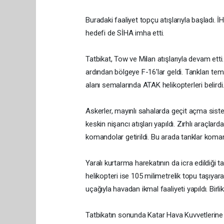
Buradaki faaliyet topçu atışlarıyla başladı. İ
hedefi de SİHA imha etti.
Tatbikat, Tow ve Milan atışlarıyla devam etti
ardından bölgeye F-16'lar geldi. Tankları te
alanı semalarında ATAK helikopterleri belirdi.
Askerler, mayınlı sahalarda geçit açma siste
keskin nişancı atışları yapıldı. Zırhlı araçla
komandolar getirildi. Bu arada tanklar koman
Yaralı kurtarma harekatının da icra edildiği 
helikopteri ise 105 milimetrelik topu taşıyara
uçağıyla havadan ikmal faaliyeti yapıldı. Birl
Tatbikatın sonunda Katar Hava Kuvvetlerine 