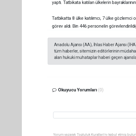
yaptı. Tatbikata katılan ülkelerin bayraklarını
Tatbikatta 8 ülke katılımcı, 7 ülke gözlemci
görev aldı. Bin 446 personelin görevlendirildiğ
Anadolu Ajansı (AA), İhlas Haber Ajansı (İHA
tüm haberler, sitemizin editörlerinin müdaha
alan hukuki muhataplar haberi geçen ajanslar
Okuyucu Yorumları
(0)
Yorum yazarak Topluluk Kuralları’nı kabul etmiş bulun