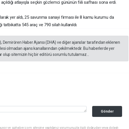
n açıldığı atlayışla seçkin gözlemci gününün fiili safhası sona erdi.
 olarak yer aldı, 25 savunma sanayi firması ile 8 kamu kurumu da
i tatbikatta 545 araç ve 790 silah kullanıldı.
), Demirören Haber Ajansı (DHA) ve diğer ajanslar tarafından eklenen
lesi olmadan ajans kanallarından çekilmektedir. Bu haberlerde yer
 olup sitemizin hiç bir editörü sorumlu tutulamaz...
Gönder
uyor ve gphaber.com sitesine yaptığınız yorumunuzla ilgili doğrudan veya dolaylı