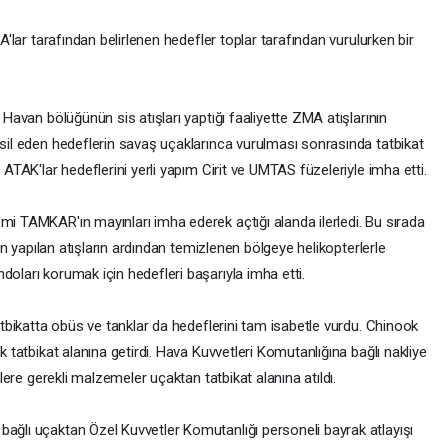
HA'lar tarafından belirlenen hedefler toplar tarafından vurulurken bir
. Havan bölüğünün sis atışları yaptığı faaliyette ZMA atışlarının
msil eden hedeflerin savaş uçaklarınca vurulması sonrasında tatbikat
 ATAK'lar hedeflerini yerli yapım Cirit ve UMTAS füzeleriyle imha etti.
mi TAMKAR'ın mayınları imha ederek açtığı alanda ilerledi. Bu sırada
rdan yapılan atışların ardından temizlenen bölgeye helikopterlerle
doları korumak için hedefleri başarıyla imha etti.
tatbikatta obüs ve tanklar da hedeflerini tam isabetle vurdu. Chinook
k tatbikat alanına getirdi. Hava Kuvvetleri Komutanlığına bağlı nakliye
iklere gerekli malzemeler uçaktan tatbikat alanına atıldı.
bağlı uçaktan Özel Kuvvetler Komutanlığı personeli bayrak atlayışı