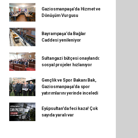
Gaziosmanpaşa’da Hizmet ve
Dönüşüm Vurgusu
Bayrampaşa’da Bağlar
Caddesi yenileniyor
Sultangazi bütçesi onaylandı:
sosyal projeler hızlanıyor
Gençlik ve Spor Bakanı Bak,
Gaziosmanpaşa’da spor
yatırımlarını yerinde inceledi
Eyüpsultan'da feci kaza! Çok
sayıda yaralı var