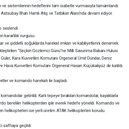
h ve sistemlerinin hedeflerini tam isabetle vurmasıyla tamamlandı.
it Astsubay İlhan Hamlı Atış ve Tatbikat Alanı'nda devam ediyor.
re seslendi
n kararlılık vurgusu
kar ve şiddetli soğuklarda harekat imkan ve kabiliyetlerini denemek
kleştirilen "Seçkin Gözlemci Günü"ne Milli Savunma Bakanı Hulusi
Güler, Kara Kuvvetleri Komutanı Orgeneral Ümit Dündar, Deniz
ve Hava Kuvvetleri Komutanı Orgeneral Hasan Küçükakyüz de katıldı.
etler ve komando harekatı ile başladı.
e komandolar getirildi. Karlı tepeye bırakılan komandolar, kayaklarla
ordo bereliler helikopterden iple inerek hedefe yöneldi. Komando ve
n helikopterleri ise yerli üretim ATAK helikopterleri korudu.
i safhaya geçildi.