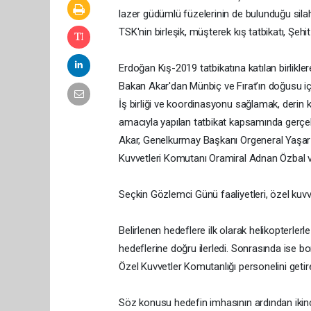
lazer güdümlü füzelerinin de bulunduğu sila
TSK'nin birleşik, müşterek kış tatbikatı, Şeh
Erdoğan Kış-2019 tatbikatına katılan birlikle
Bakan Akar'dan Münbiç ve Fırat’ın doğusu içi
İş birliği ve koordinasyonu sağlamak, derin 
amacıyla yapılan tatbikat kapsamında gerçe
Akar, Genelkurmay Başkanı Orgeneral Yaşar 
Kuvvetleri Komutanı Oramiral Adnan Özbal 
Seçkin Gözlemci Günü faaliyetleri, özel kuvv
Belirlenen hedeflere ilk olarak helikopterlerl
hedeflerine doğru ilerledi. Sonrasında ise b
Özel Kuvvetler Komutanlığı personelini getire
Söz konusu hedefin imhasının ardından ikinc