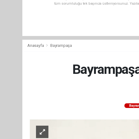
tüm sorumluluğu tek başınıza üstleniyorsunuz. Yazıla
Anasayfa
Bayrampaşa
Bayrampaşa'
Bayra