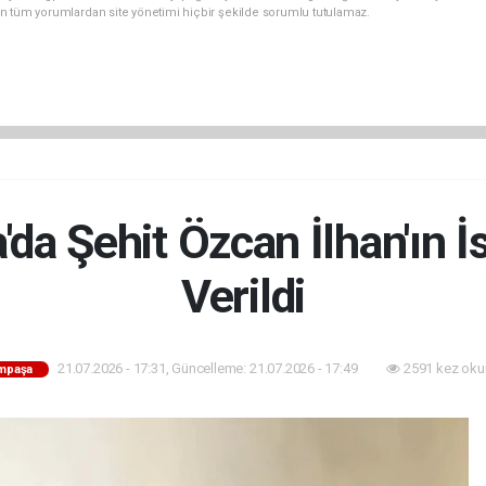
n tüm yorumlardan site yönetimi hiçbir şekilde sorumlu tutulamaz.
da Şehit Özcan İlhan'ın 
Verildi
21.07.2026 - 17:31, Güncelleme: 21.07.2026 - 17:49
2591 kez oku
mpaşa