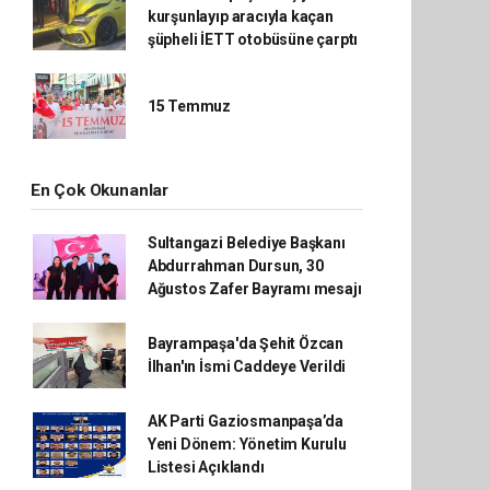
kurşunlayıp aracıyla kaçan
şüpheli İETT otobüsüne çarptı
15 Temmuz
En Çok Okunanlar
Sultangazi Belediye Başkanı
Abdurrahman Dursun, 30
Ağustos Zafer Bayramı mesajı
Bayrampaşa'da Şehit Özcan
İlhan'ın İsmi Caddeye Verildi
AK Parti Gaziosmanpaşa’da
Yeni Dönem: Yönetim Kurulu
Listesi Açıklandı