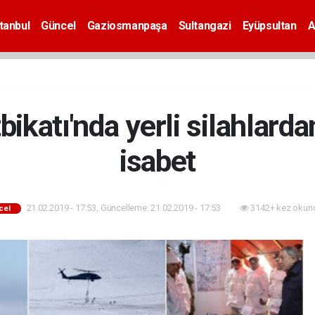
tanbul
Güncel
Gaziosmanpaşa
Sultangazi
Eyüpsultan
A
bikatı'nda yerli silahlard
isabet
21.02.2019 - 17:53, Güncelleme: 21.02.2019 - 17:53
3142+ kez okun
cel