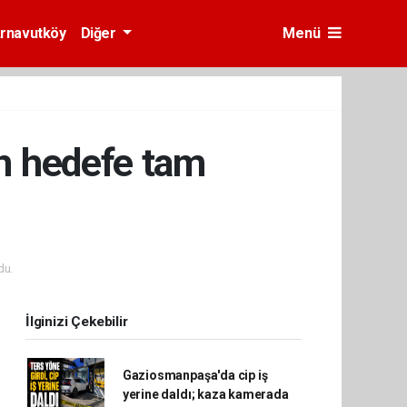
rnavutköy
Diğer
Menü
an hedefe tam
du.
İlginizi Çekebilir
Gaziosmanpaşa'da cip iş
yerine daldı; kaza kamerada