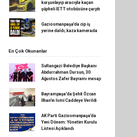
kurşunlayıp aracıyla kaçan
şüpheli İETT otobüsüne çarptı
Gaziosmanpaşa'da cip iş
yerine daldı; kaza kamerada
En Çok Okunanlar
Sultangazi Belediye Başkanı
Abdurrahman Dursun, 30
Ağustos Zafer Bayramı mesajı
Bayrampaşa'da Şehit Özcan
İlhan'ın İsmi Caddeye Verildi
AK Parti Gaziosmanpaşa’da
Yeni Dönem: Yönetim Kurulu
Listesi Açıklandı