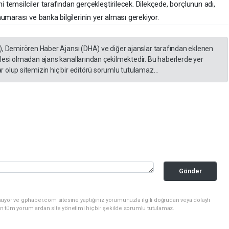
i temsilciler tarafından gerçekleştirilecek. Dilekçede, borçlunun adı,
 numarası ve banka bilgilerinin yer alması gerekiyor.
), Demirören Haber Ajansı (DHA) ve diğer ajanslar tarafından eklenen
lesi olmadan ajans kanallarından çekilmektedir. Bu haberlerde yer
 olup sitemizin hiç bir editörü sorumlu tutulamaz...
Gönder
uyor ve gphaber.com sitesine yaptığınız yorumunuzla ilgili doğrudan veya dolaylı
n tüm yorumlardan site yönetimi hiçbir şekilde sorumlu tutulamaz.