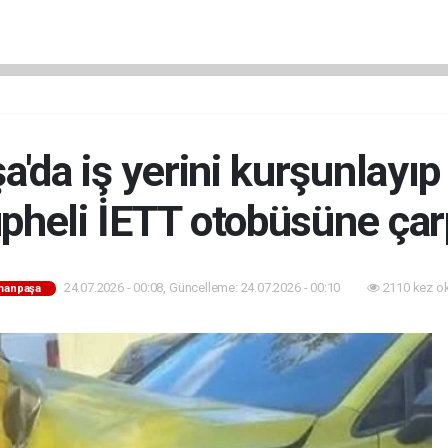
da iş yerini kurşunlayıp
pheli İETT otobüsüne çar
24.07.2026 - 00:08, Güncelleme: 24.07.2026 - 00:10
2110 kez o
manpaşa