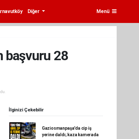
rnavutköy
Diğer
Menü
on başvuru 28
du.
İlginizi Çekebilir
Gaziosmanpaşa'da cip iş
yerine daldı; kaza kamerada