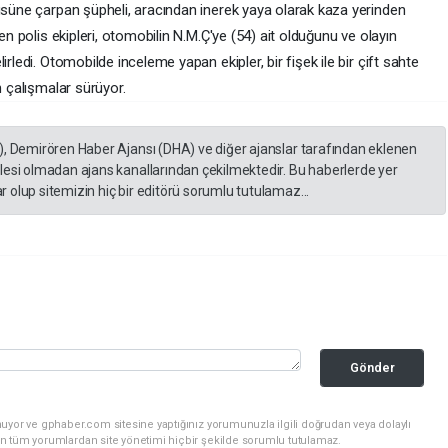
büsüne çarpan şüpheli, aracından inerek yaya olarak kaza yerinden
en polis ekipleri, otomobilin N.M.Ç'ye (54) ait olduğunu ve olayın
rledi. Otomobilde inceleme yapan ekipler, bir fişek ile bir çift sahte
n çalışmalar sürüyor.
), Demirören Haber Ajansı (DHA) ve diğer ajanslar tarafından eklenen
lesi olmadan ajans kanallarından çekilmektedir. Bu haberlerde yer
 olup sitemizin hiç bir editörü sorumlu tutulamaz...
Gönder
uyor ve gphaber.com sitesine yaptığınız yorumunuzla ilgili doğrudan veya dolaylı
n tüm yorumlardan site yönetimi hiçbir şekilde sorumlu tutulamaz.