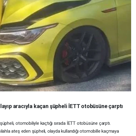
layıp aracıyla kaçan şüpheli İETT otobüsüne çarptı
üpheli, otomobiliyle kaçtığı sırada İETT otobüsüne çarptı.
ilahla ateş eden şüpheli, olayda kullandığı otomobille kaçmaya