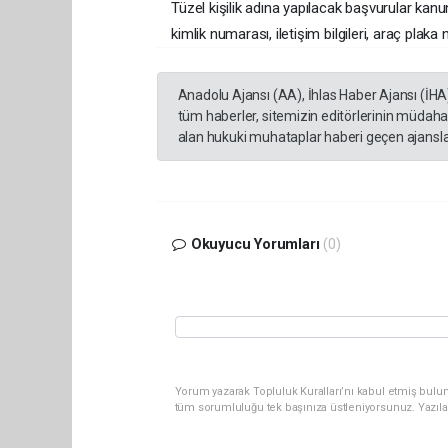
Tüzel kişilik adına yapılacak başvurular kanun
kimlik numarası, iletişim bilgileri, araç plaka
Anadolu Ajansı (AA), İhlas Haber Ajansı (İHA
tüm haberler, sitemizin editörlerinin müdaha
alan hukuki muhataplar haberi geçen ajanslar
Okuyucu Yorumları
(0)
Yorum yazarak Topluluk Kuralları’nı kabul etmiş bulun
tüm sorumluluğu tek başınıza üstleniyorsunuz. Yazıla