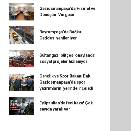
Gaziosmanpaşa’da Hizmet ve
Dönüşüm Vurgusu
Bayrampaşa’da Bağlar
Caddesi yenileniyor
Sultangazi bütçesi onaylandı:
sosyal projeler hızlanıyor
Gençlik ve Spor Bakanı Bak,
Gaziosmanpaşa’da spor
yatırımlarını yerinde inceledi
Eyüpsultan'da feci kaza! Çok
sayıda yaralı var