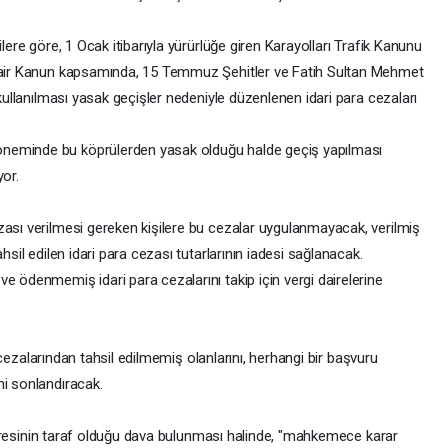
lere göre, 1 Ocak itibarıyla yürürlüğe giren Karayolları Trafik Kanunu
 Dair Kanun kapsamında, 15 Temmuz Şehitler ve Fatih Sultan Mehmet
 kullanılması yasak geçişler nedeniyle düzenlenen idari para cezaları
neminde bu köprülerden yasak olduğu halde geçiş yapılması
yor.
zası verilmesi gereken kişilere bu cezalar uygulanmayacak, verilmiş
hsil edilen idari para cezası tutarlarının iadesi sağlanacak.
e ödenmemiş idari para cezalarını takip için vergi dairelerine
ra cezalarından tahsil edilmemiş olanlarını, herhangi bir başvuru
ni sonlandıracak.
 dairesinin taraf olduğu dava bulunması halinde, "mahkemece karar