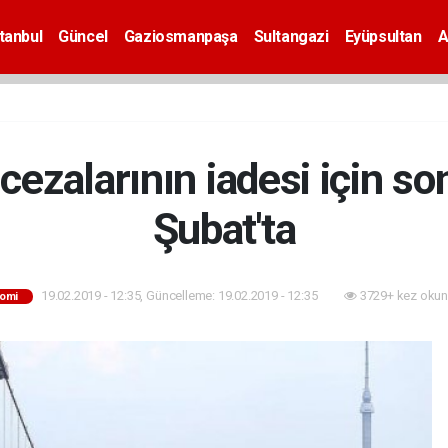
tanbul
Güncel
Gaziosmanpaşa
Sultangazi
Eyüpsultan
A
cezalarının iadesi için s
Şubat'ta
19.02.2019 - 12:35, Güncelleme: 19.02.2019 - 12:35
3729+ kez okun
omi