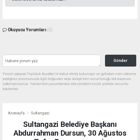
Okuyucu Yorumları
(0)
Gönder
Yorum yazarak Topluluk Kuralları’nı kabul etmiş bulunuyor ve gphaber.com sitesine
yaptığınız yorumunuzla ilgili doğrudan veya dolaylı tüm sorumluluğu tek başınıza
üstleniyorsunuz. Yazılan tüm yorumlardan site yönetimi hiçbir şekilde sorumlu
tutulamaz.
Anasayfa
Sultangazi
Sultangazi Belediye Başkanı
Abdurrahman Dursun, 30 Ağustos