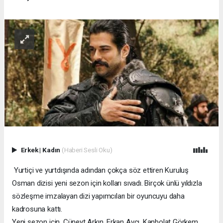
Erkek
|
Kadın
(Haberi Sesli Oku)
Yurtiçi ve yurtdışında adından çokça söz ettiren Kuruluş
Osman dizisi yeni sezon için kolları sıvadı. Birçok ünlü yıldızla
sözleşme imzalayan dizi yapımcıları bir oyuncuyu daha
kadrosuna kattı.
Yeni sezon için, Cüneyt Arkın, Erkan Avcı, Kanbolat Görkem