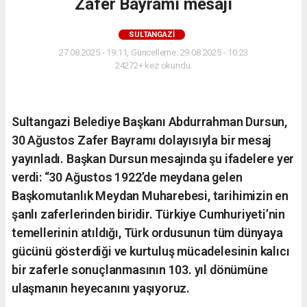
Zafer Bayramı mesajı
SULTANGAZI
27.08.2025 - 19:11, Güncelleme: 29.08.2025 - 10:23
24272+ kez okundu.
Sultangazi Belediye Başkanı Abdurrahman Dursun,
30 Ağustos Zafer Bayramı dolayısıyla bir mesaj
yayınladı. Başkan Dursun mesajında şu ifadelere yer
verdi: “30 Ağustos 1922’de meydana gelen
Başkomutanlık Meydan Muharebesi, tarihimizin en
şanlı zaferlerinden biridir. Türkiye Cumhuriyeti’nin
temellerinin atıldığı, Türk ordusunun tüm dünyaya
gücünü gösterdiği ve kurtuluş mücadelesinin kalıcı
bir zaferle sonuçlanmasının 103. yıl dönümüne
ulaşmanın heyecanını yaşıyoruz.