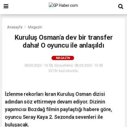
Anasayfa
Magazin
Kuruluş Osman'a dev bir transfer
daha! O oyuncu ile anlaşıldı
MAGAZIN
08.09.2020 - 13:58, Güncelleme: 08.09.2020 - 13:58
3373+ kez okundu.
İzlenme rekorları kıran Kuruluş Osman dizisi
adından söz ettirmeye devam ediyor. Dizinin
yapımcısı Bozdağ filmin paylaştığı habere göre,
oyuncu Seray Kaya 2. Sezonda sevenleri ile
buluşacak.