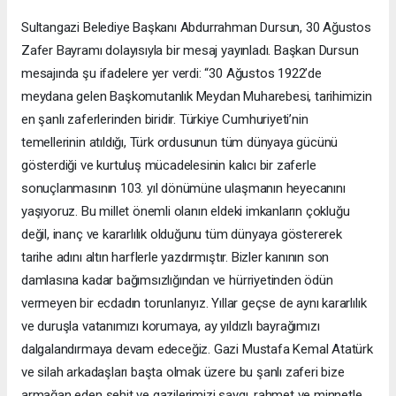
Sultangazi Belediye Başkanı Abdurrahman Dursun, 30 Ağustos
Zafer Bayramı dolayısıyla bir mesaj yayınladı. Başkan Dursun
mesajında şu ifadelere yer verdi: “30 Ağustos 1922’de
meydana gelen Başkomutanlık Meydan Muharebesi, tarihimizin
en şanlı zaferlerinden biridir. Türkiye Cumhuriyeti’nin
temellerinin atıldığı, Türk ordusunun tüm dünyaya gücünü
gösterdiği ve kurtuluş mücadelesinin kalıcı bir zaferle
sonuçlanmasının 103. yıl dönümüne ulaşmanın heyecanını
yaşıyoruz. Bu millet önemli olanın eldeki imkanların çokluğu
değil, inanç ve kararlılık olduğunu tüm dünyaya göstererek
tarihe adını altın harflerle yazdırmıştır. Bizler kanının son
damlasına kadar bağımsızlığından ve hürriyetinden ödün
vermeyen bir ecdadın torunlarıyız. Yıllar geçse de aynı kararlılık
ve duruşla vatanımızı korumaya, ay yıldızlı bayrağımızı
dalgalandırmaya devam edeceğiz. Gazi Mustafa Kemal Atatürk
ve silah arkadaşları başta olmak üzere bu şanlı zaferi bize
armağan eden şehit ve gazilerimizi saygı, rahmet ve minnetle