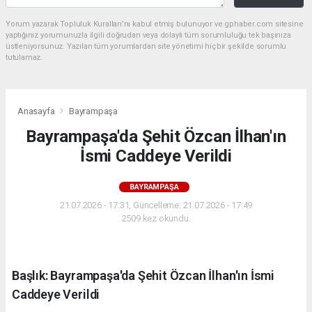
Yorum yazarak Topluluk Kuralları’nı kabul etmiş bulunuyor ve gphaber.com sitesine
yaptığınız yorumunuzla ilgili doğrudan veya dolaylı tüm sorumluluğu tek başınıza
üstleniyorsunuz. Yazılan tüm yorumlardan site yönetimi hiçbir şekilde sorumlu
tutulamaz.
Anasayfa
Bayrampaşa
Bayrampaşa'da Şehit Özcan İlhan'ın
İsmi Caddeye Verildi
BAYRAMPAŞA
21.07.2026 - 17:31, Güncelleme: 21.07.2026 - 17:49
2509 kez okundu.
Başlık: Bayrampaşa'da Şehit Özcan İlhan'ın İsmi
Caddeye Verildi