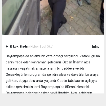
Erkek
|
Kadın
(Haberi Sesli Oku)
Bayrampaşa'da anlamlı bir vefa örneği sergilendi. Vatan uğruna
canını feda eden kahraman şehidimiz Özcan İlhan'ın aziz
hatırasını yaşatmak amacıyla ismi bir caddeye verildi.
Gerçekleştirilen programda şehidin ailesi ve davetliler bir araya
gelirken, duygu dolu anlar yaşandı. Cadde tabelasının açılışıyla
birlikte şehidimizin ismi Bayrampaşa'da ölümsüzleştirildi.
Bayrampaşa belediye başkan vekili İbrahim Akın, şehitlerin
emanetine sahip çıkmanın millet olarak en önemli
sorumluluklardan biri olduğunu vurgulayarak, bu anlamlı