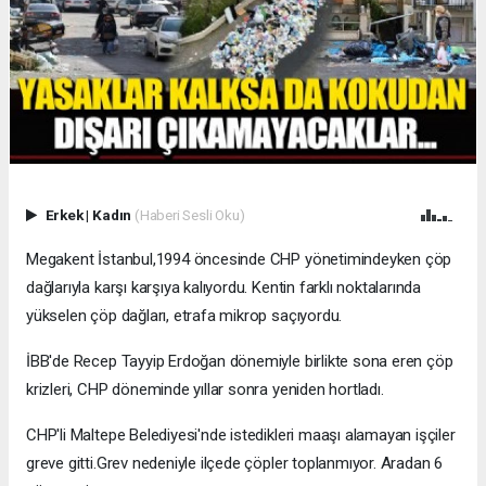
Erkek
|
Kadın
(Haberi Sesli Oku)
Megakent İstanbul,1994 öncesinde CHP yönetimindeyken çöp
dağlarıyla karşı karşıya kalıyordu. Kentin farklı noktalarında
yükselen çöp dağları, etrafa mikrop saçıyordu.
İBB'de Recep Tayyip Erdoğan dönemiyle birlikte sona eren çöp
krizleri, CHP döneminde yıllar sonra yeniden hortladı.
CHP'li Maltepe Belediyesi'nde istedikleri maaşı alamayan işçiler
greve gitti.Grev nedeniyle ilçede çöpler toplanmıyor. Aradan 6