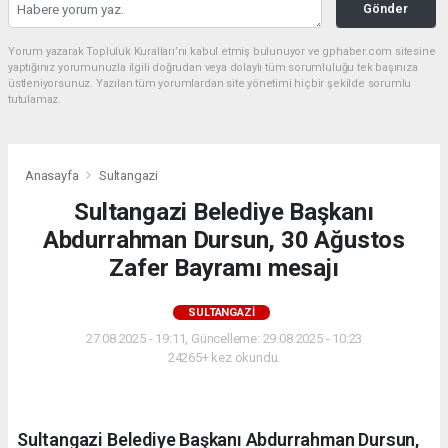
Gönder
Yorum yazarak Topluluk Kuralları’nı kabul etmiş bulunuyor ve gphaber.com sitesine
yaptığınız yorumunuzla ilgili doğrudan veya dolaylı tüm sorumluluğu tek başınıza
üstleniyorsunuz. Yazılan tüm yorumlardan site yönetimi hiçbir şekilde sorumlu
tutulamaz.
Anasayfa
Sultangazi
Sultangazi Belediye Başkanı
Abdurrahman Dursun, 30 Ağustos
Zafer Bayramı mesajı
SULTANGAZI
27.08.2025 - 19:11, Güncelleme: 29.08.2025 - 10:23
24265+ kez okundu.
Sultangazi Belediye Başkanı Abdurrahman Dursun,