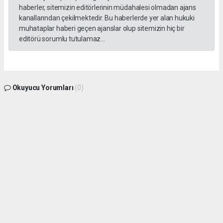
haberler, sitemizin editörlerinin müdahalesi olmadan ajans
kanallarından çekilmektedir. Bu haberlerde yer alan hukuki
muhataplar haberi geçen ajanslar olup sitemizin hiç bir
editörü sorumlu tutulamaz...
Okuyucu Yorumları
(0)
Gönder
Yorum yazarak Topluluk Kuralları’nı kabul etmiş bulunuyor ve gphaber.com sitesine
yaptığınız yorumunuzla ilgili doğrudan veya dolaylı tüm sorumluluğu tek başınıza
üstleniyorsunuz. Yazılan tüm yorumlardan site yönetimi hiçbir şekilde sorumlu
tutulamaz.