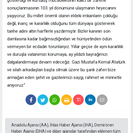
gösterdiği ve kurtuluş mücadelesinin kalıcı bir zaferle
sonuçlanmasının 103. yıl dönümüne ulaşmanın heyecanını
yaşıyoruz. Bu millet önemli olanın eldeki imkanların çokluğu
değil, inanç ve kararlılık olduğunu tüm dünyaya göstererek
tarihe adını altın harflerle yazdırmıştır. Bizler kanının son
damlasına kadar bağımsızlığından ve hürriyetinden ödün
vermeyen bir ecdadın torunlarıyız. Yıllar geçse de aynı kararlılık
ve duruşla vatanımızı korumaya, ay yıldızlı bayrağımızı
dalgalandırmaya devam edeceğiz. Gazi Mustafa Kemal Atatürk
ve silah arkadaşları başta olmak üzere bu şanlı zaferi bize
armağan eden şehit ve gazilerimizi saygı, rahmet ve minnetle
anıyoruz.”
Anadolu Ajansı (AA), İhlas Haber Ajansı (İHA), Demirören
Haber Ajansı (DHA) ve diğer ajanslar tarafından eklenen tüm