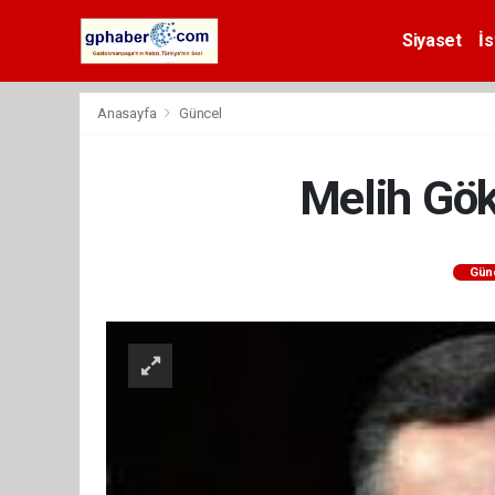
Siyaset
İs
Anasayfa
Güncel
Melih Gök
Gün