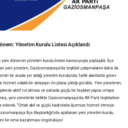
önem: Yönetim Kurulu Listesi Açıklandı
yeni dönemin yönetim kurulu listesi kamuoyuyla paylaşıldı. İlçe
ulan yeni yönetim, Gaziosmanpaşa’da teşkilat çalışmalarını daha da
min bir arada yer aldığı yönetim kurulunda, farklı alanlarda görev
k ve hizmet odaklı bir anlayışın ön plana çıktığı görüldü. Yeni yönetimin,
lerde aktif rol alması ve sahada güçlü bir teşkilat yapısı ortaya
neş, yeni yönetimle birlikte Gaziosmanpaşa’da AK Parti teşkilatının
fade ederek, “Ortak akıl ve güçlü kadrolarla ilçemize hizmet etmeye
aziosmanpaşa İlçe Başkanlığı’nda açıklanan yeni yönetim kurulu
n yeni bir ivme kazanması öngörülüyor.