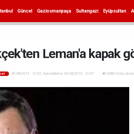
tanbul
Güncel
Gaziosmanpaşa
Sultangazi
Eyüpsultan
A
çek'ten Leman'a kapak 
30.08.2013 - 12:47, Güncelleme: 30.08.2013 - 12:47
3082+ kez okun
cel