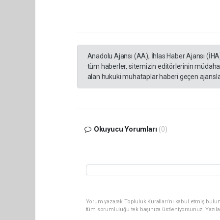
Anadolu Ajansı (AA), İhlas Haber Ajansı (İHA
tüm haberler, sitemizin editörlerinin müdaha
alan hukuki muhataplar haberi geçen ajanslar
Okuyucu Yorumları
(0)
Yorum yazarak Topluluk Kuralları’nı kabul etmiş bulun
tüm sorumluluğu tek başınıza üstleniyorsunuz. Yazıla