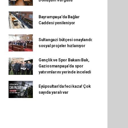
Dönüşüm Vurgusu
Bayrampaşa’da Bağlar
Caddesi yenileniyor
Sultangazi bütçesi onaylandı:
sosyal projeler hızlanıyor
Gençlik ve Spor Bakanı Bak,
Gaziosmanpaşa’da spor
yatırımlarını yerinde inceledi
Eyüpsultan'da feci kaza! Çok
sayıda yaralı var