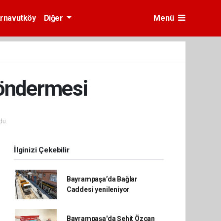
rnavutköy
Diğer
Menü
göndermesi
du.
İlginizi Çekebilir
Bayrampaşa’da Bağlar
Caddesi yenileniyor
Bayrampaşa'da Şehit Özcan