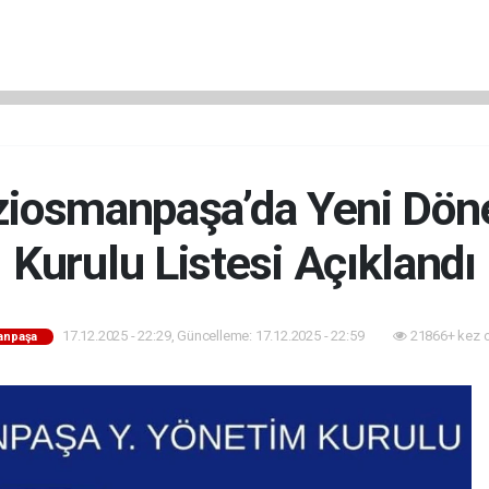
ziosmanpaşa’da Yeni Dö
Kurulu Listesi Açıklandı
17.12.2025 - 22:29, Güncelleme: 17.12.2025 - 22:59
21866+ kez 
anpaşa