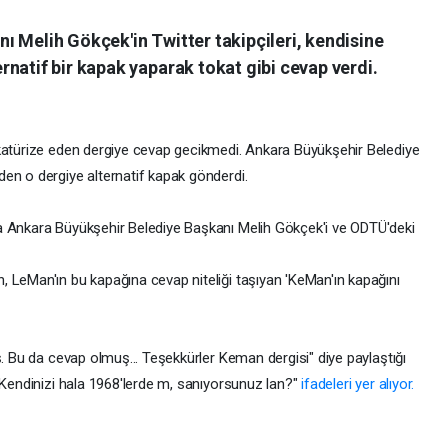
ı Melih Gökçek'in Twitter takipçileri, kendisine
natif bir kapak yaparak tokat gibi cevap verdi.
katürize eden dergiye cevap gecikmedi. Ankara Büyükşehir Belediye
en o dergiye alternatif kapak gönderdi.
a Ankara Büyükşehir Belediye Başkanı Melih Gökçek'i ve ODTÜ'deki
 LeMan'ın bu kapağına cevap niteliği taşıyan 'KeMan'ın kapağını
ş. Bu da cevap olmuş... Teşekkürler Keman dergisi" diye paylaştığı
"Kendinizi hala 1968'lerde m, sanıyorsunuz lan?"
ifadeleri yer alıyor.