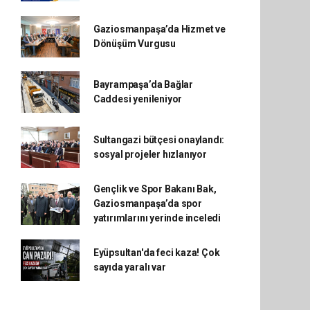
Gaziosmanpaşa’da Hizmet ve
Dönüşüm Vurgusu
Bayrampaşa’da Bağlar
Caddesi yenileniyor
Sultangazi bütçesi onaylandı:
sosyal projeler hızlanıyor
Gençlik ve Spor Bakanı Bak,
Gaziosmanpaşa’da spor
yatırımlarını yerinde inceledi
Eyüpsultan'da feci kaza! Çok
sayıda yaralı var