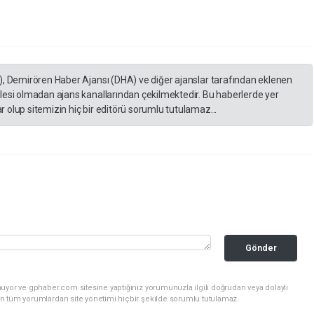
), Demirören Haber Ajansı (DHA) ve diğer ajanslar tarafından eklenen
lesi olmadan ajans kanallarından çekilmektedir. Bu haberlerde yer
 olup sitemizin hiç bir editörü sorumlu tutulamaz...
Gönder
uyor ve gphaber.com sitesine yaptığınız yorumunuzla ilgili doğrudan veya dolaylı
n tüm yorumlardan site yönetimi hiçbir şekilde sorumlu tutulamaz.